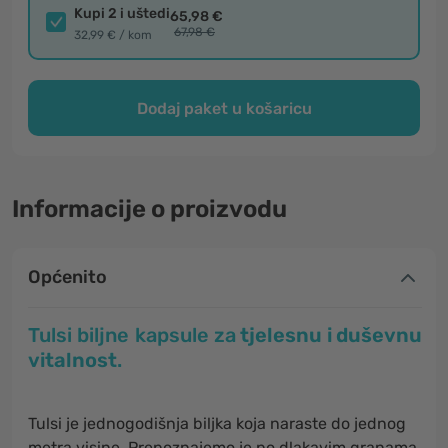
Kupi 2 i uštedi
65,98 €
67,98 €
32,99 € / kom
Dodaj paket u košaricu
Informacije o proizvodu
Općenito
Tulsi biljne kapsule
za
tjelesnu i duševnu
vitalnost
.
Tulsi je jednogodišnja biljka koja naraste do jednog
metra visine. Prepoznajemo je po dlakavim granama,