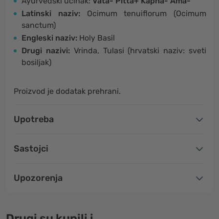
Ayurvedski učinak:
Vata- Pitta+ Kapha- Ama-
Latinski naziv:
Ocimum tenuiflorum (Ocimum
sanctum)
Engleski naziv:
Holy Basil
Drugi nazivi:
Vrinda, Tulasi (hrvatski naziv: sveti
bosiljak)
Proizvod je dodatak prehrani.
Upotreba
Sastojci
Upozorenja
Drugi su kupili i