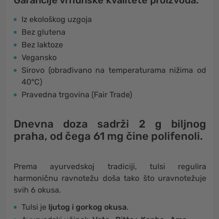
Garancije vrhunske kvalitete proizvoda:
Iz ekološkog uzgoja
Bez glutena
Bez laktoze
Vegansko
Sirovo (obrađivano na temperaturama nižima od
40°C)
Pravedna trgovina (Fair Trade)
Dnevna doza sadrži 2 g biljnog
praha, od čega
61 mg
čine
polifenoli
.
Prema ayurvedskoj tradiciji, tulsi regulira
harmoničnu ravnotežu doša tako što uravnotežuje
svih 6 okusa.
Tulsi je
ljutog i gorkog okusa
.