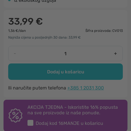
iz ekološkog uzgoja
33,99 €
1,36 €/dan
Šifra proizvoda: CV013
Najniža cijena u posljednjih 30 dana: 33,99 €
-
+
Dodaj u košaricu
Ili naručite putem telefona
+385 1 2031 300
AKCIJA TJEDNA - Iskoristite 16% popusta
na sve proizvode iz naše ponude.
Dodaj kod
16MANJE
u košaricu