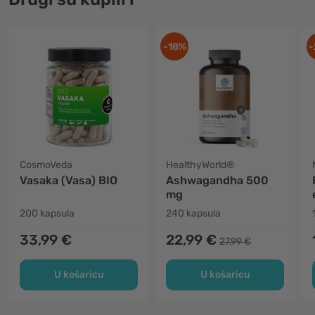
-18%
-
CosmoVeda
HealthyWorld®
Vasaka (Vasa) BIO
Ashwagandha 500
mg
200 kapsula
240 kapsula
33,99 €
22,99 €
27,99 €
U košaricu
U košaricu