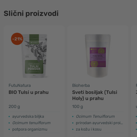
Slični proizvodi
-21%
FutuNatura
Bioherba
BIO Tulsi u prahu
Sveti bosiljak (Tulsi
Holy) u prahu
200 g
100 g
ayurvedska biljka
Ocimum Tenuiflorum
Ocimum tenuiflorum
prirodan ayurvedski proizvod
potpora organizmu
za kožu i kosu