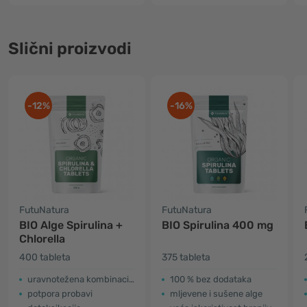
Slični proizvodi
-12%
-16%
FutuNatura
FutuNatura
BIO Alge Spirulina +
BIO Spirulina 400 mg
Chlorella
400 tableta
375 tableta
uravnotežena kombinacija
100 % bez dodataka
potpora probavi
mljevene i sušene alge