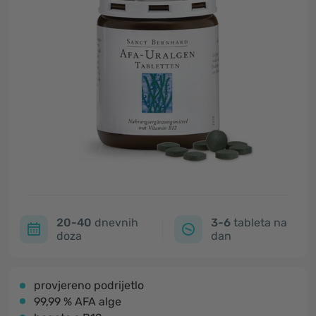
20-40
dnevnih
3-6
tableta na
doza
dan
provjereno podrijetlo
99,99 % AFA alge