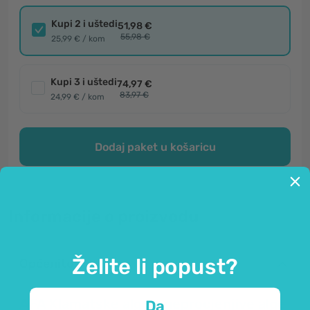
Kupi 2 i uštedi
51,98 €
55,98 €
25,99 € / kom
Kupi 3 i uštedi
74,97 €
83,97 €
24,99 € / kom
Dodaj paket u košaricu
Informacije o proizvodu
Želite li popust?
Općenito
AFA Klamatske alge - neprocjenjive alge
Da