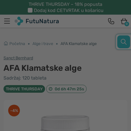
THRIVE THURSDAY – 18% popusta
Dodaj kod
CETVRTAK
u košaricu
0
Početna
Alge i trave
AFA Klamatske alge
Sanct Bernhard
AFA Klamatske alge
Sadržaj: 120 tableta
THRIVE THURSDAY
0d 6h 47m 25s
-4%