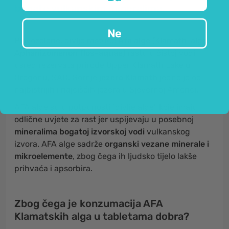
bogate vulkanskim mineralima.
Ne
Plavozelene, divlje rastuće
Afa alge
(Klamath-alga,
Aphanizomenon flos-aquae
) rastu u čistoj vodi
usred rezervata prirode Upper Klamath Lake u
Oregonu, SAD. Gornje
jezero
Klamath
jedno je od
najbistrijih i najčišćih jezera u Sjevernoj Americi.
AFA alge su u potpunosti “divlje alge” koje imaju
odlične uvjete za rast jer uspijevaju u posebnoj
mineralima bogatoj izvorskoj vodi
vulkanskog
izvora. AFA alge sadrže
organski vezane minerale i
mikroelemente
, zbog čega ih ljudsko tijelo lakše
prihvaća i apsorbira.
Zbog čega je konzumacija AFA
Klamatskih alga u tabletama dobra?