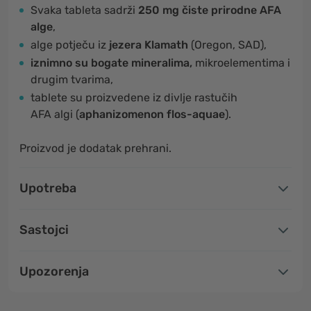
Svaka tableta sadrži
250 mg čiste prirodne AFA
alge
,
alge potječu iz
jezera Klamath
(Oregon, SAD),
iznimno su bogate mineralima,
mikroelementima i
drugim tvarima,
tablete su proizvedene iz divlje rastučih
AFA algi (
aphanizomenon flos-aquae
).
Proizvod je dodatak prehrani.
Upotreba
Sastojci
Upozorenja