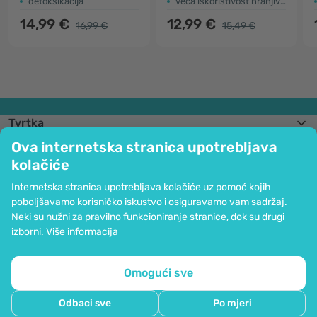
detoksikacija
veća iskoristivost hranjivih tvari (broken cell)
14,99 €
12,99 €
16,99 €
15,49 €
Tvrtka
Informacije
Ova internetska stranica upotrebljava
Pridružite nam se
kolačiće
Pomoć i narudžbe
Internetska stranica upotrebljava kolačiće uz pomoć kojih
poboljšavamo korisničko iskustvo i osiguravamo vam sadržaj.
Neki su nužni za pravilno funkcioniranje stranice, dok su drugi
Mogućnost kartičnog plaćanja. Osigurana zaštita osobnih podataka preko
izborni.
Više informacija
SSL kodiranja.
Copyright © 2012 - 2026   |   Be Healthy Group d.o.o.
Mapa stranice
Upotreba kolačića
Postavke kolačića
Omogući sve
Odbaci sve
Po mjeri