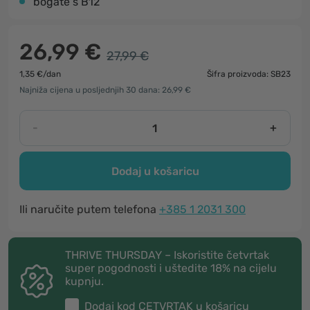
bogate s B12
26,99 €
27,99 €
1,35 €/dan
Šifra proizvoda: SB23
Najniža cijena u posljednjih 30 dana: 26,99 €
-
+
Dodaj u košaricu
Ili naručite putem telefona
+385 1 2031 300
THRIVE THURSDAY – Iskoristite četvrtak
super pogodnosti i uštedite 18% na cijelu
kupnju.
Dodaj kod
CETVRTAK
u košaricu