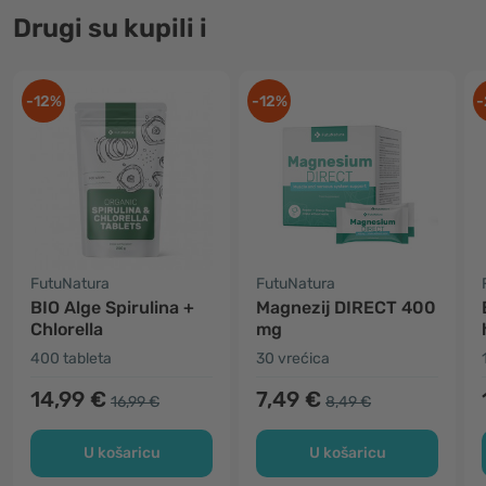
Drugi su kupili i
-12%
-12%
-
FutuNatura
FutuNatura
BIO Alge Spirulina +
Magnezij DIRECT 400
Chlorella
mg
400 tableta
30 vrećica
14,99 €
7,49 €
16,99 €
8,49 €
U košaricu
U košaricu