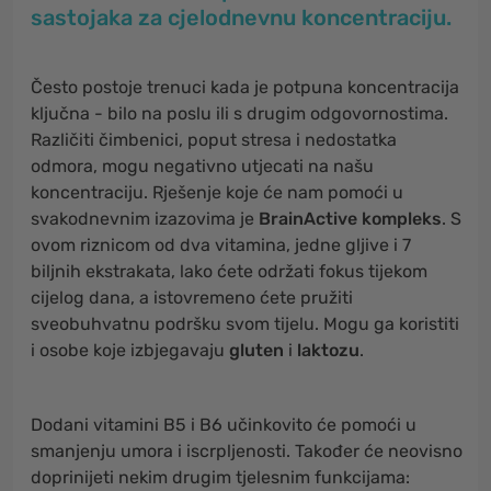
sastojaka za cjelodnevnu koncentraciju.
Često postoje trenuci kada je potpuna koncentracija
ključna - bilo na poslu ili s drugim odgovornostima.
Različiti čimbenici, poput stresa i nedostatka
odmora, mogu negativno utjecati na našu
koncentraciju. Rješenje koje će nam pomoći u
svakodnevnim izazovima je
BrainActive kompleks
. S
ovom riznicom od dva vitamina, jedne gljive i 7
biljnih ekstrakata, lako ćete održati fokus tijekom
cijelog dana, a istovremeno ćete pružiti
sveobuhvatnu podršku svom tijelu. Mogu ga koristiti
​​i osobe koje izbjegavaju
gluten
i
laktozu
.
Dodani vitamini B5 i B6 učinkovito će pomoći u
smanjenju umora i iscrpljenosti. Također će neovisno
doprinijeti nekim drugim tjelesnim funkcijama: