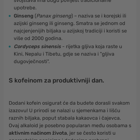
svojstava ima dugu povijest tradicionalne
upotrebe.
Ginseng
(
Panax ginseng
) – naziva se i korejski ili
azijski ginseng ili ginseng. Smatra se jednom od
najcjenjenijih biljaka u azijskoj tradiciji i koristi se
više od 2000 godina.
Cordyceps sinensis
- rijetka gljiva koja raste u
Kini, Nepalu i Tibetu, gdje se naziva i "gljiva
dugovječnosti".
S kofeinom za produktivniji dan.
Dodani kofein osigurat će da budete dorasli svakom
izazovu! U prirodi se nalazi u sjemenkama i lišću
raznih biljaka, poput stabala kakaovca i čajevca.
Ovaj alkaloid je posebno popularan među osobama s
aktivnim načinom života
, jer se često koristi u