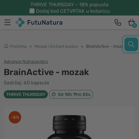
THRIVE THURSDAY – 18% popusta
Dodaj kod
CETVRTAK
u košaricu
0
Početna
Mozak i živčani sustav
BrainActive - mozak
Advance Nutraceutics
BrainActive - mozak
Sadržaj: 60 kapsula
THRIVE THURSDAY
0d 10h 19m 54s
-5%