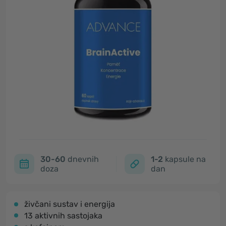
30-60
dnevnih
1-2
kapsule na
doza
dan
živčani sustav i energija
13 aktivnih sastojaka