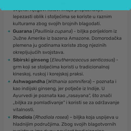
kao jedna od najstarijih preživjelih biljnih vrsta na
svijetu. Njegovi listovi imaju prepoznatljiv
lepezasti oblik i stoljećima se koriste u raznim
kulturama zbog svojih brojnih blagodati.
Guarana
(
Paullinia cupana
) - biljka porijeklom iz
Južne Amerike iz bazena Amazone. Domorodačka
plemena ju godinama koriste zbog njezinih
okrepljujućih svojstava.
Sibirski ginseng
(
Eleutherococcus senticosus
) -
grm koji se stoljećima koristi u tradicionalnoj
kineskoj, ruskoj i korejskoj praksi.
Ashwagandha
(
Withania somnifera
) – poznata i
kao indijski ginseng, jer potječe iz Indije. U
Ayurvedi je poznata kao „rasayana“, što znači
„biljka za pomlađivanje“ i koristi se za održavanje
vitalnosti.
Rhodiola
(
Rhodiola rosea
) – biljka koja uspijeva u
hladnijim područjima. Zbog svojih blagotvornih