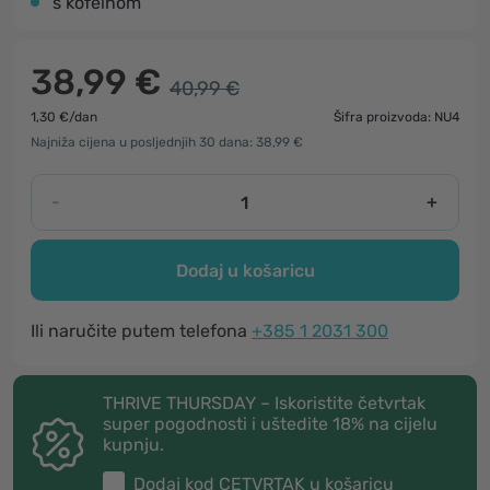
s kofeinom
38,99 €
40,99 €
1,30 €/dan
Šifra proizvoda: NU4
Najniža cijena u posljednjih 30 dana: 38,99 €
-
+
Dodaj u košaricu
Ili naručite putem telefona
+385 1 2031 300
THRIVE THURSDAY – Iskoristite četvrtak
super pogodnosti i uštedite 18% na cijelu
kupnju.
Dodaj kod
CETVRTAK
u košaricu