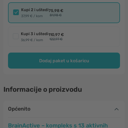
Kupi 2 i uštedi
75,98 €
81,98 €
37,99 € / kom
Kupi 3 i uštedi
110,97 €
122,97 €
36,99 € / kom
Dodaj paket u košaricu
Informacije o proizvodu
Općenito
BrainActive – kompleks s 13 aktivnih