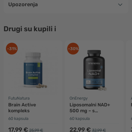
Upozorenja
Drugi su kupili i
-31%
-30%
FutuNatura
OnEnergy
Brain Active
Liposomalni NAD+
kompleks
500 mg – s
trimetilglicinom
60 kapsula
60 kapsula
17,99 €
22,99 €
25,99 €
32,99 €