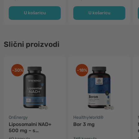
U košaricu
U košaricu
Slični proizvodi
-30%
-18%
OnEnergy
HealthyWorld®
Liposomalni NAD+
Bor 3 mg
500 mg – s
trimetilglicinom
60 kapsula
365 kapsula