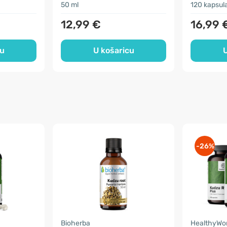
50 ml
120 kapsul
12,99 €
16,99 
cu
U košaricu
U
-26%
Bioherba
HealthyWo