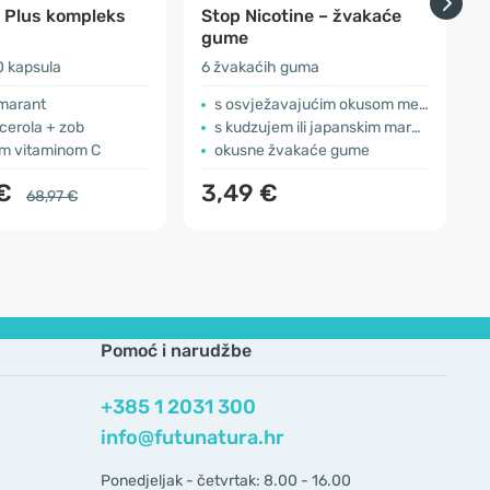
 Plus kompleks
Stop Nicotine – žvakaće
gume
v
 kapsula
6 žvakaćih guma
6
 marant
s osvježavajućim okusom mente
cerola + zob
s kudzujem ili japanskim marantom
im vitaminom C
okusne žvakaće gume
 €
3,49 €
68,97 €
Pomoć i narudžbe
+385 1 2031 300
info@futunatura.hr
Ponedjeljak - četvrtak: 8.00 - 16.00