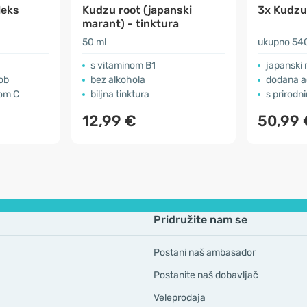
leks
Kudzu root (japanski
3x Kudzu
marant) - tinktura
50 ml
ukupno 540
s vitaminom B1
japanski
ob
bez alkohola
dodana a
nom C
biljna tinktura
s prirodn
12,99 €
50,99
Pridružite nam se
Postani naš ambasador
Postanite naš dobavljač
Veleprodaja