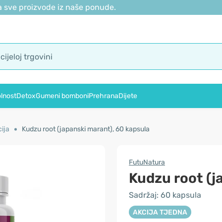
 sve proizvode iz naše ponude.
lnost
Detox
Gumeni bomboni
Prehrana
Dijete
ija
Kudzu root (japanski marant), 60 kapsula
FutuNatura
Kudzu root (j
Sadržaj: 60 kapsula
AKCIJA TJEDNA