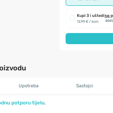
Kupi 3 i uštedi
38,9
59,9
12,99 € / kom
roizvodu
Upotreba
Sastojci
odnu potporu tijelu.