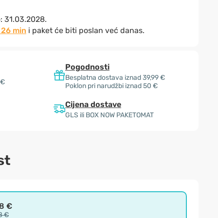
o:
31.03.2028.
 26 min
i paket će biti poslan već danas.
Pogodnosti
Besplatna dostava iznad 39,99 €
 €
Poklon pri narudžbi iznad 50 €
Cijena dostave
GLS ili BOX NOW PAKETOMAT
st
98 €
8 €