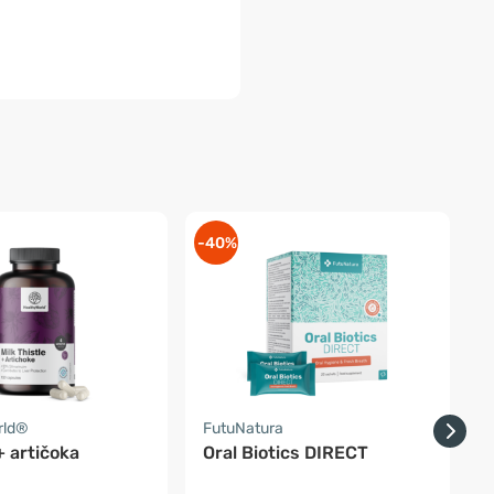
-40%
-
rld®
FutuNatura
F
+ artičoka
Oral Biotics DIRECT