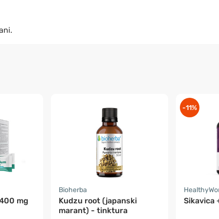
ani.
-11%
Bioherba
HealthyWo
 400 mg
Kudzu root (japanski
Sikavica 
marant) - tinktura