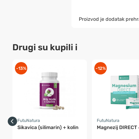
Proizvod je dodatak prehr
Drugi su kupili i
-13%
-12%
FutuNatura
FutuNatura
Sikavica (silimarin) + kolin
Magnezij DIRECT