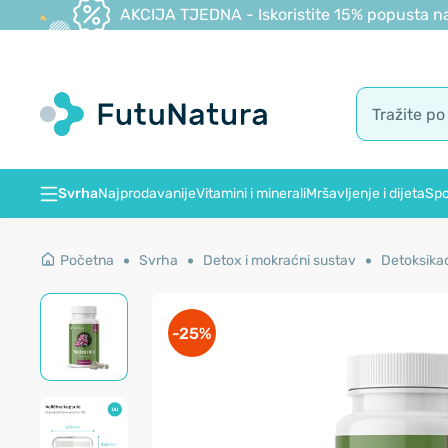
AKCIJA TJEDNA - Iskoristite 15% popusta na
Svrha
Najprodavanije
Vitamini i minerali
Mršavljenje i dijeta
Spo
Početna
Svrha
Detox i mokraćni sustav
Detoksikac
-25%