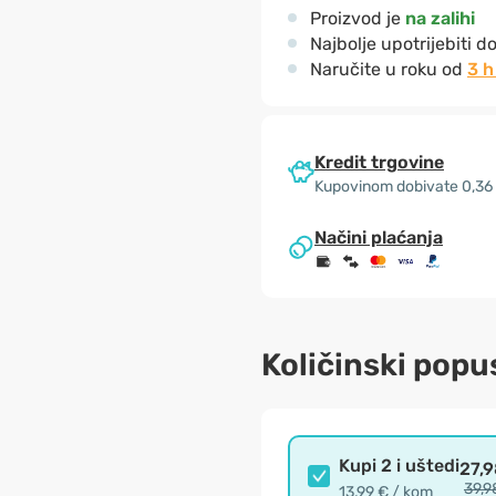
Proizvod je
na zalihi
Najbolje upotrijebiti d
Naručite u roku od
3 h
Kredit trgovine
Kupovinom dobivate 0,36
Načini plaćanja
Količinski popu
Kupi 2 i uštedi
27,
39,9
13,99 € / kom