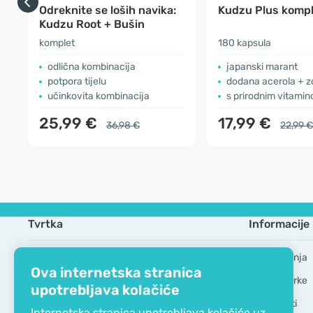
Odreknite se loših navika:
Kudzu Plus komp
Kudzu Root + Bušin
komplet
180 kapsula
odlična kombinacija
japanski marant
potpora tijelu
dodana acerola + z
učinkovita kombinacija
s prirodnim vitami
25,99 €
17,99 €
36,98 €
22,99 €
Tvrtka
Informacije
EKO certifikat
Česta pitanja
Ova internetska stranica
Kontaktirajte nas
Robne marke
upotrebljava kolačiće
O nama
GDPR Alati
Internetska stranica upotrebljava kolačiće uz