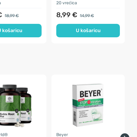
a
20 vrećica
9
€
8,99 €
18,99 €
14,99 €
 košaricu
U košaricu
rld®
Beyer
H