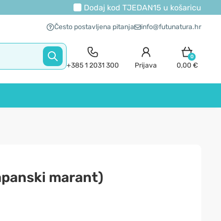
Dodaj kod
TJEDAN15
u košaricu
Često postavljena pitanja
info@futunatura.hr
0
+385 1 2031 300
Prijava
0,00 €
apanski marant)