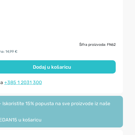
Šifra proizvoda: FN62
na: 14,99 €
Dodaj u košaricu
na
+385 1 2031 300
Iskoristite 15% popusta na sve proizvode iz naše
EDAN15
u košaricu