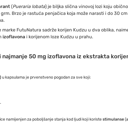
arant
(
Pueraria lobata
) je biljka slična vinovoj lozi koju obič
ili grm. Brzo je rastuća penjačica koja može narasti i do 30 c
a.
marke FutuNatura sadrže korijen Kudzu u dva oblika, naime 
om
izoflavona
i korijenom loze Kudzu u prahu.
 najmanje 50 mg izoflavona iz ekstrakta korije
)
u kapsulama je prvenstveno pogodan za sve koji:
.
ce namijenjen za poboljšanje stanja kod ljudi koji koriste
stimulanse
(a