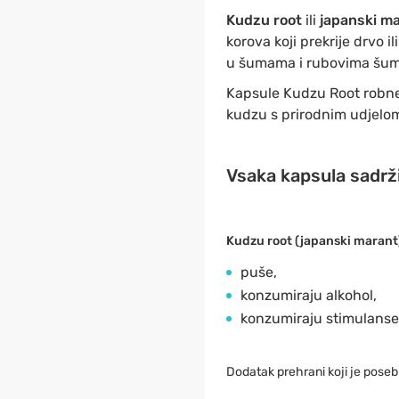
Kudzu root
ili
japanski m
korova koji prekrije drvo 
u šumama i rubovima šum
Kapsule Kudzu Root robne 
kudzu s prirodnim udjel
Vsaka kapsula sadrži
Kudzu root (japanski marant
puše,
konzumiraju alkohol,
konzumiraju stimulanse
Dodatak prehrani koji je posebi