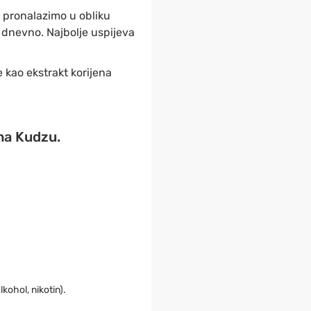
no pronalazimo u obliku
m dnevno. Najbolje uspijeva
kao ekstrakt korijena
na Kudzu.
lkohol, nikotin).