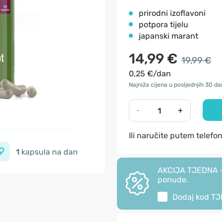
prirodni izoflavoni
potpora tijelu
japanski marant
14,99 €
19,99 €
0,25 €/dan
Najniža cijena u posljednjih 30 da
-
+
Ili naručite putem telefo
1
kapsula na dan
AKCIJA TJEDNA - 
ponude.
Dodaj kod
TJ