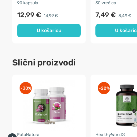
90 kapsula
30 vrećica
12,99 €
7,49 €
14,99 €
8,49 €
U košaricu
U košari
Slični proizvodi
-30%
-22%
FutuNatura
HealthyWorld®