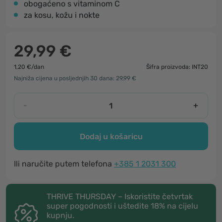
obogaćeno s vitaminom C
za kosu, kožu i nokte
29,99 €
1,20 €/dan
Šifra proizvoda: INT20
Najniža cijena u posljednjih 30 dana: 29,99 €
-
+
Dodaj u košaricu
Ili naručite putem telefona
+385 1 2031 300
THRIVE THURSDAY – Iskoristite četvrtak
super pogodnosti i uštedite 18% na cijelu
kupnju.