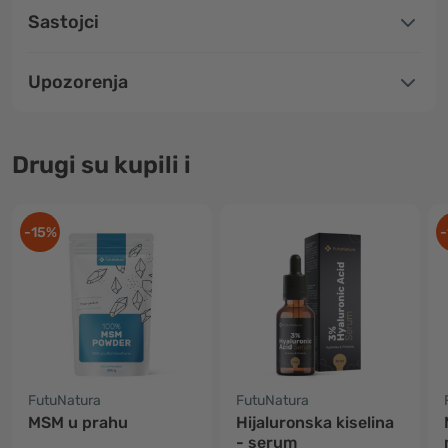
Sastojci
Upozorenja
Drugi su kupili i
-15%
-
FutuNatura
FutuNatura
MSM u prahu
Hijaluronska kiselina
- serum