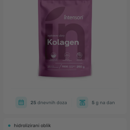
25
dnevnih doza
5
g na dan
hidrolizirani oblik