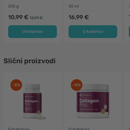
250 g
30 ml
10,99 €
16,99 €
12,99 €
U košaricu
U košaricu
Slični proizvodi
-9%
-9%
FutuNatura
FutuNatura