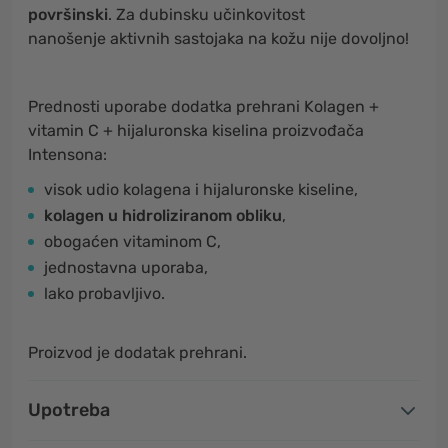
površinski
. Za dubinsku učinkovitost
nanošenje aktivnih sastojaka na kožu nije dovoljno!
Prednosti uporabe dodatka prehrani Kolagen +
vitamin C + hijaluronska kiselina proizvođača
Intensona:
visok udio kolagena i hijaluronske kiseline,
kolagen u hidroliziranom obliku
,
obogaćen vitaminom C,
jednostavna uporaba,
lako probavljivo.
Proizvod je dodatak prehrani.
Upotreba