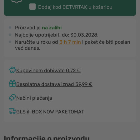
Dodaj kod
CETVRTAK
u košaricu
Proizvod je
na zalihi
Najbolje upotrijebiti do:
30.03.2028.
Naručite u roku od
3 h 7 min
i paket će biti poslan
već danas.
Kupovinom dobivate 0,72 €
Besplatna dostava iznad 39,99 €
Načini plaćanja
GLS ili BOX NOW PAKETOMAT
Informacije o proizvodu