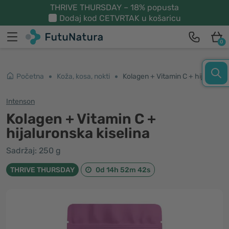
THRIVE THURSDAY – 18% popusta
Dodaj kod
CETVRTAK
u košaricu
0
Početna
Koža, kosa, nokti
Kolagen + Vitamin C + hijaluronska kiselina
Intenson
Kolagen + Vitamin C +
hijaluronska kiselina
Sadržaj: 250 g
THRIVE THURSDAY
0d 14h 52m 42s