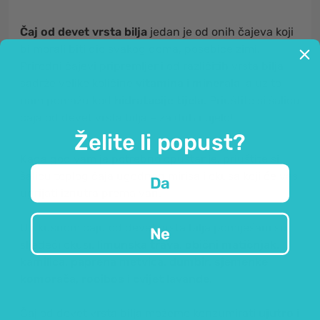
Čaj od devet vrsta bilja
jedan je od onih čajeva koji
bi morali biti dio svakog doma, posebice zimi.
Prirodni čajevi pripremljeni od različitih vrsta bilja
sadrže velike količine
vitamina i minerala
, a uz to
nam pomažu kod
hidratacije tijela.
Priuštite si šalicu
čaja od devet vrsta bilja – za duh i tijelo!
Želite li popust?
Kada god vam je potrebno opuštanje, priuštite si
šalicu toplog čaja ugodnog mirisa i okusa koji će vas
Da
ugrijati iznutra prema van.
U ukusnom čaju od devet vrsta bilja pomiješani su
Ne
sljedeći okusi:
limunska trava, obični matičnjak,
kamilica, paprena metvica, đumbir, sjemenke
komorača, rooibos
i
cvijet lavande.
Čaj od devet vrsta bilja možemo konzumirati
ujutro i