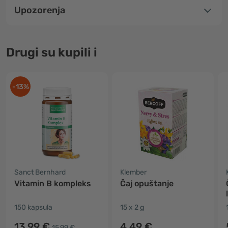
Upozorenja
Drugi su kupili i
-13%
Sanct Bernhard
Klember
Vitamin B kompleks
Čaj opuštanje
150 kapsula
15 x 2 g
13,99 €
4,49 €
15,99 €