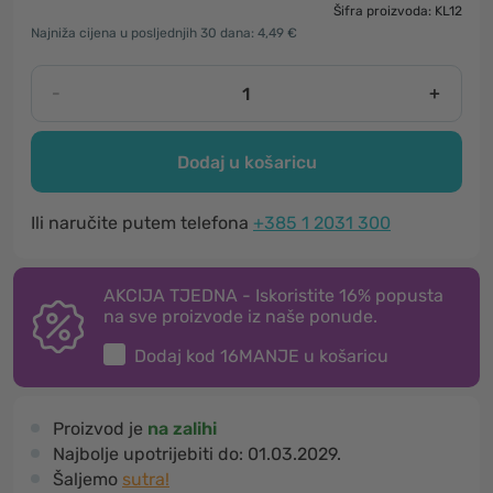
Šifra proizvoda: KL12
Najniža cijena u posljednjih 30 dana: 4,49 €
-
+
Dodaj u košaricu
Ili naručite putem telefona
+385 1 2031 300
AKCIJA TJEDNA - Iskoristite 16% popusta
na sve proizvode iz naše ponude.
Dodaj kod
16MANJE
u košaricu
Proizvod je
na zalihi
Najbolje upotrijebiti do:
01.03.2029.
Šaljemo
sutra!