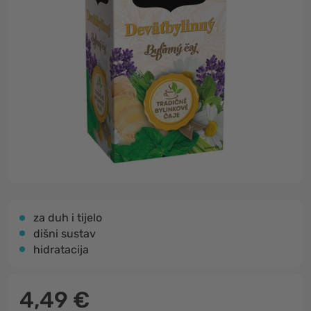
za duh i tijelo
dišni sustav
hidratacija
4,49 €