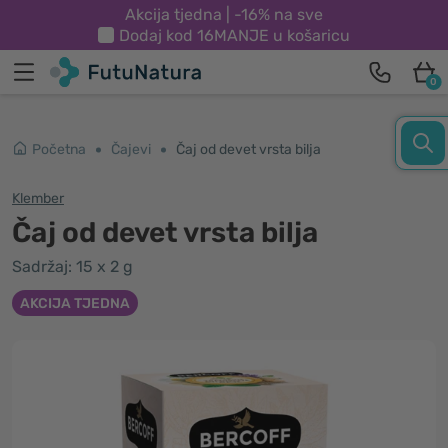
Akcija tjedna | -16% na sve
Dodaj kod
16MANJE
u košaricu
0
Početna
Čajevi
Čaj od devet vrsta bilja
Klember
Čaj od devet vrsta bilja
Sadržaj: 15 x 2 g
AKCIJA TJEDNA