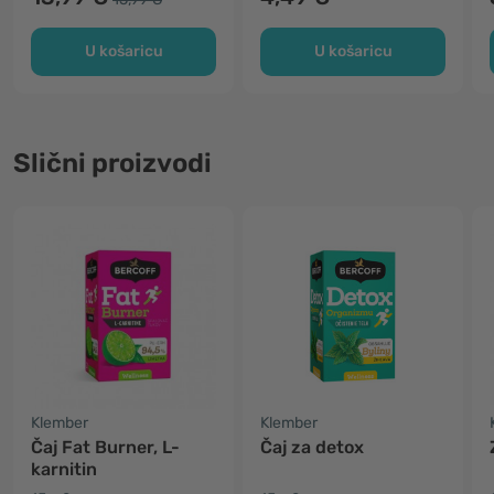
U košaricu
U košaricu
Slični proizvodi
Klember
Klember
Čaj Fat Burner, L-
Čaj za detox
karnitin