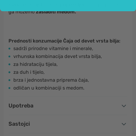
navečer
, uvijek svježe pripremljenog, a po potrebi
ga možemo
zasladiti medom.
Prednosti konzumacije Čaja od devet vrsta bilja:
sadrži prirodne vitamine i minerale,
vrhunska kombinacija devet vrsta bilja,
za hidrataciju tijela,
za duh i tijelo,
brza i jednostavna priprema čaja,
odličan u kombinaciji s medom.
Upotreba
Sastojci