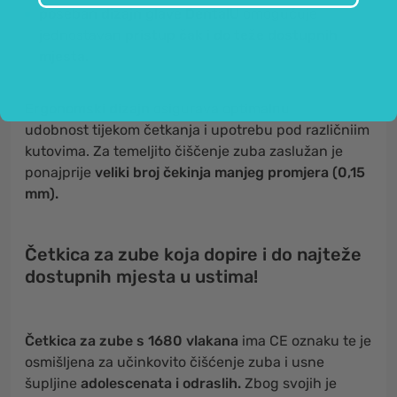
poseban dizajn glave DentalU
omogućuje
jednostavan
pristup čak i do teže dostupnih
mjesta.
Ergonomski dizajn
osigurava optimalnu
udobnost tijekom četkanja i upotrebu pod različniim
kutovima. Za temeljito čiščenje zuba zaslužan je
ponajprije
veliki broj čekinja manjeg promjera (0,15
mm).
Četkica za zube koja dopire i do najteže
dostupnih mjesta u ustima!
Četkica za zube s 1680 vlakana
ima CE oznaku te je
osmišljena za učinkovito čišćenje zuba i usne
šupljine
adolescenata i odraslih.
Zbog svojih je