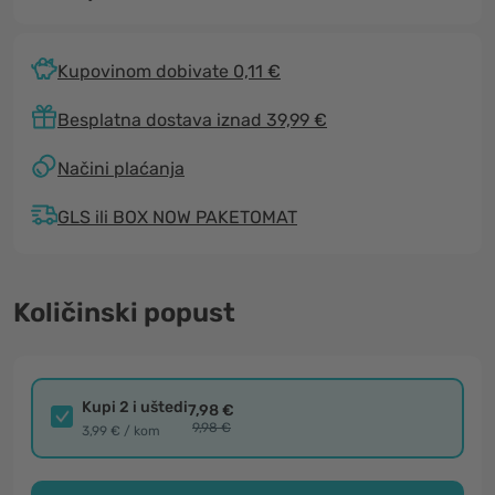
Kupovinom dobivate 0,11 €
Besplatna dostava iznad 39,99 €
Načini plaćanja
GLS ili BOX NOW PAKETOMAT
Količinski popust
Kupi 2 i uštedi
7,98 €
9,98 €
3,99 € / kom