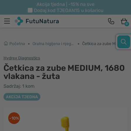
Akcija tjedna | -15% na sve
Dodaj kod
TJEDAN15
u košaricu
0
Početna
Oralna higijena i njega zubi
Četkica za zube MEDIUM, 1680 vlakana - žuta
Hydrex Diagnostics
Četkica za zube MEDIUM, 1680
vlakana - žuta
Sadržaj: 1 kom
AKCIJA TJEDNA
-10%