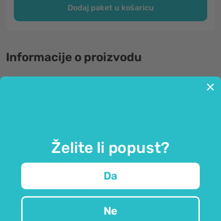
Dodaj paket u košaricu
Informacije o proizvodu
Općenito
Četkica za zube MEDIUM s 1680 vlakana
za čiste zube bez nadraživanja desni.
Želite li popust?
Četkica za zube MEDIUM
robne marke Dr Scott s
Da
mekanim, gustim čekinjama
nježno i
temeljito čisti
zube.
Izrađena je od vrlo kvalitetnih materijala:
unikatne čekinje UltraX s 1680 pojedinačnih
Ne
vlakana
temeljito čiste zubne naslage,