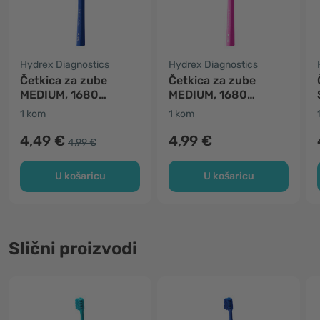
Hydrex Diagnostics
Hydrex Diagnostics
Četkica za zube
Četkica za zube
MEDIUM, 1680
MEDIUM, 1680
vlakana - plava
vlakana - ružičasta
1 kom
1 kom
4,49 €
4,99 €
4,99 €
U košaricu
U košaricu
Slični proizvodi