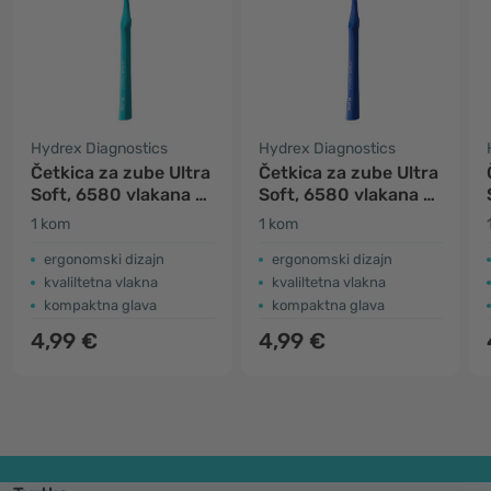
Hydrex Diagnostics
Hydrex Diagnostics
Četkica za zube Ultra
Četkica za zube Ultra
Soft, 6580 vlakana -
Soft, 6580 vlakana -
mint
plava
1 kom
1 kom
ergonomski dizajn
ergonomski dizajn
kvaliltetna vlakna
kvaliltetna vlakna
kompaktna glava
kompaktna glava
4,99 €
4,99 €