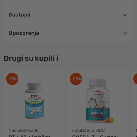
Sastojci
Upozorenja
Drugi su kupili i
-13%
-20%
-
Neovital Health
FutuNatura KIDS