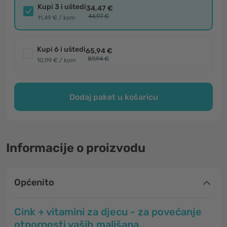
Kupi 3 i uštedi
34,47 €
44,97 €
11,49 € / kom
Kupi 6 i uštedi
65,94 €
89,94 €
10,99 € / kom
Dodaj paket u košaricu
Informacije o proizvodu
Općenito
Cink + vitamini za djecu - za povećanje
otpornosti vaših mališana.