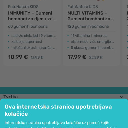
FutuNatura KIDS
FutuNatura KIDS
IMMUNITY – Gumeni
MULTI VITAMINS –
bomboni za djecu za
Gumeni bomboni za
imunološki sustav
djecu s
60 gumenih bombona
120 gumenih bombona
multivitaminima
sadrže cink, jod i 9 vitamna
11 vitamina i minerala
za bolju otpornost
otpornost, više energije …
miješani okusi: naranča, limun i jagoda
5 okusa gumenih bombona
10,99 €
17,99 €
13,99 €
22,99 €
Tvrtka
Informacije
Ova internetska stranica upotrebljava
Pridružite nam se
kolačiće
Pomoć i narudžbe
Internetska stranica upotrebljava kolačiće uz pomoć kojih