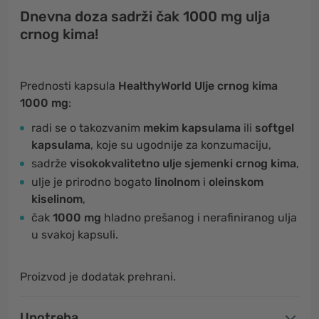
Dnevna doza sadrži čak 1000 mg ulja
crnog kima!
Prednosti kapsula
HealthyWorld Ulje crnog kima
1000 mg
:
radi se o takozvanim
mekim kapsulama
ili
softgel
kapsulama
, koje su ugodnije za konzumaciju,
sadrže
visokokvalitetno ulje sjemenki crnog kima
,
ulje je prirodno bogato
linolnom
i
oleinskom
kiselinom
,
čak
1000 mg
hladno prešanog i nerafiniranog ulja
u svakoj kapsuli.
Proizvod je dodatak prehrani.
Upotreba