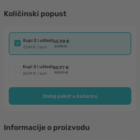
Količinski popust
Kupi 2 i uštedi
55,98 €
67,98 €
27,99 € / kom
Kupi 3 i uštedi
80,97 €
101,97 €
26,99 € / kom
Dodaj paket u košaricu
Informacije o proizvodu