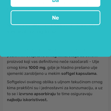
Da
svojim mnogobrojnim blagotvornim svojstvima za
ljudski organizam.
Ne
Najviša kvaliteta - hladno prešano ulje iz
sjemenki crnog kima.
Robna marka
HealthyWorld
svjestan je svih
pozitivnih
svojstava crnog kima
, stoga su stvorili
proizvod koji vas definitivno neće razočarati - Ulje
crnog kima
1000 mg
, gdje je hladno prešano ulje
sjemenki zarobljeno u mekim
softgel kapsulama
.
Softgelovi ovalnog oblika s uljnom tekućinom crnog
kima praktični su i jednostavni za konzumaciju, a uz
to se i
izvrsno apsorbiraju
te time osiguravaju
najbolju iskoristivost.