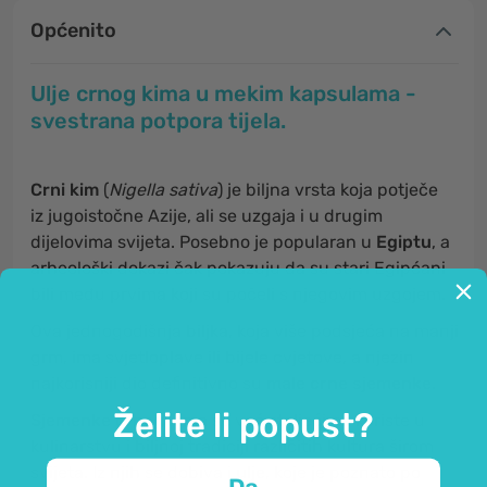
Općenito
Ulje crnog kima u mekim kapsulama -
svestrana potpora tijela.
Crni kim
(
Nigella sativa
) je biljna vrsta koja potječe
iz jugoistočne Azije, ali se uzgaja i u drugim
dijelovima svijeta. Posebno je popularan u
Egiptu
, a
arheološki dokazi čak pokazuju da su stari Egipćani
bili među prvima koji su počeli s njegovim uzgojem.
Ova jednogodišnja biljka, koja više podsjeća na manji
grm, ima svjetloplave ili bijele cvjetove, a njezin
najkorisniji dio definitivno su
male crne sjemenke.
Želite li popust?
Sjemenke crnog kima
se već stoljećima koriste u
kulinarstvu i biljnoj tradiciji različitih kultura širom
svijeta. Iz njih se dobiva i
ulje
, koje je poznato po