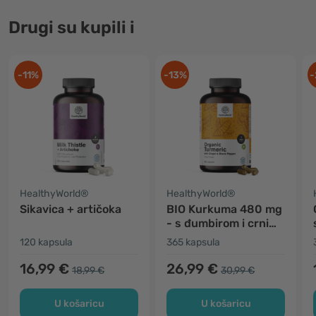
Drugi su kupili i
-11%
-13%
-
HealthyWorld®
HealthyWorld®
Sikavica + artičoka
BIO Kurkuma 480 mg
- s đumbirom i crnim
paprom
120 kapsula
365 kapsula
16,99 €
26,99 €
18,99 €
30,99 €
U košaricu
U košaricu