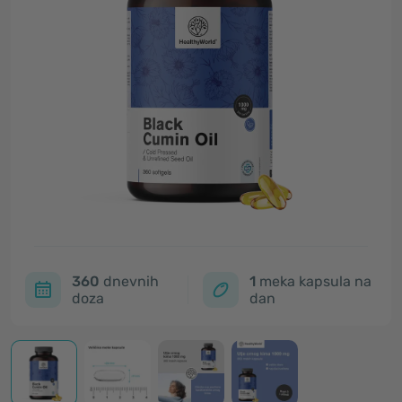
360
dnevnih
1
meka kapsula na
doza
dan