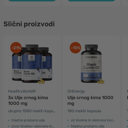
Slični proizvodi
-21%
-13%
HealthyWorld®
OnEnergy
3x Ulje crnog kima
Ulje crnog kima 1000
1000 mg
mg
ukupno 1080 mekih kapsula
180 mekih kapsula
hladno prešano ulje
vir linolne in oleinske kisline
izvor linolne i oleinske kiseline
hladno prešano ulje