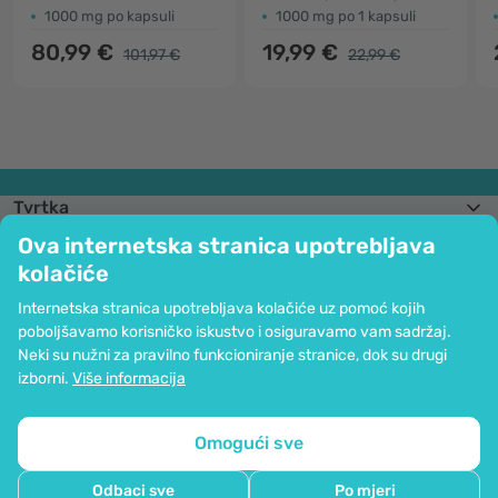
1000 mg po kapsuli
1000 mg po 1 kapsuli
80,99 €
19,99 €
101,97 €
22,99 €
Tvrtka
Informacije
Ova internetska stranica upotrebljava
Pridružite nam se
kolačiće
Pomoć i narudžbe
Internetska stranica upotrebljava kolačiće uz pomoć kojih
poboljšavamo korisničko iskustvo i osiguravamo vam sadržaj.
Neki su nužni za pravilno funkcioniranje stranice, dok su drugi
Mogućnost kartičnog plaćanja. Osigurana zaštita osobnih podataka preko
izborni.
Više informacija
SSL kodiranja.
Copyright © 2012 - 2026   |   Be Healthy Group d.o.o.
Mapa stranice
Upotreba kolačića
Postavke kolačića
Omogući sve
Odbaci sve
Po mjeri