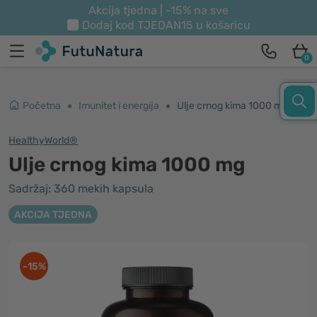
Akcija tjedna | -15% na sve
Dodaj kod
TJEDAN15
u košaricu
0
Početna
Imunitet i energija
Ulje crnog kima 1000 mg
HealthyWorld®
Ulje crnog kima 1000 mg
Sadržaj: 360 mekih kapsula
AKCIJA TJEDNA
-15%