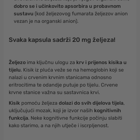
dobro se i učinkovito apsorbira u probavnom
sustavu
(kod željezovog fumarata željezov anion
vezan je na organski anion).
Svaka kapsula sadrži 20 mg željeza!
Željezo
ima ključnu ulogu za
krv i prijenos kisika u
tijelu
. Kisik iz pluća veže se na hemoglobin koji se
nalazi u crvenim krvnim stanicama odnosno
eritrocitima te odandje putuje po tijelu. Crvene
krvne stanice važna su sastavnica krvi.
Kisik
pomoću željeza
dolazi do svih dijelova tijela
,
uključujući mozak, koji je izvor naših
kognitivnih
funkcija
. Neke kognitivne funkcije počinju slabiti
kako starimo, a na njih utječe i iscrpljenost.