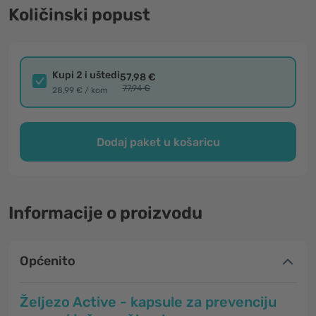
Količinski popust
Kupi 2 i uštedi
57,98 €
77,94 €
28,99 € / kom
Dodaj paket u košaricu
Informacije o proizvodu
Općenito
Željezo Active - kapsule za prevenciju