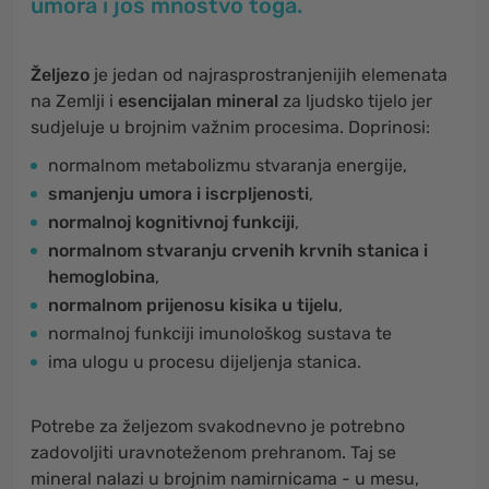
umora i još mnoštvo toga.
Željezo
je jedan od najrasprostranjenijih elemenata
na Zemlji i
esencijalan mineral
za ljudsko tijelo jer
sudjeluje u brojnim važnim procesima. Doprinosi:
normalnom metabolizmu stvaranja energije,
smanjenju umora i iscrpljenosti
,
normalnoj kognitivnoj funkciji
,
normalnom stvaranju crvenih krvnih stanica i
hemoglobina
,
normalnom prijenosu kisika u tijelu
,
normalnoj funkciji imunološkog sustava te
ima ulogu u procesu dijeljenja stanica.
Potrebe za željezom svakodnevno je potrebno
zadovoljiti uravnoteženom prehranom. Taj se
mineral nalazi u brojnim namirnicama - u mesu,