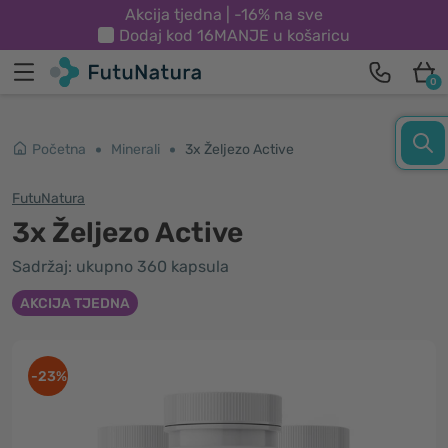
Akcija tjedna | -16% na sve
Dodaj kod
16MANJE
u košaricu
0
Početna
Minerali
3x Željezo Active
FutuNatura
3x Željezo Active
Sadržaj: ukupno 360 kapsula
AKCIJA TJEDNA
-23%