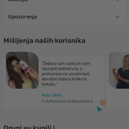
Upozorenja
Mišljenja naših korisnika
"Željezo sam uzela jer sam
oduvijek slabokrvna, a
prehranom ne unosim baš
dovoljno željeza koliko bi
trebala."
Maja Ješić
FutuNaturina ambasadorica
Drugi su kupili i