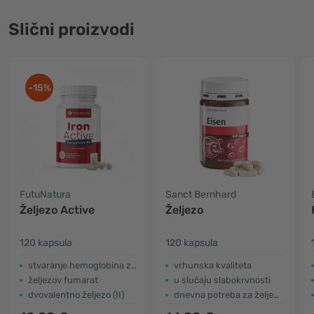
Slični proizvodi
-15%
FutuNatura
Sanct Bernhard
Željezo Active
Željezo
120 kapsula
120 kapsula
stvaranje hemoglobina za odrasle
vrhunska kvaliteta
željezov fumarat
u slučaju slabokrvnosti
dvovalentno željezo (II)
dnevna potreba za željezom