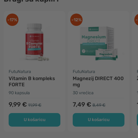
-17%
-12%
-
FutuNatura
FutuNatura
Vitamin B kompleks
Magnezij DIRECT 400
FORTE
mg
90 kapsula
30 vrećica
9,99 €
7,49 €
11,99 €
8,49 €
U košaricu
U košaricu