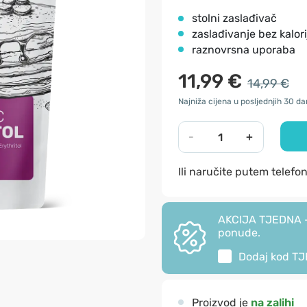
stolni zaslađivač
zaslađivanje bez kalori
raznovrsna uporaba
11,99 €
14,99 €
Najniža cijena u posljednjih 30 da
-
+
Ili naručite putem telefo
AKCIJA TJEDNA - 
ponude.
Dodaj kod
TJ
Proizvod je
na zalihi