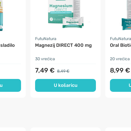
FutuNatura
FutuNatur
 sladilo
Magnezij DIRECT 400 mg
Oral Biot
30 vrećica
20 vrećica
7,49 €
8,99 €
8,49 €
cu
U košaricu
U