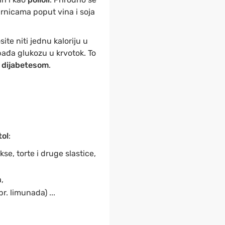
rnicama poput vina i soja
te niti jednu kaloriju u
bađa glukozu u krvotok. To
 dijabetesom
.
tol
:
kse, torte i druge slastice,
,
r. limunada) ...