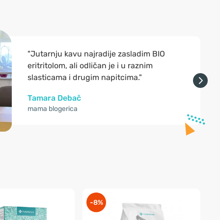
"Jutarnju kavu najradije zasladim BIO
eritritolom, ali odličan je i u raznim
slasticama i drugim napitcima."
Tamara Debač
mama blogerica
-8%
-