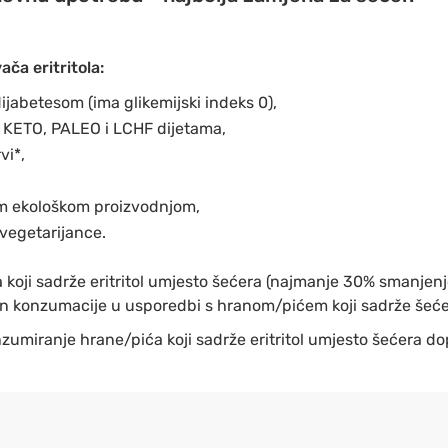
ča eritritola:
ijabetesom (ima glikemijski indeks 0),
 KETO, PALEO i LCHF dijetama,
vi*,
om ekološkom proizvodnjom,
vegetarijance.
koji sadrže eritritol umjesto šećera (najmanje 30% smanjenj
on konzumacije u usporedbi s hranom/pićem koji sadrže šeće
umiranje hrane/pića koji sadrže eritritol umjesto šećera do