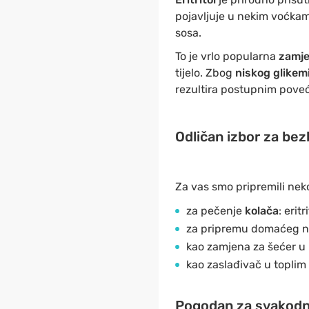
pojavljuje u nekim voćkam
sosa.
To je vrlo popularna
zamje
tijelo. Zbog
niskog glikem
rezultira postupnim poveć
Odličan izbor za bez
Za vas smo pripremili neko
za pečenje
kolača
: erit
za pripremu domaćeg n
kao zamjena za šećer u
kao zaslađivač u topli
Pogodan za svakodne