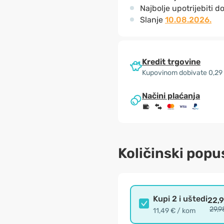
Najbolje upotrijebiti d
Slanje
10.08.2026.
Kredit trgovine
Kupovinom dobivate 0,29
Načini plaćanja
Količinski popu
Kupi 2 i uštedi
22,
29,9
11,49 € / kom