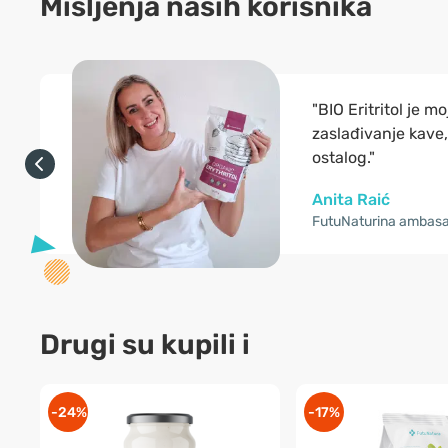
Mišljenja naših korisnika
"BIO Eritritol je mo
zaslađivanje kave, 
ostalog."
Anita Raić
FutuNaturina ambasa
Drugi su kupili i
-24%
-17%