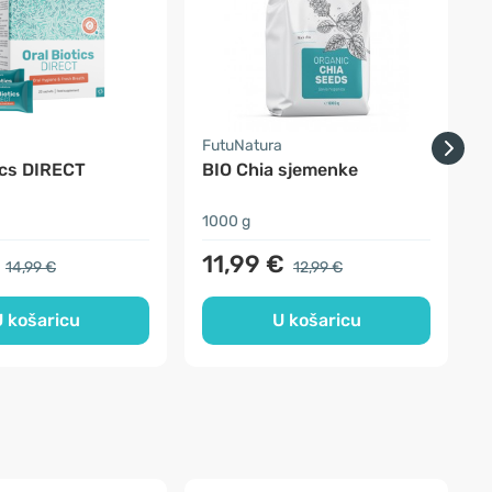
a
FutuNatura
F
ics DIRECT
BIO Chia sjemenke
3
1000 g
u
11,99 €
14,99 €
12,99 €
 košaricu
U košaricu