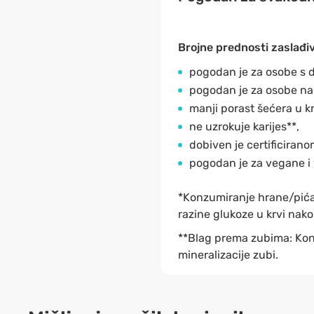
Brojne prednosti zaslađiva
pogodan je za osobe s d
pogodan je za osobe na
manji porast šećera u kr
ne uzrokuje karijes**,
dobiven je certificiran
pogodan je za vegane i 
*Konzumiranje hrane/pića 
razine glukoze u krvi nak
**Blag prema zubima: Konz
mineralizacije zubi.