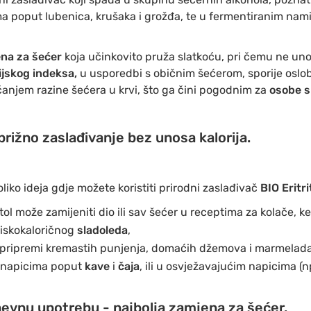
a poput lubenica, krušaka i grožđa, te u fermentiranim nami
na za šećer
koja učinkovito pruža slatkoću, pri čemu ne unosi
ijskog indeksa,
u usporedbi s običnim šećerom, sporije oslo
anjem razine šećera u krvi, što ga čini pogodnim za
osobe s
brižno zaslađivanje bez unosa kalorija.
liko ideja gdje možete koristiti prirodni zaslađivač
BIO Eritri
ritol može zamijeniti dio ili sav šećer u receptima za kolače, ke
iskokaloričnog
sladoleda
,
 pripremi kremastih punjenja, domaćih džemova i marmelada
m napicima poput
kave
i
čaja
, ili u osvježavajućim napicima (np
vnu upotrebu - najbolja zamjena za šećer.