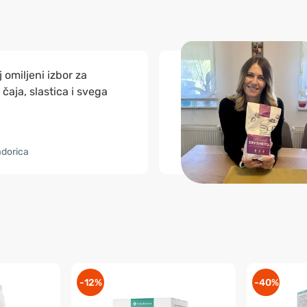
j omiljeni izbor za
čaja, slastica i svega
dorica
-12%
-40%