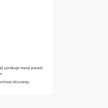
e) uzrokuje manji porast
r.
prinosi očuvanju