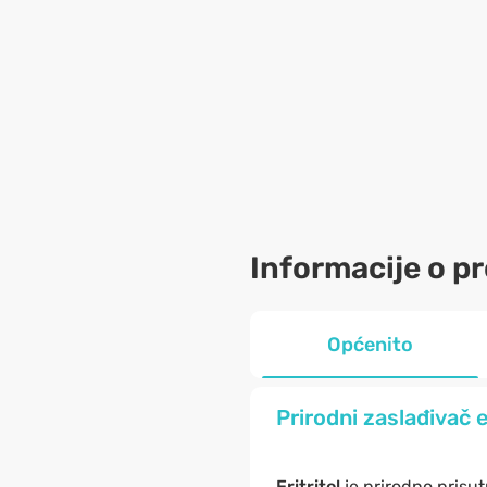
Informacije o p
Općenito
Prirodni zaslađivač e
Eritritol
je prirodno prisut