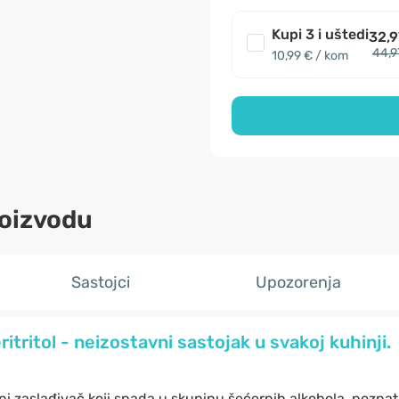
Kupi 3 i uštedi
32,9
44,9
10,99 € / kom
roizvodu
Sastojci
Upozorenja
ritritol - neizostavni sastojak u svakoj kuhinji.
ni zaslađivač koji spada u skupinu šećernih alkohola, poznat