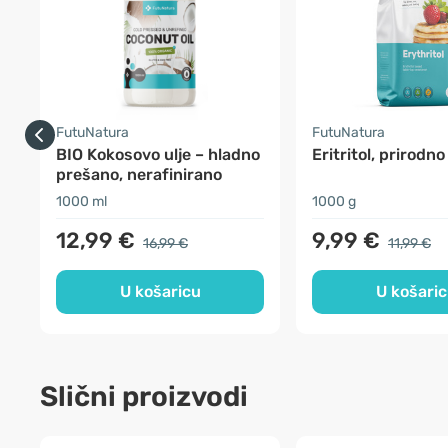
FutuNatura
FutuNatura
BIO Kokosovo ulje – hladno
Eritritol, prirodno
prešano, nerafinirano
1000 ml
1000 g
12,99 €
9,99 €
16,99 €
11,99 €
U košaricu
U košari
Slični proizvodi