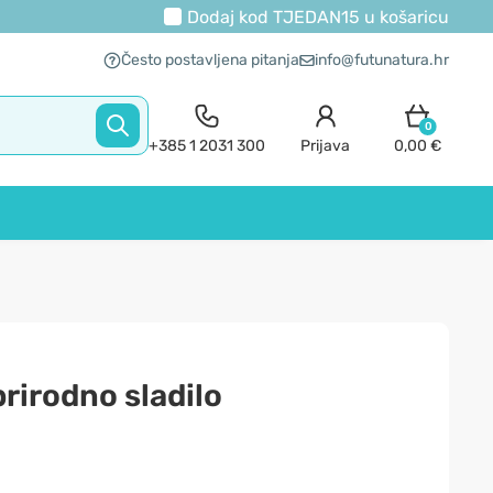
Dodaj kod
TJEDAN15
u košaricu
Često postavljena pitanja
info@futunatura.hr
0
+385 1 2031 300
Prijava
0,00 €
 prirodno sladilo