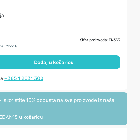
ja
Šifra proizvoda: FN333
na: 11,99 €
Dodaj u košaricu
na
+385 1 2031 300
Iskoristite 15% popusta na sve proizvode iz naše
EDAN15
u košaricu