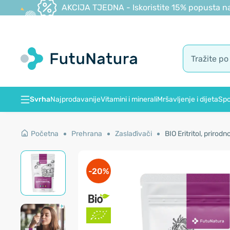
AKCIJA TJEDNA - Iskoristite 15% popusta na
Svrha
Najprodavanije
Vitamini i minerali
Mršavljenje i dijeta
Spo
Početna
Prehrana
Zaslađivači
BIO Eritritol, prirodn
-20%