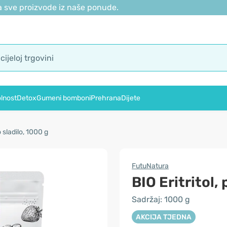
 sve proizvode iz naše ponude.
lnost
Detox
Gumeni bomboni
Prehrana
Dijete
o sladilo, 1000 g
FutuNatura
BIO Eritritol,
Sadržaj: 1000 g
AKCIJA TJEDNA