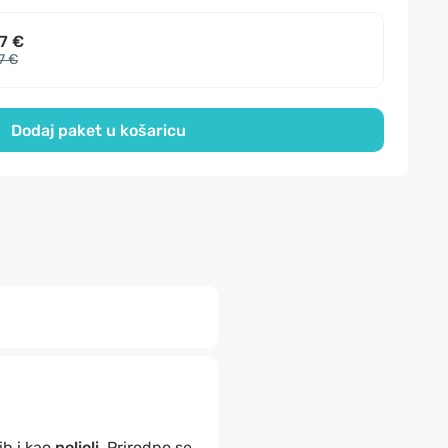
7 €
7 €
Dodaj paket u košaricu
ih i kao
polioli
. Prirodno se