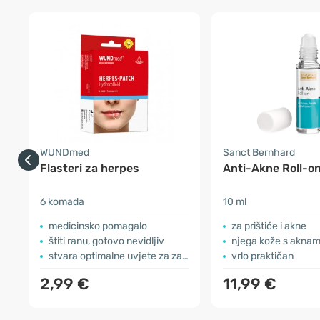
WUNDmed
Sanct Bernhard
Flasteri za herpes
Anti-Akne Roll-o
6 komada
10 ml
medicinsko pomagalo
za prištiće i akne
štiti ranu, gotovo nevidljiv
njega kože s akna
stvara optimalne uvjete za zacjeljivanje
vrlo praktičan
2,99 €
11,99 €