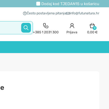
Dodaj kod
TJEDAN15
u košaricu
Često postavljena pitanja
info@futunatura.hr
0
+385 1 2031 300
Prijava
0,00 €
ne