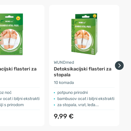
WUNDmed
cijski flasteri za
Detoksikacijski flasteri za
T
stopala
10 komada
1
roz noć
potpuno prirodni
ocat i biljni ekstrakti
bambusov ocat i biljni ekstrakti
ji s prirodom
za stopala, vrat, leđa...
9,99 €