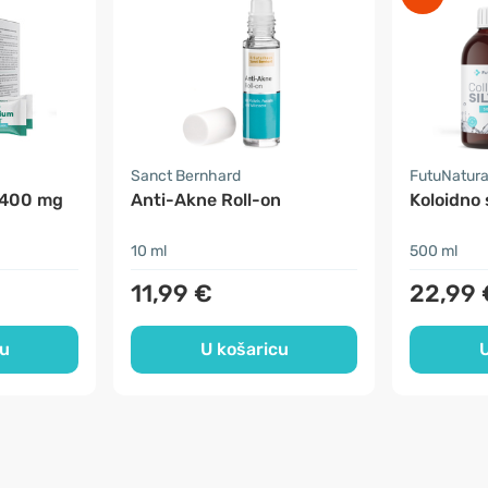
Sanct Bernhard
FutuNatur
 400 mg
Anti-Akne Roll-on
Koloidno 
10 ml
500 ml
11,99 €
22,99 
cu
U košaricu
U