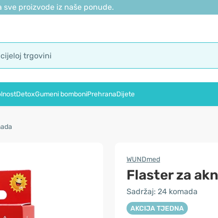
 sve proizvode iz naše ponude.
lnost
Detox
Gumeni bomboni
Prehrana
Dijete
mada
WUNDmed
Flaster za ak
Sadržaj: 24 komada
AKCIJA TJEDNA