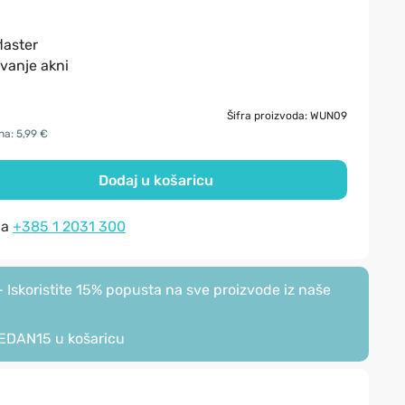
laster
ivanje akni
Šifra proizvoda: WUN09
na: 5,99 €
Dodaj u košaricu
na
+385 1 2031 300
Iskoristite 15% popusta na sve proizvode iz naše
EDAN15
u košaricu