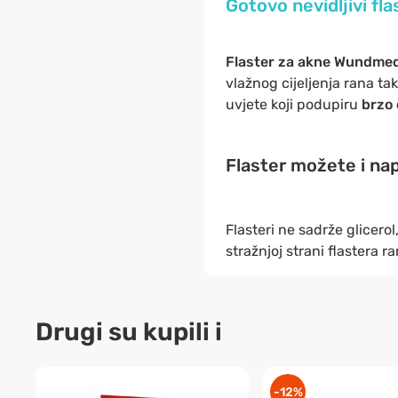
Gotovo nevidljivi fla
Flaster za akne Wundme
vlažnog cijeljenja rana
ta
uvjete koji podupiru
brzo 
Flaster možete i nap
Flasteri ne sadrže glicerol
stražnjoj strani flastera ra
Drugi su kupili i
-12%