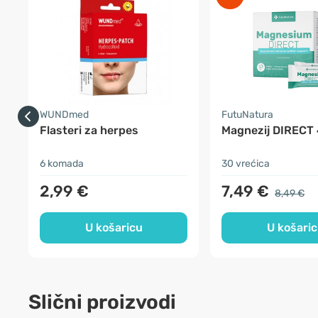
WUNDmed
FutuNatura
Flasteri za herpes
Magnezij DIRECT
6 komada
30 vrećica
2,99 €
7,49 €
8,49 €
U košaricu
U košari
Slični proizvodi