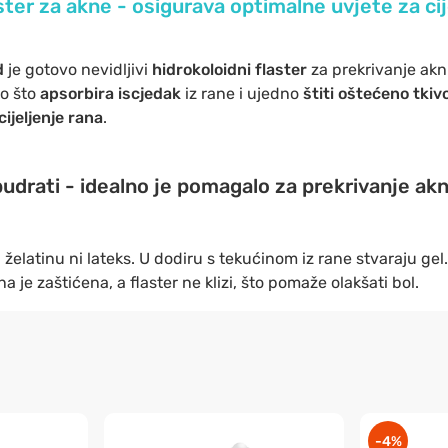
ster za akne - osigurava optimalne uvjete za cij
d
je gotovo nevidljivi
hidrokoloidni flaster
za prekrivanje akni
ko što
apsorbira iscjedak
iz rane i ujedno
štiti oštećeno tkiv
cijeljenje rana
.
udrati - idealno je pomagalo za prekrivanje akn
, želatinu ni lateks. U dodiru s tekućinom iz rane stvaraju gel
na je zaštićena, a flaster ne klizi, što pomaže olakšati bol.
-4%