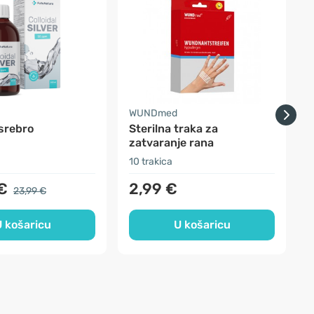
a
WUNDmed
srebro
Sterilna traka za
Š
zatvaranje rana
10 trakica
6
€
2,99 €
23,99 €
 košaricu
U košaricu