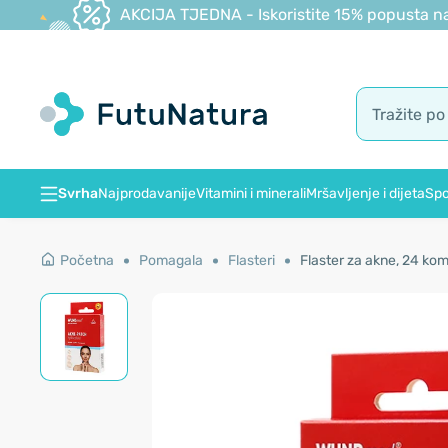
AKCIJA TJEDNA - Iskoristite 15% popusta na
Svrha
Najprodavanije
Vitamini i minerali
Mršavljenje i dijeta
Spo
Početna
Pomagala
Flasteri
Flaster za akne, 24 ko