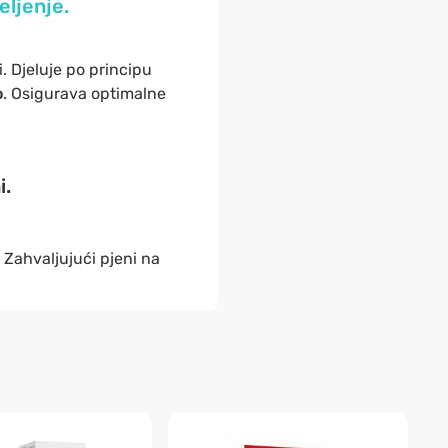
eljenje.
. Djeluje po principu
o
.
Osigurava optimalne
i.
. Zahvaljujući pjeni na