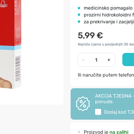
medicinsko pomagalo
prozirni hidrokoloidni f
za prekrivanje i zacjelj
5,99 €
Najniža cijena u posljednjih 30 da
-
+
Ili naručite putem telefo
AKCIJA TJEDNA - 
ponude.
Dodaj kod
TJ
Proizvod je
na zalihi