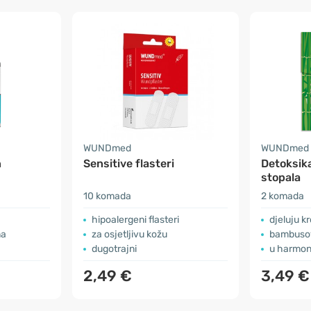
WUNDmed
WUNDmed
n
Sensitive flasteri
Detoksika
stopala
10 komada
2 komada
hipoalergeni flasteri
djeluju k
ma
za osjetljivu kožu
bambusov 
dugotrajni
u harmoni
2,49 €
3,49 €