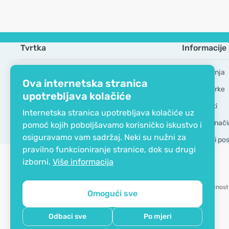
Tvrtka
Informacije
EKO certifikat
Česta pitanja
Ova internetska stranica
Kontaktirajte nas
Robne marke
upotrebljava kolačiće
O nama
GDPR Alati
Internetska stranica upotrebljava kolačiće uz
Dostava i nači
pomoć kojih poboljšavamo korisničko iskustvo i
osiguravamo vam sadržaj. Neki su nužni za
Opći uvjeti po
pravilno funkcioniranje stranice, dok su drugi
izborni.
Više informacija
Mogućnost 
Omogući sve
Copyright © 2012 - 2026   |   Be Healthy Group d.o.o.
Odbaci sve
Po mjeri