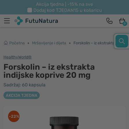
Akcija tjedna | -15% na sve
Dodaj kod
TJEDAN15
u košaricu
0
Početna
Mršavljenje i dijeta
Forskolin – iz ekstrakta indijske koprive 20 mg
HealthyWorld®
Forskolin – iz ekstrakta
indijske koprive 20 mg
Sadržaj: 60 kapsula
AKCIJA TJEDNA
-22%