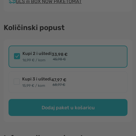
GLS ili BOX NOW PAKETOMAT
Količinski popust
Kupi 2 i uštedi
33,98 €
45,98 €
16,99 € / kom
Kupi 3 i uštedi
47,97 €
68,97 €
15,99 € / kom
Dodaj paket u košaricu