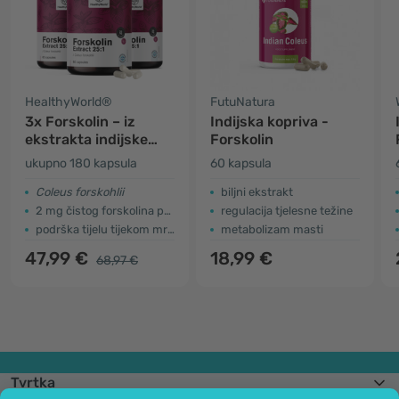
HealthyWorld®
FutuNatura
3x Forskolin – iz
Indijska kopriva -
ekstrakta indijske
Forskolin
koprive 20 mg
ukupno 180 kapsula
60 kapsula
Coleus forskohlii
biljni ekstrakt
2 mg čistog forskolina po kapsuli
regulacija tjelesne težine
podrška tijelu tijekom mršavljenja
metabolizam masti
47,99 €
18,99 €
68,97 €
Tvrtka