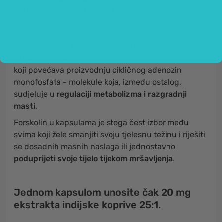
dosadnim viškom kilograma.
Ova tropska biljka cijenjena je prije svega zbog
prirodnog sadržaja forskolina
. To je prirodni spoj
koji povećava proizvodnju cikličnog adenozin
monofosfata - molekule koja, između ostalog,
sudjeluje u
regulaciji metabolizma i razgradnji
masti
.
Forskolin u kapsulama je stoga čest izbor među
svima koji žele smanjiti svoju tjelesnu težinu i riješiti
se dosadnih masnih naslaga ili jednostavno
poduprijeti svoje tijelo tijekom mršavljenja
.
Jednom kapsulom unosite čak 20 mg
ekstrakta indijske koprive 25:1.