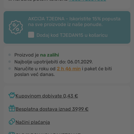
AKCIJA TJEDNA - Iskoristite 15% popusta
na sve proizvode iz naše ponude.
Dodaj kod
TJEDAN15
u košaricu
Proizvod je
na zalihi
Najbolje upotrijebiti do:
06.01.2029.
Naručite u roku od
2 h 46 min
i paket će biti
poslan već danas.
Kupovinom dobivate 0,43 €
Besplatna dostava iznad 39,99 €
Načini plaćanja