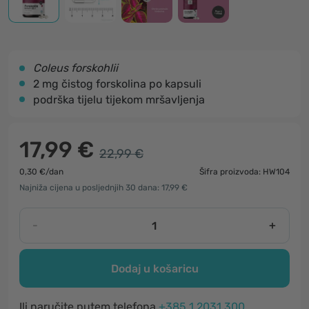
Coleus forskohlii
2 mg čistog forskolina po kapsuli
podrška tijelu tijekom mršavljenja
17,99 €
22,99 €
0,30 €/dan
Šifra proizvoda: HW104
Najniža cijena u posljednjih 30 dana: 17,99 €
-
+
Dodaj u košaricu
Ili naručite putem telefona
+385 1 2031 300