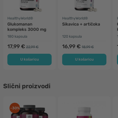
HealthyWorld®
HealthyWorld®
Glukomanan
Sikavica + artičoka
kompleks 3000 mg
180 kapsula
120 kapsula
17,99 €
16,99 €
22,99 €
18,99 €
U košaricu
U košaricu
Slični proizvodi
-30%