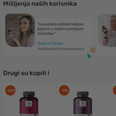
Mišljenja naših korisnika
"Izvanredni ekstrakt indijske
koprive s visokim sadržajem
forskolina."
Dajana Vuksan
HealthyWorld ambasadorica
Drugi su kupili i
-22%
-11%
-