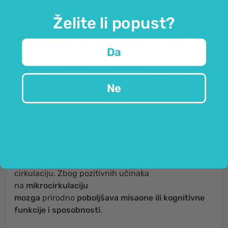
jer je njegova struktura gotovo identična strukturi
fosilnih ostataka te biljke. Prepoznatljiv je po
Želite li popust?
lepršavim listovima, koji su jedna od njegovih
posebnosti i najčešće se koriste u ljekovite svrhe.
Da
Ginko biloba ima iznimnu dugačak životni vijek.
Naime, može doseći starost od nevjerojatnih 1000
godina, pa i više od toga. Zasluge tomu idu brojnim
Ne
jedinstvenim spojevima koje sadrži.
Pamćenje
i koncentracija
Ginko biloba sadrži tvari koje prirodno podupiru
proširenje krvnih žila, što omogućuju bolju
cirkulaciju. Zbog pozitivnih učinaka
na
mikrocirkulaciju
mozga
prirodno
poboljšava misaone ili kognitivne
funkcije i sposobnosti
.