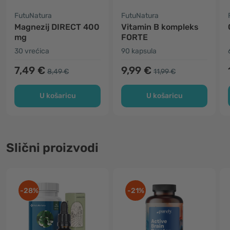
FutuNatura
FutuNatura
Magnezij DIRECT 400
Vitamin B kompleks
mg
FORTE
30 vrećica
90 kapsula
7,49 €
9,99 €
8,49 €
11,99 €
U košaricu
U košaricu
Slični proizvodi
-28%
-21%