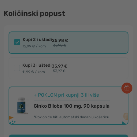
Količinski popust
Kupi 2 i uštedi
25,98 €
35,98 €
12,99 € / kom
Kupi 3 i uštedi
35,97 €
53,97 €
11,99 € / kom
+ POKLON pri kupnji 3 ili više
Ginko Biloba 100 mg, 90 kapsula
*Poklon će biti automatski dodan u košaricu.