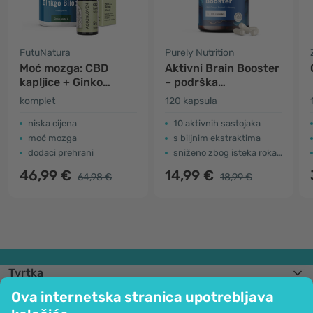
FutuNatura
Purely Nutrition
Moć mozga: CBD
Aktivni Brain Booster
kapljice + Ginko
– podrška
biloba
kognitivnim
komplet
120 kapsula
funkcijama
niska cijena
10 aktivnih sastojaka
moć mozga
s biljnim ekstraktima
dodaci prehrani
sniženo zbog isteka roka trajanja
46,99 €
14,99 €
64,98 €
18,99 €
Tvrtka
Informacije
Ova internetska stranica upotrebljava
Pridružite nam se