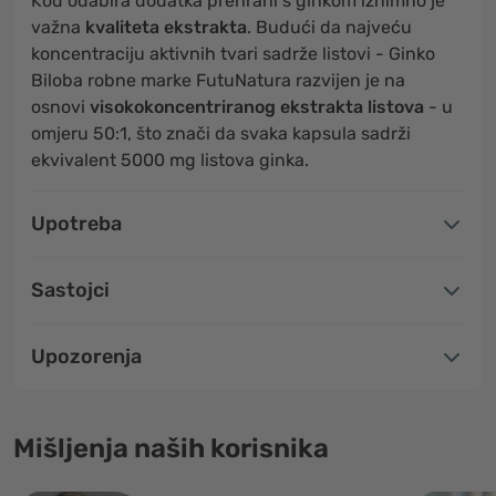
Kod odabira dodatka prehrani s ginkom iznimno je
važna
kvaliteta ekstrakta
. Budući da najveću
koncentraciju aktivnih tvari sadrže listovi - Ginko
Biloba robne marke FutuNatura razvijen je na
osnovi
visokokoncentriranog ekstrakta listova
- u
omjeru 50:1, što znači da svaka kapsula sadrži
ekvivalent 5000 mg listova ginka.
Upotreba
Sastojci
Upozorenja
Mišljenja naših korisnika