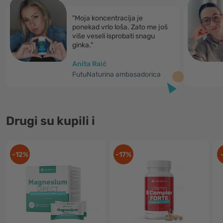
"Moja koncentracija je
ponekad vrlo loša. Zato me još
više veseli isprobati snagu
ginka."
Anita Raić
FutuNaturina ambasadorica
Drugi su kupili i
-12%
-17%