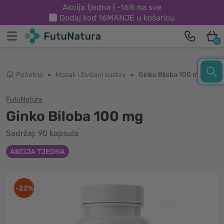
Akcija tjedna | -16% na sve
Dodaj kod
16MANJE
u košaricu
0
Početna
Mozak i živčani sustav
Ginko Biloba 100 mg
FutuNatura
Ginko Biloba 100 mg
Sadržaj: 90 kapsula
AKCIJA TJEDNA
-22%