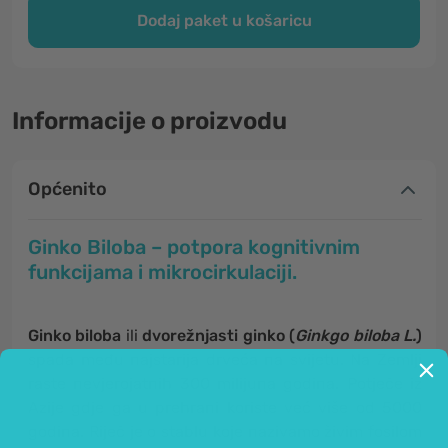
Dodaj paket u košaricu
Informacije o proizvodu
Općenito
Ginko Biloba – potpora kognitivnim
funkcijama i mikrocirkulaciji.
Ginko biloba
ili
dvorežnjasti ginko (
Ginkgo biloba
L.
)
spada među najstarija drveća na svijetu. Na Zemlji
raste nevjerojatnih 300 milijuna godina. Potječe iz
Azije gdje ga u prehrani koriste već više od 5000
godina. Riječ je o stablu koje nazivamo živim fosilom