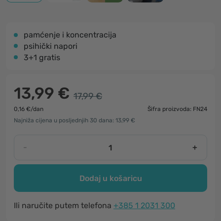
pamćenje i koncentracija
psihički napori
3+1 gratis
13,99 €
17,99 €
0,16 €/dan
Šifra proizvoda: FN24
Najniža cijena u posljednjih 30 dana: 13,99 €
-
+
Dodaj u košaricu
Ili naručite putem telefona
+385 1 2031 300