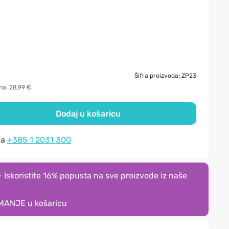
Šifra proizvoda: ZP23
ana: 28,99 €
Dodaj u košaricu
na
+385 1 2031 300
Iskoristite 16% popusta na sve proizvode iz naše
MANJE
u košaricu