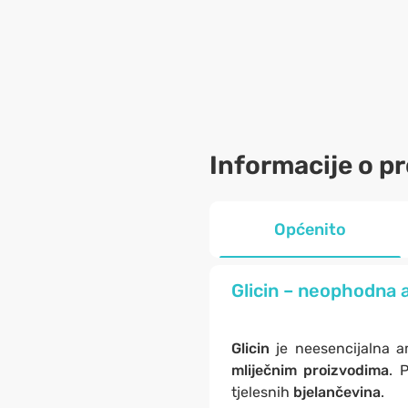
Informacije o p
Općenito
Glicin – neophodna a
Glicin
je neesencijalna a
mliječnim proizvodima
. 
tjelesnih
bjelančevina
.