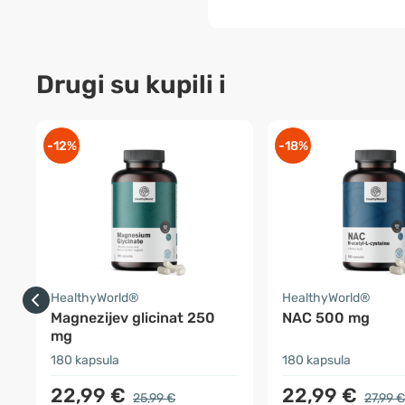
Drugi su kupili i
-12%
-18%
HealthyWorld®
HealthyWorld®
Magnezijev glicinat 250
NAC 500 mg
mg
180 kapsula
180 kapsula
22,99 €
22,99 €
25,99 €
27,99 €