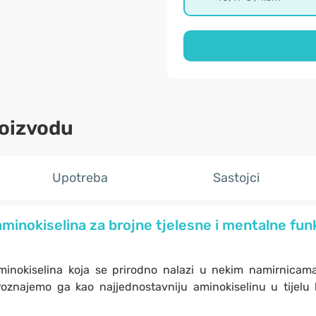
roizvodu
Upotreba
Sastojci
minokiselina za brojne tjelesne i mentalne funk
minokiselina koja se prirodno nalazi u nekim namirnicam
Poznajemo ga kao najjednostavniju aminokiselinu u tijelu k