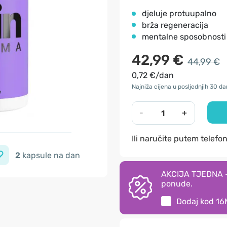
djeluje protuupalno
brža regeneracija
mentalne sposobnosti
42,99 €
44,99 €
0,72 €/dan
Najniža cijena u posljednjih 30 d
-
+
Ili naručite putem telefo
2
kapsule na dan
AKCIJA TJEDNA - 
ponude.
Dodaj kod
16