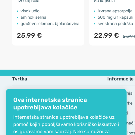
120 kapsula
60 kapsula
visok udio
izvrsna apsorpcija
aminokiselina
500 mg u 1 kapsuli
građevni element bjelančevina
svestrana podrška
25,99 €
22,99 €
27,99 
Tvrtka
Informacije
EKO certifikat
Česta pitanja
Ova internetska stranica
Kontaktirajte nas
Robne marke
upotrebljava kolačiće
O nama
GDPR Alati
Internetska stranica upotrebljava kolačiće uz
Dostava i nači
pomoć kojih poboljšavamo korisničko iskustvo i
osiguravamo vam sadržaj. Neki su nužni za
Opći uvjeti po