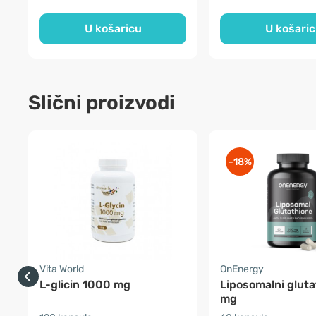
U košaricu
U košari
Slični proizvodi
-18%
Vita World
OnEnergy
L-glicin 1000 mg
Liposomalni glut
mg