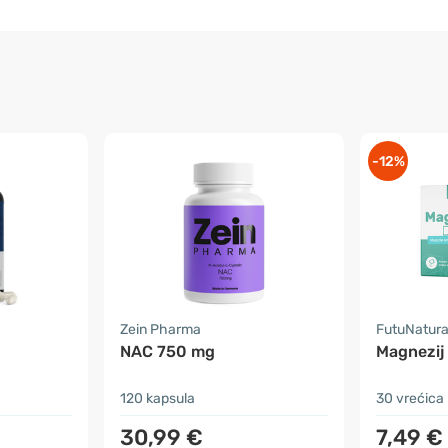
-12%
Zein Pharma
FutuNatur
NAC 750 mg
Magnezij
120 kapsula
30 vrećica
30,99 €
7,49 €