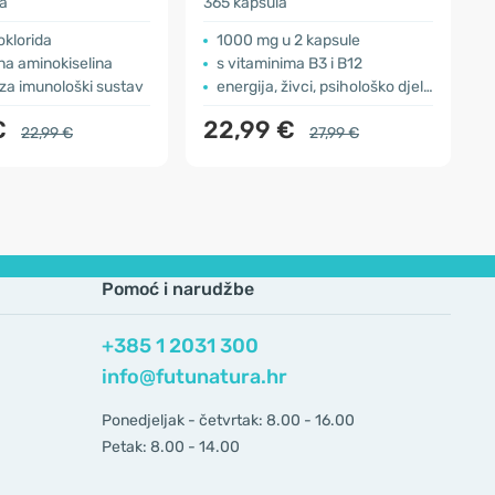
a
365 kapsula
3
oklorida
1000 mg u 2 kapsule
na aminokiselina
s vitaminima B3 i B12
za imunološki sustav
energija, živci, psihološko djelovanje
€
22,99 €
22,99 €
27,99 €
Pomoć i narudžbe
+385 1 2031 300
info@futunatura.hr
Ponedjeljak - četvrtak: 8.00 - 16.00
Petak: 8.00 - 14.00