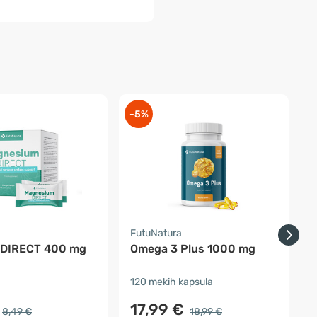
-5%
-
a
FutuNatura
Z
 DIRECT 400 mg
Omega 3 Plus 1000 mg
120 mekih kapsula
9
17,99 €
8,49 €
18,99 €