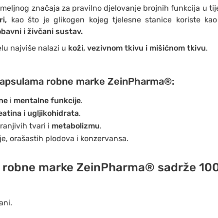
meljnog značaja za pravilno djelovanje brojnih funkcija u tij
i,
kao što je glikogen kojeg tjelesne stanice koriste kao
bavni i živčani sustav.
elu najviše nalazi u
koži, vezivnom tkivu i mišićnom tkivu
.
 kapsulama robne marke ZeinPharma®:
sne
i
mentalne funkcije
.
atina i
ugljikohidrata
.
anjivih tvari i
metabolizmu
.
je, orašastih plodova i konzervansa.
a
robne marke ZeinPharma® sadrže
100
ani.