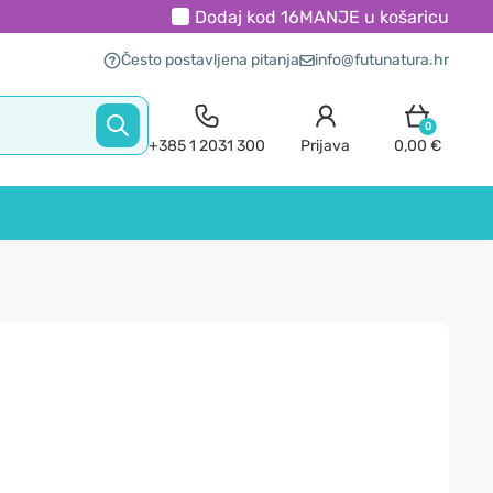
Dodaj kod
16MANJE
u košaricu
Često postavljena pitanja
info@futunatura.hr
0
+385 1 2031 300
Prijava
0,00 €
g