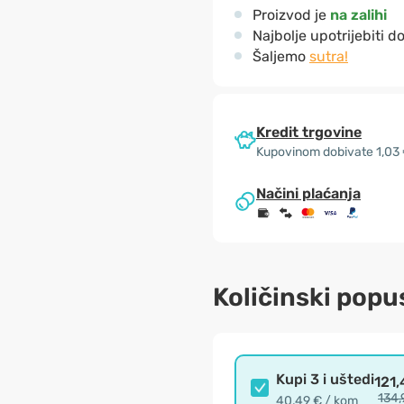
Proizvod je
na zalihi
Najbolje upotrijebiti d
Šaljemo
sutra!
Kredit trgovine
Kupovinom dobivate 1,03
Načini plaćanja
Količinski popu
Kupi 3 i uštedi
121,
134,
40,49 € / kom