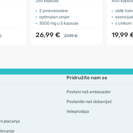
250 kapsula
400 kapsul
2 aminokiseline
oblik hidr
optimalan omjer
esencijal
3000 mg u 5 kapsula
s cinkom 
26,99 €
19,99 
€
27,99 €
Pridružite nam se
Postani naš ambasador
Postanite naš dobavljač
Veleprodaja
ni plaćanja
slovanja