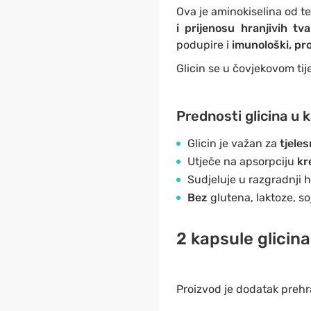
Ova je aminokiselina od te
i prijenosu hranjivih tvar
podupire i
imunološki, pro
Glicin se u čovjekovom tij
Prednosti glicina u
Glicin je važan za
tjele
Utječe na apsorpciju
kre
Sudjeluje u razgradnji hr
Bez
glutena, laktoze, so
2 kapsule glicin
Proizvod je dodatak prehr