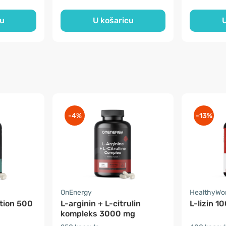
cu
U košaricu
U
-4%
-13%
OnEnergy
HealthyWo
ation 500
L-arginin + L-citrulin
L-lizin 1
kompleks 3000 mg