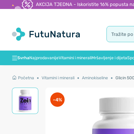
AKCIJA TJEDNA - Iskoristite 16% popusta na
Svrha
Najprodavanije
Vitamini i minerali
Mršavljenje i dijeta
Spo
Početna
Vitamini i minerali
Aminokiseline
Glicin 50
-4%