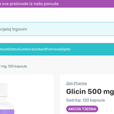
 sve proizvode iz naše ponude.
lnost
Detox
Gumeni bomboni
Prehrana
Dijete
0 mg, 120 kapsula
Zein Pharma
Glicin 500 m
Sadržaj: 120 kapsula
AKCIJA TJEDNA