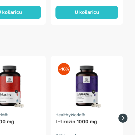
 košaricu
U košaricu
-18%
rld®
HealthyWorld®
O
000 mg
L-tirozin 1000 mg
L