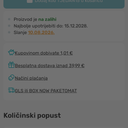
Dodaj kod
TJEDAN15
u košaricu
Proizvod je
na zalihi
Najbolje upotrijebiti do:
15.12.2028.
Slanje
10.08.2026.
Kupovinom dobivate 1,01 €
Besplatna dostava iznad 39,99 €
Načini plaćanja
GLS ili BOX NOW PAKETOMAT
Količinski popust