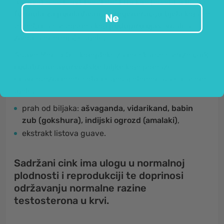
Rasayana se u ayurvedi definira kao posebna
biljna
formula za pomlađivanje i regeneraciju tijela
koja se
Ne
temelji na sastojcima koji
podupiru ojas
(vitalna
životna energija) u tijelu.
Active Men BIO – kompleks za muškarce sadrže
cink
i
odabrane ayurvedske biljke
koje pomažu
uravnotežiti međusobni utjecaj elemenata u našem
tijelu:
prah od biljaka:
ašvaganda, vidarikand, babin
zub (gokshura), indijski ogrozd (amalaki)
,
ekstrakt listova guave.
Sadržani cink ima ulogu u normalnoj
plodnosti i reprodukciji te doprinosi
održavanju normalne razine
testosterona u krvi.