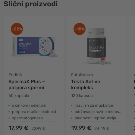
Slični proizvodi
-22%
-18%
Erefit®
FutuNatura
SpermaX Plus –
Testo Active
potpora spermi
kompleks
60 kapsula
120 kapsula
s cinkom i selenom
razvijen za muškarce
potpora muške plodnosti
održavanje razine testosterona
spermatogeneza
plodnost i reprodukcija
17,99 €
19,99 €
22,99 €
24,49 €