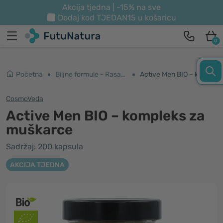
Akcija tjedna | -15% na sve
Dodaj kod
TJEDAN15
u košaricu
0
Početna
Biljne formule - Rasayana
Active Men BIO – kompleks za muškarce
CosmoVeda
Active Men BIO – kompleks za
muškarce
Sadržaj: 200 kapsula
AKCIJA TJEDNA