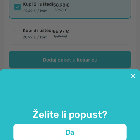
Kupi 2 i uštedi
58,98 €
59,98 €
29,49 € / kom
Kupi 3 i uštedi
86,97 €
89,97 €
28,99 € / kom
Dodaj paket u košaricu
Informacije o proizvodu
Želite li popust?
Općenito
Reishi (hrastova sjajnica) - jedinstveni
Da
ekstrakt gljive u kapsulama.