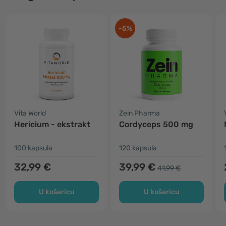
-5%
Vita World
Zein Pharma
Hericium - ekstrakt
Cordyceps 500 mg
100 kapsula
120 kapsula
32,99 €
39,99 €
41,99 €
U košaricu
U košaricu