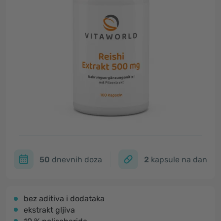
50
dnevnih doza
2
kapsule na dan
bez aditiva i dodataka
ekstrakt gljiva