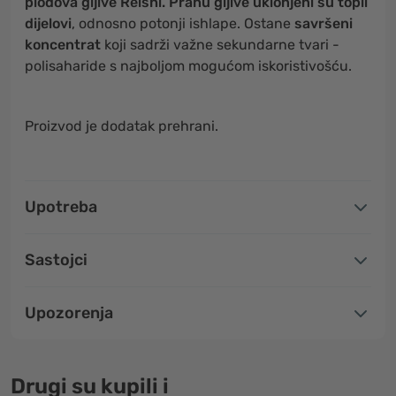
plodova gljive Reishi.
Prahu gljive uklonjeni su topli
dijelovi
, odnosno potonji ishlape. Ostane
savršeni
koncentrat
koji sadrži važne sekundarne tvari -
polisaharide s najboljom mogućom iskoristivošću.
Proizvod je dodatak prehrani.
Upotreba
Sastojci
Upozorenja
Drugi su kupili i