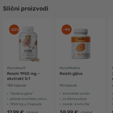
Slični proizvodi
-22%
-9%
MycoWay®
MycoMedica
Reishi 1950 mg –
Reishi gljive
ekstrakt 5:1
180 kapsula
90 kapsula
“čarobna gljiva”
imunološki sustav
jačanje imuniteta, cirkulacija
za dišne putove
1950 mg u 3 kapsule
mozak i krvne žile
17,99 €
38,99 €
22,99 €
42,99 €