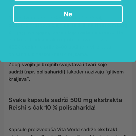
Ne
Reishi
(znanstveno
Ganoderma lucidum
),
odnosno
hrastova sjajnica, reiši
ili na kineskom
Ling
Zhi
je gljiva sjajnog šešira koja
raste na drvetu
. Na
Istoku se tradicionalno upotrebljava već više od
4000 godina, a prije 2400 godine prvi je puta
opisana u kineskoj knjizi o biljkama.
Zbog
svojih je brojnih svojstava i tvari koje
sadrži (npr. polisaharidi)
također nazivaju
“gljivom
kraljeva”
.
Svaka kapsula sadrži 500 mg ekstrakta
Reishi s čak 10 % polisaharida!
Kapsule proizvođača Vita World sadrže
ekstrakt