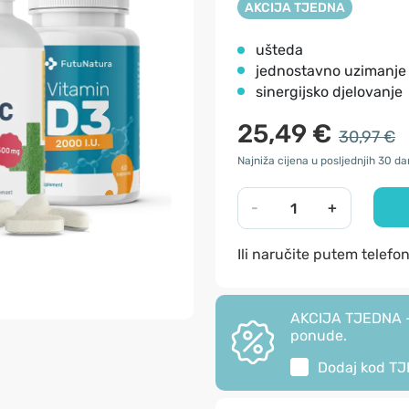
AKCIJA TJEDNA
ušteda
jednostavno uzimanje
sinergijsko djelovanje
25,49 €
30,97 €
Najniža cijena u posljednjih 30 d
-
+
Ili naručite putem telefo
AKCIJA TJEDNA - 
ponude.
Dodaj kod
TJ