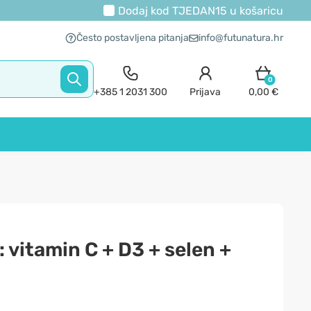
Dodaj kod
TJEDAN15
u košaricu
Često postavljena pitanja
info@futunatura.hr
0
+385 1 2031 300
Prijava
0,00 €
 vitamin C + D3 + selen +