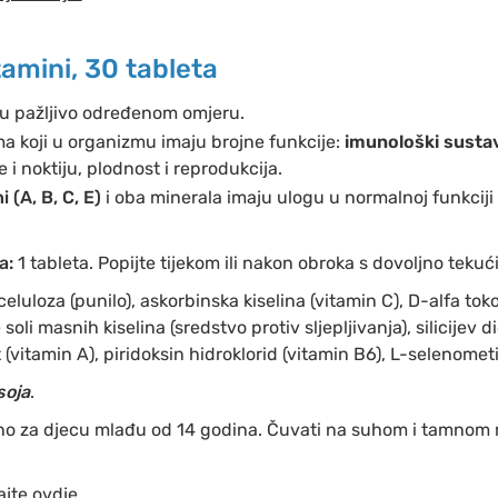
tamini, 30 tableta
u pažljivo određenom omjeru.
ma koji u organizmu imaju brojne funkcije:
imunološki sustav
e i noktiju, plodnost i reprodukcija.
i (A, B, C, E)
i oba minerala imaju ulogu u normalnoj funkcij
a:
1 tableta. Popijte tijekom ili nakon obroka s dovoljno teku
eluloza (punilo), askorbinska kiselina (vitamin C), D-alfa toko
oli masnih kiselina (sredstvo protiv sljepljivanja), silicijev d
at (vitamin A), piridoksin hidroklorid (vitamin B6), L-selenometi
soja
.
no za djecu mlađu od 14 godina. Čuvati na suhom i tamnom 
ajte ovdje.