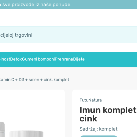
 sve proizvode iz naše ponude.
lnost
Detox
Gumeni bomboni
Prehrana
Dijete
tamin C + D3 + selen + cink, komplet
FutuNatura
Imun komplet:
cink
Sadržaj: komplet