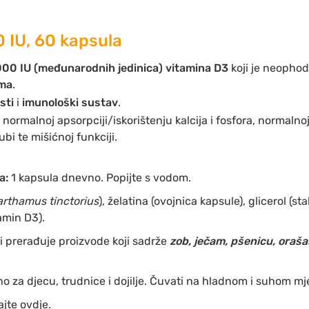
 IU, 60 kapsula
00 IU (međunarodnih jedinica) vitamina D3
koji je neopho
zma
.
sti
i
imunološki sustav
.
ormalnoj apsorpciji/iskorištenju kalcija i fosfora, normalnoj r
i te mišićnoj funkciji.
a:
1 kapsula dnevno. Popijte s vodom.
rthamus tinctorius
), želatina (ovojnica kapsule), glicerol (st
tamin D3).
 prerađuje proizvode koji sadrže
zob, ječam, pšenicu, orašas
no za djecu, trudnice i dojilje. Čuvati na hladnom i suhom mj
ajte ovdje.