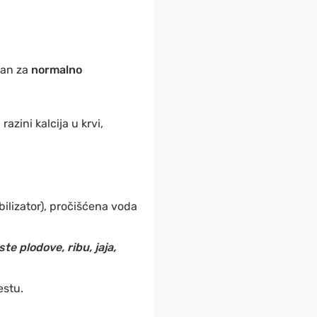
dan za
normalno
azini kalcija u krvi,
abilizator), pročišćena voda
te plodove, ribu, jaja,
estu.