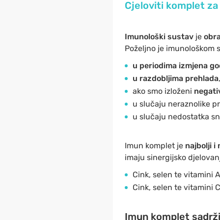
Cjeloviti komplet z
Imunološki sustav
je
obra
Poželjno je imunološkom s
u periodima izmjena go
u razdobljima prehlada
ako smo izloženi
negati
u slučaju neraznolike p
u slučaju nedostatka sna
Imun komplet je
najbolji i
imaju sinergijsko djelovan
Cink, selen te vitamini 
Cink, selen te vitamini 
Imun komplet sadrži