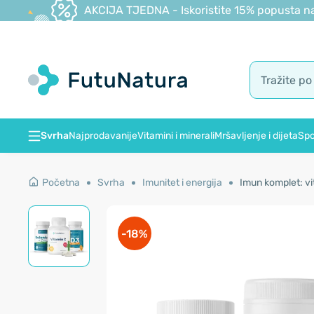
AKCIJA TJEDNA - Iskoristite 15% popusta na
Svrha
Najprodavanije
Vitamini i minerali
Mršavljenje i dijeta
Spo
Početna
Svrha
Imunitet i energija
Imun komplet: vi
-18%