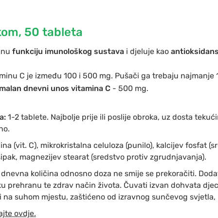
kom, 50 tableta
alnu
funkciju imunološkog sustava
i djeluje kao
antioksidan
minu C je između 100 i 500 mg. Pušači ga trebaju najmanje
malan dnevni unos vitamina C
- 500 mg.
a:
1-2 tablete. Najbolje prije ili poslije obroka, uz dosta tekuć
no.
na (vit. C), mikrokristalna celuloza (punilo), kalcijev fosfat (
ipak, magnezijev stearat (sredstvo protiv zgrudnjavanja).
nevna količina odnosno doza ne smije se prekoračiti. Doda
u prehranu te zdrav način života. Čuvati izvan dohvata djece
 na suhom mjestu, zaštićeno od izravnog sunčevog svjetla, 
ajte ovdje.