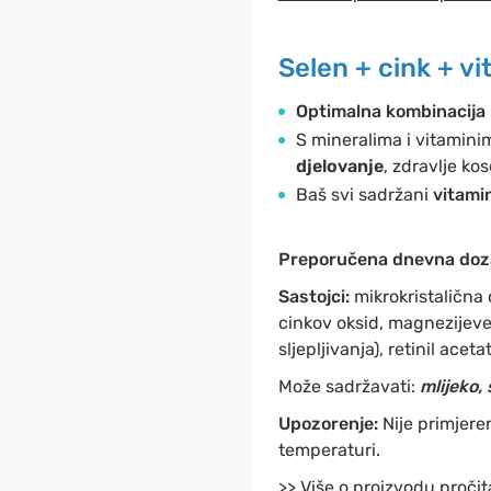
Selen + cink + vi
Optimalna kombinacija
S mineralima i vitamini
djelovanje
, zdravlje kos
Baš svi sadržani
vitamin
Preporučena dnevna doz
Sastojci:
mikrokristalična c
cinkov oksid, magnezijeve s
sljepljivanja), retinil acet
Može sadržavati:
mlijeko, 
Upozorenje:
Nije primjere
temperaturi.
>> Više o proizvodu pročit