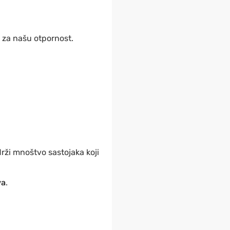
 za našu otpornost.
rži mnoštvo sastojaka koji
va
.