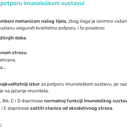
a potporu imunološkom sustavu!
mbeni mehanizam našeg tijela
, zbog čega je iznimno važan
ustavu osigurati kvalitetnu potporu, i to posebno;
dišnjih doba
,
,
vnom stresu
,
rehrane,
...
 najkvalitetniji izbor
za potporu imunološkom sustavu, jer sad
je na jačanje imuniteta.
A, B6, C i D doprinose
normalnoj funkciji imunološkog susta
C i E doprinose
zaštiti stanica od oksidativnog stresa
.
: