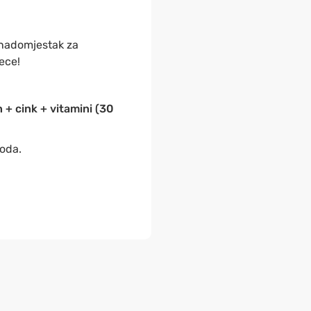
 nadomjestak za
jece!
 + cink + vitamini (30
voda.