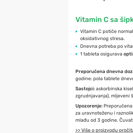
Vitamin C sa šip
Vitamin C potiče norm
oksidativnog stresa.
Dnevna potreba po vita
1 tableta osigurava
opti
Preporučena dnevna doz
godine: pola tablete dnev
Sastojci:
askorbinska kiseli
zgrudnjavanja), mljeveni š
Upozorenje:
Preporučena d
za uravnoteženu i raznolik
mlađu od 3 godine. Čuvati
>> Više o proizvodu pročit