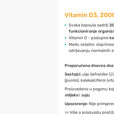
Vitamin D3, 2000
Svaka kapsula sadrži
20
funkcioniranje organi
Vitamin D - podupire
ko
Među ostalim, doprinosi n
održavanju normalnih zub
Preporučena dnevna doz
Sastojci:
ulje šafranike (
Ca
(punilo), kolekalciferol (vi
Proizvedeno u pogonu koji
mlijeko
i
soju
.
Upozorenje:
Nije primjere
>> Više o proizvodu pročit