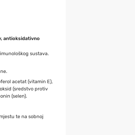
, antioksidativno
i imunološkog sustava.
ćine.
ferol acetat (vitamin E),
ioksid (sredstvo protiv
onin (selen).
mjestu te na sobnoj