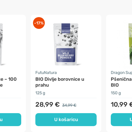
-17%
FutuNatura
Dragon Su
ce – 100
BIO Divlje borovnice u
Pšenična 
se
prahu
BIO
125 g
150 g
28,99 €
10,99 
34,99 €
cu
U košaricu
U