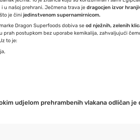
 i u našoj prehrani. Ječmena trava je
dragocjen izvor hranji
 što je čini
jedinstvenom supernamirnicom.
marke Dragon Superfoods dobiva se
od nježnih, zelenih kli
 u prah postupkom bez uporabe kemikalija, zahvaljujući če
Uz to je:
ja,
okim udjelom prehrambenih vlakana odličan je