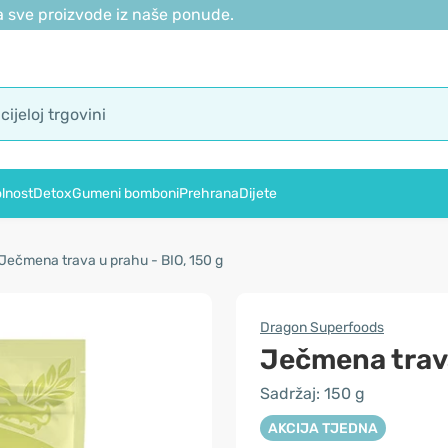
 sve proizvode iz naše ponude.
lnost
Detox
Gumeni bomboni
Prehrana
Dijete
Ječmena trava u prahu - BIO, 150 g
Dragon Superfoods
Ječmena trava
Sadržaj: 150 g
AKCIJA TJEDNA