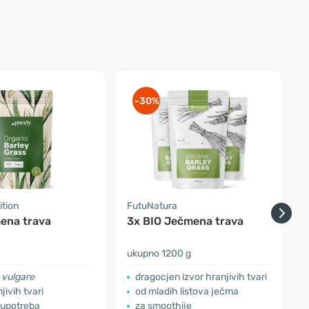
-30%
ition
FutuNatura
F
ena trava
3x BIO Ječmena trava
ukupno 1200 g
k
vulgare
dragocjen izvor hranjivih tvari
jivih tvari
od mladih listova ječma
 upotreba
za smoothije