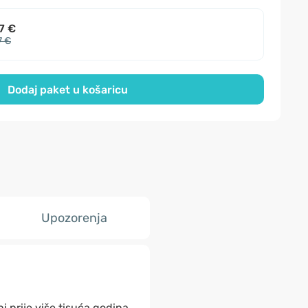
7 €
7 €
Dodaj paket u košaricu
Upozorenja
i prije više tisuća godina,