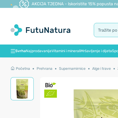
AKCIJA TJEDNA - Iskoristite 15% popusta na
Svrha
Najprodavanije
Vitamini i minerali
Mršavljenje i dijeta
Spo
Početna
Prehrana
Supernamirnice
Alge i trave