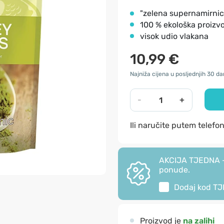
"zelena supernamirnic
100 % ekološka proizv
visok udio vlakana
10,99 €
Najniža cijena u posljednjih 30 da
-
+
Ili naručite putem telefo
AKCIJA TJEDNA - 
ponude.
Dodaj kod
TJ
Proizvod je
na zalihi