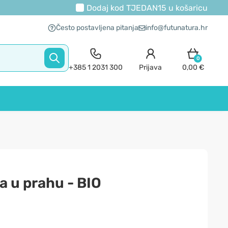
Dodaj kod
TJEDAN15
u košaricu
Često postavljena pitanja
info@futunatura.hr
0
+385 1 2031 300
Prijava
0,00 €
 u prahu - BIO