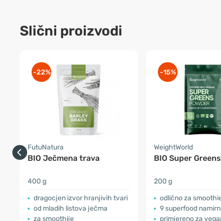
Slični proizvodi
-22%
-15%
FutuNatura
WeightWorld
BIO Ječmena trava
BIO Super Greens
400 g
200 g
dragocjen izvor hranjivih tvari
odlično za smoothi
od mladih listova ječma
9 superfood namirn
za smoothije
primjereno za veg