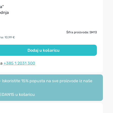
a"
odnja
Šifra proizvoda: SM13
na: 10,99 €
Dodaj u košaricu
na
+385 1 2031 300
Iskoristite 15% popusta na sve proizvode iz naše
EDAN15
u košaricu