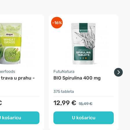
-16%
-
perfoods
FutuNatura
F
trava u prahu -
BIO Spirulina 400 mg
B
C
375 tableta
4
€
12,99 €
15,49 €
 košaricu
U košaricu