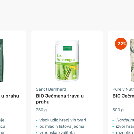
-22%
Sanct Bernhard
Purely Nutr
 u prahu
BIO Ječmena trava u
BIO Ječm
prahu
350 g
500 g
eje
visok udio hranjivih tvari
Hordeum 
ica
od mladih listova ječma
izvor hran
ane
vrhunska kvaliteta
raznolika