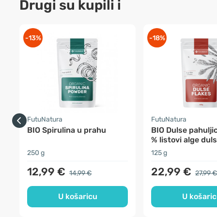
Drugi su kupili i
-13%
-18%
FutuNatura
FutuNatura
BIO Spirulina u prahu
BIO Dulse pahulji
% listovi alge dul
250 g
125 g
12,99 €
22,99 €
14,99 €
27,99 €
U košaricu
U košari