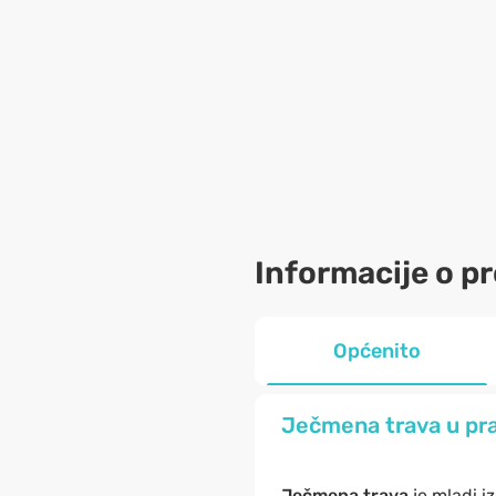
Informacije o p
Općenito
Ječmena trava u pra
Ječmena trava
je mladi i