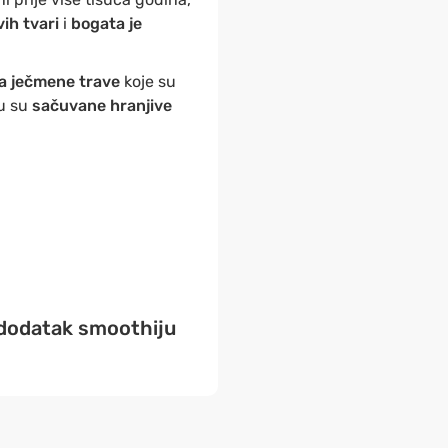
vih tvari
i
bogata je
ca ječmene trave
koje su
mu su
sačuvane hranjive
 dodatak smoothiju