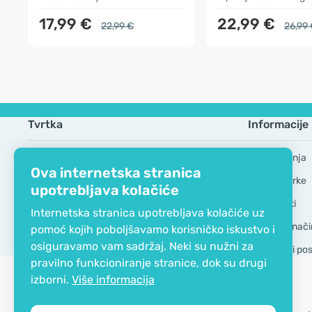
17,99 €
22,99 €
22,99 €
26,99
Tvrtka
Informacije
EKO certifikat
Česta pitanja
Ova internetska stranica
Kontaktirajte nas
Robne marke
upotrebljava kolačiće
O nama
GDPR Alati
Internetska stranica upotrebljava kolačiće uz
Dostava i nači
pomoć kojih poboljšavamo korisničko iskustvo i
osiguravamo vam sadržaj. Neki su nužni za
Opći uvjeti po
pravilno funkcioniranje stranice, dok su drugi
izborni.
Više informacija