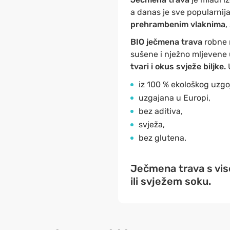
a danas je sve popularnija
prehrambenim vlaknima
,
BIO ječmena trava
robne 
sušene i nježno mljevene
tvari i okus svježe biljke.
iz 100 % ekološkog uzgo
uzgajana u Europi,
bez aditiva,
svježa,
bez glutena.
Ječmena trava s vis
ili svježem soku.