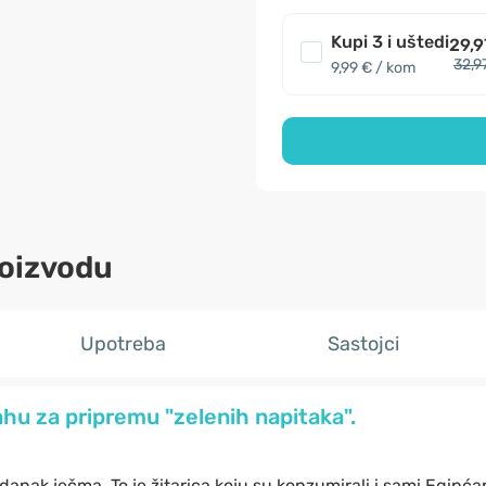
Kupi 3 i uštedi
29,9
32,9
9,99 € / kom
roizvodu
Upotreba
Sastojci
hu za pripremu "zelenih napitaka".
zdanak ječma. To je žitarica koju su konzumirali i sami Egipćan