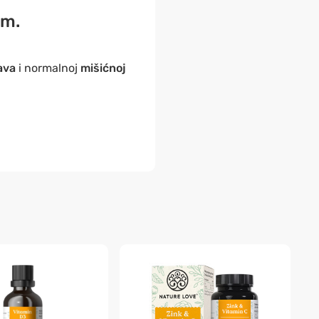
am.
ava
i normalnoj
mišićnoj
-