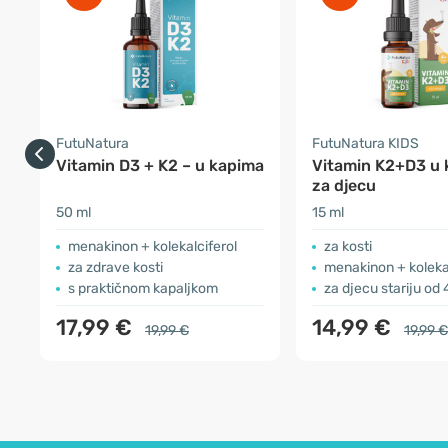
FutuNatura
FutuNatura KIDS
Vitamin D3 + K2 – u kapima
Vitamin K2+D3 u 
za djecu
50 ml
15 ml
menakinon + kolekalciferol
za kosti
za zdrave kosti
menakinon + koleka
s praktičnom kapaljkom
za djecu stariju od
17,99 €
14,99 €
19,99 €
19,99 €