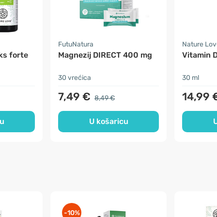
FutuNatura
Nature Lov
ks forte
Magnezij DIRECT 400 mg
Vitamin D
30 vrećica
30 ml
7,49 €
14,99 
8,49 €
cu
U košaricu
U
-10%