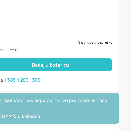
Šifra proizvoda: NL19
na: 22,99 €
Dodaj u košaricu
na
+385 1 2031 300
Iskoristite 15% popusta na sve proizvode iz naše
EDAN15
u košaricu