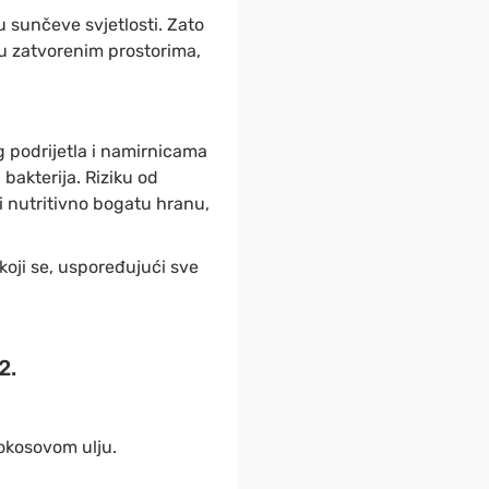
u sunčeve svjetlosti. Zato
u zatvorenim prostorima,
g
podrijetla
i namirnicama
bakterija. Riziku od
 nutritivno bogatu hranu,
koji se, uspoređujući sve
2.
kokosovom ulju.