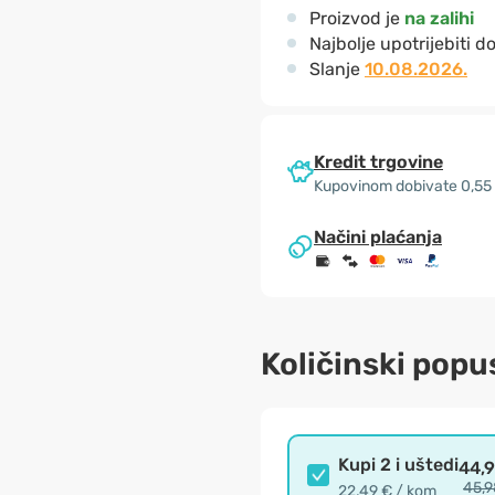
Proizvod je
na zalihi
Najbolje upotrijebiti d
Slanje
10.08.2026.
Kredit trgovine
Kupovinom dobivate 0,55
Načini plaćanja
Količinski popu
Kupi 2 i uštedi
44,
45,9
22,49 € / kom