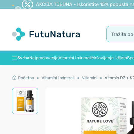
AKCIJA TJEDNA - Iskoristite 15% popusta na
Svrha
Najprodavanije
Vitamini i minerali
Mršavljenje i dijeta
Spo
Početna
Vitamini i minerali
Vitamini
Vitamin D3 + K2