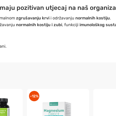
 imaju pozitivan utjecaj na naš organiz
ormalnom
zgrušavanju krvi
i održavanju
normalnih kostiju
.
ržavanju
normalnih kostiju i zubi
, funkciji
imunološkog sust
ani.
-12%