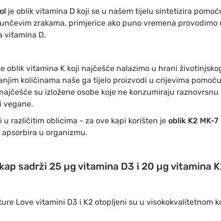
rol
je oblik vitamina D koji se u našem tijelu sintetizira pomoć
sunčevim zrakama, primjerice ako puno vremena provodimo 
 vitamina D.
je oblik vitamina K koji najčešće nalazimo u hrani
životinjsko
njim količinama naše ga tijelo proizvodi u crijevima pomoću 
ajčešće su izložene osobe koje ne konzumiraju raznovrsnu i
i vegane.
u različitim oblicima - za ove kapi korišten je
oblik K2 MK-7
e apsorbira u organizmu.
 kap sadrži 25 µg vitamina D3 i 20 µg vitamina K
re Love vitamini D3 i K2 otopljeni su u visokokvalitetnom 