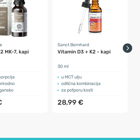
e
Sanct Bernhard
F
2 MK-7, kapi
Vitamin D3 + K2 - kapi
3
30 ml
u
sorpcija
u MCT ulju
prirodno
odlična kombinacija
gansko
za potporu kosti
€
28,99 €