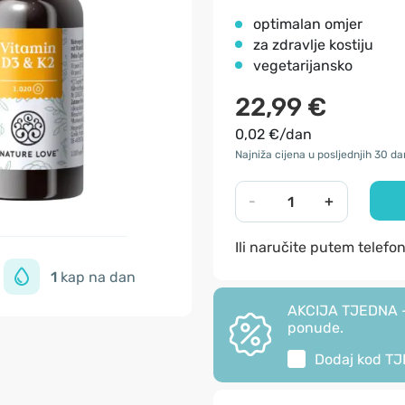
optimalan omjer
za zdravlje kostiju
vegetarijansko
22,99 €
0,02 €/dan
Najniža cijena u posljednjih 30 da
-
+
Ili naručite putem telefo
1
kap na dan
AKCIJA TJEDNA - 
ponude.
Dodaj kod
TJ