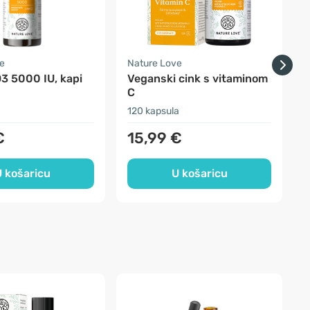
e
Nature Love
H
3 5000 IU, kapi
Veganski cink s vitaminom
M
C
120 kapsula
1
€
15,99 €
 košaricu
U košaricu