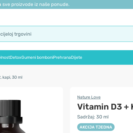
 sve proizvode iz naše ponude.
lnost
Detox
Gumeni bomboni
Prehrana
Dijete
, kapi, 30 ml
Nature Love
Vitamin D3 + 
Sadržaj: 30 ml
AKCIJA TJEDNA