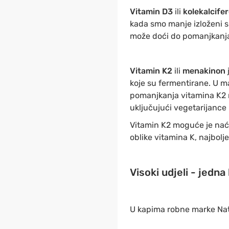
Vitamin D3
ili
kolekalcife
kada smo manje izloženi 
može doći do pomanjkanja
Vitamin K2
ili
menakinon
koje su fermentirane. U ma
pomanjkanja vitamina K2 n
uključujući vegetarijance 
Vitamin K2 moguće je naći 
oblike vitamina K, najbolj
Visoki udjeli - jedna
U kapima robne marke Natu