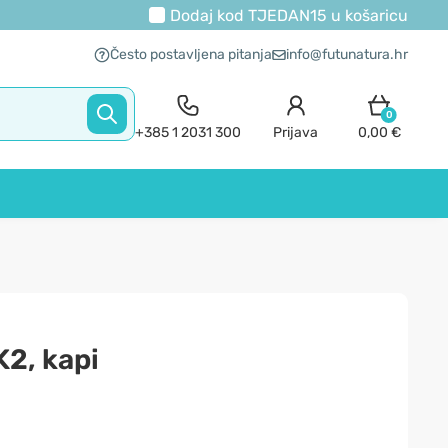
Dodaj kod
TJEDAN15
u košaricu
Često postavljena pitanja
info@futunatura.hr
0
+385 1 2031 300
Prijava
0,00 €
K2, kapi