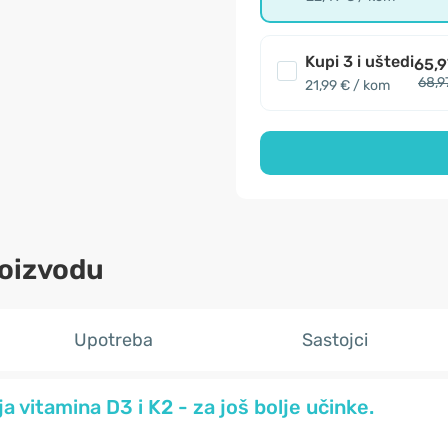
Kupi 3 i uštedi
65,9
68,9
21,99 € / kom
roizvodu
Upotreba
Sastojci
 vitamina D3 i K2 - za još bolje učinke.