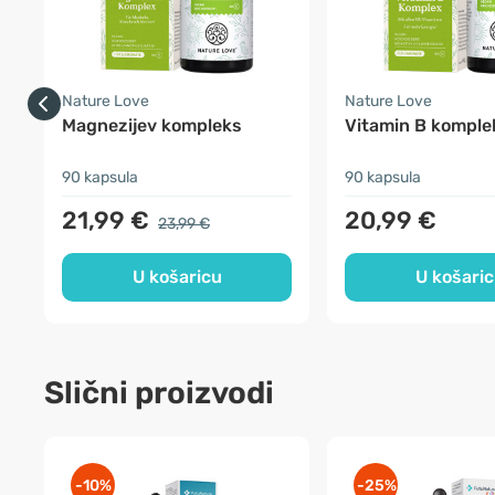
Nature Love
Nature Love
Magnezijev kompleks
Vitamin B komple
90 kapsula
90 kapsula
21,99 €
20,99 €
23,99 €
U košaricu
U košari
Slični proizvodi
-10%
-25%