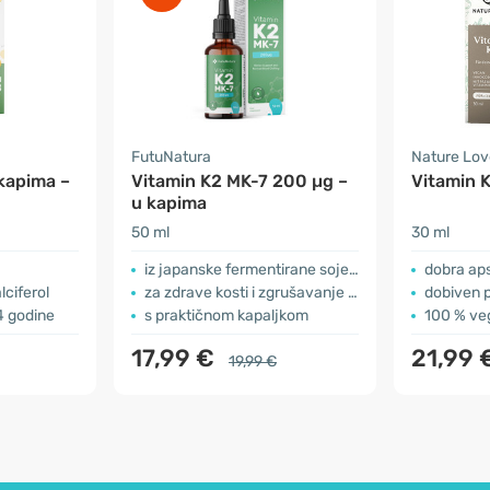
FutuNatura
Nature Lov
kapima –
Vitamin K2 MK-7 200 µg –
Vitamin K
u kapima
50 ml
30 ml
iz japanske fermentirane soje – natto
dobra ap
lciferol
za zdrave kosti i zgrušavanje krvi
dobiven 
 4 godine
s praktičnom kapaljkom
100 % ve
17,99 €
21,99 
19,99 €