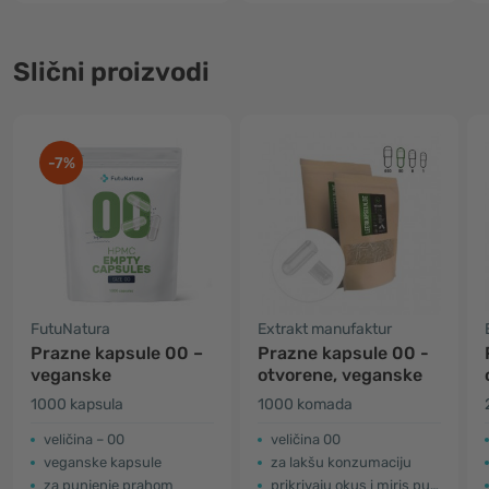
Slični proizvodi
-7%
FutuNatura
Extrakt manufaktur
Prazne kapsule 00 –
Prazne kapsule 00 -
veganske
otvorene, veganske
1000 kapsula
1000 komada
veličina – 00
veličina 00
veganske kapsule
za lakšu konzumaciju
za punjenje prahom
prikrivaju okus i miris punjenja