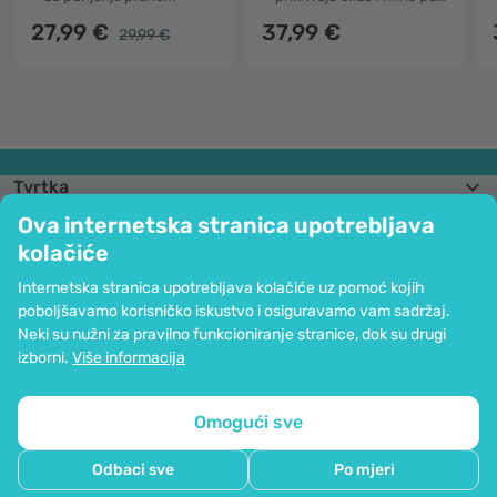
27,99 €
37,99 €
29,99 €
Tvrtka
Informacije
Ova internetska stranica upotrebljava
Pridružite nam se
kolačiće
Pomoć i narudžbe
Internetska stranica upotrebljava kolačiće uz pomoć kojih
poboljšavamo korisničko iskustvo i osiguravamo vam sadržaj.
Neki su nužni za pravilno funkcioniranje stranice, dok su drugi
Mogućnost kartičnog plaćanja. Osigurana zaštita osobnih podataka preko
izborni.
Više informacija
SSL kodiranja.
Copyright © 2012 - 2026   |   Be Healthy Group d.o.o.
Mapa stranice
Upotreba kolačića
Postavke kolačića
Omogući sve
Odbaci sve
Po mjeri