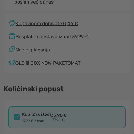
poslan već danas.
Kupovinom dobivate 0,46 €
Besplatna dostava iznad 39,99 €
Načini plaćanja
GLS ili BOX NOW PAKETOMAT
Količinski popust
Kupi 2 i uštedi
35,98 €
37,98 €
17,99 € / kom