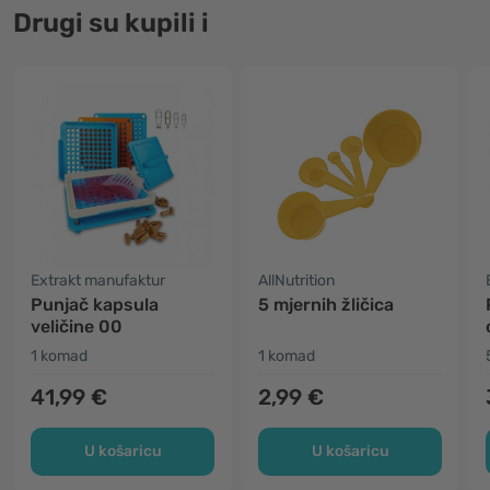
Drugi su kupili i
Extrakt manufaktur
AllNutrition
Punjač kapsula
5 mjernih žličica
veličine 00
1 komad
1 komad
41,99 €
2,99 €
U košaricu
U košaricu