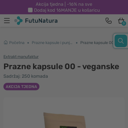
Akcija tjedna | -16% na sve
Dodaj kod
16MANJE
u košaricu
0
Početna
Prazne kapsule i punjači
Prazne kapsule 00 - veganske
Extrakt manufaktur
Prazne kapsule 00 - veganske
Sadržaj: 250 komada
AKCIJA TJEDNA