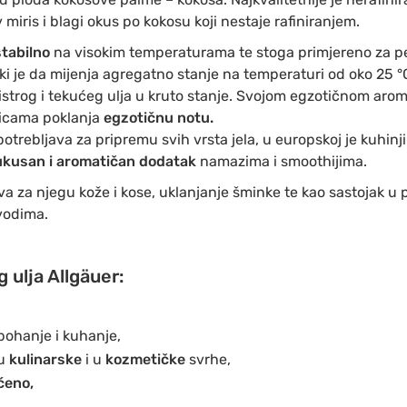
 miris i blagi okus po kokosu koji nestaje rafiniranjem.
tabilno
na visokim temperaturama te stoga primjereno za pe
i je da mijenja agregatno stanje na temperaturi od oko 25 °C
istrog i tekućeg ulja u kruto stanje. Svojom egzotičnom ar
ticama poklanja
egzotičnu notu.
potrebljava za pripremu svih vrsta jela, u europskoj je kuhinji
ukusan i aromatičan dodatak
namazima i smoothijima.
va za njegu kože i kose, uklanjanje šminke te kao sastojak u 
zvodima.
ulja Allgäuer:
pohanje i kuhanje,
 u
kulinarske
i u
kozmetičke
svrhe,
ćeno,