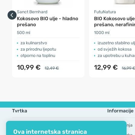
Sanct Bernhard
FutuNatura
Kokosovo BIO ulje - hladno
BIO Kokosovo ulje
prešano
prešano, nerafini
500 ml
1000 ml
za kulinarstvo
izuzetno stabilno ul
za prirodnu ljepotu
od svježih kokosa
otporno na toplinu
za upotrebu u kuhanju 
10,99 €
12,99 €
12,49 €
16,99 
Tvrtka
Informacije
EKO certifikat
Česta pitanja
Ova internetska stranica