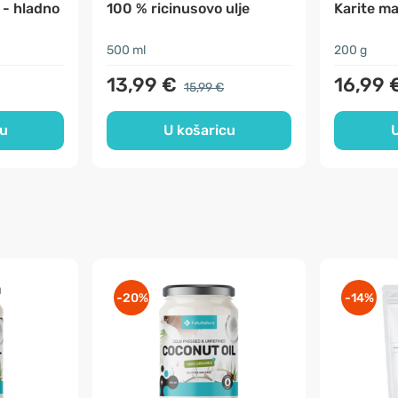
 - hladno
100 % ricinusovo ulje
Karite ma
500 ml
200 g
13,99 €
16,99 
15,99 €
cu
U košaricu
U
-20%
-14%