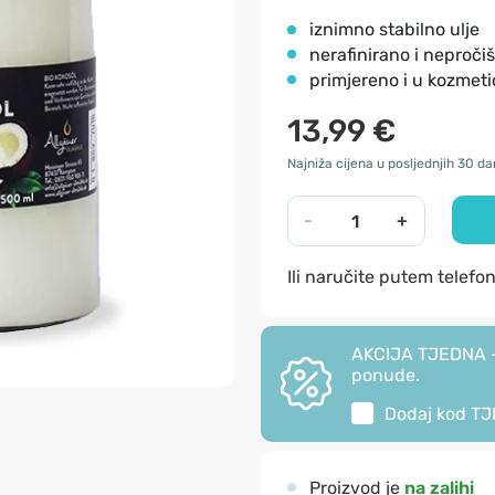
iznimno stabilno ulje
nerafinirano i neproči
primjereno i u kozmet
13,99 €
Najniža cijena u posljednjih 30 da
-
+
Ili naručite putem telefo
AKCIJA TJEDNA - 
ponude.
Dodaj kod
TJ
Proizvod je
na zalihi