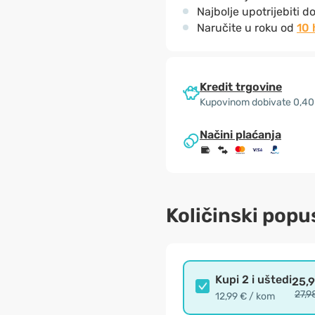
Najbolje upotrijebiti d
Naručite u roku od
10 
Kredit trgovine
Kupovinom dobivate 0,40
Načini plaćanja
Količinski popu
Kupi 2 i uštedi
25,
27,9
12,99 € / kom