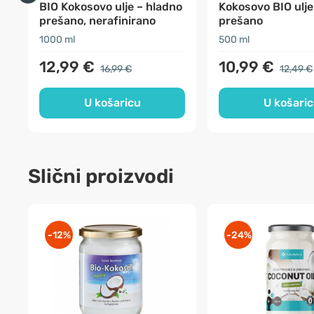
BIO Kokosovo ulje – hladno
Kokosovo BIO ulje
prešano, nerafinirano
prešano
1000 ml
500 ml
12,99 €
10,99 €
16,99 €
12,49 €
U košaricu
U košari
Slični proizvodi
-12%
-24%