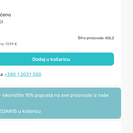
šćeno
ici
Šifra proizvoda: AOL2
na: 13,99 €
Dodaj u košaricu
na
+385 1 2031 300
Iskoristite 15% popusta na sve proizvode iz naše
EDAN15
u košaricu