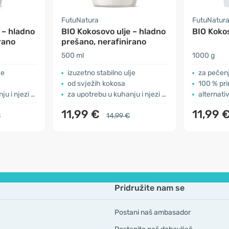
FutuNatura
FutuNatur
 – hladno
BIO Kokosovo ulje – hladno
BIO Koko
rano
prešano, nerafinirano
500 ml
1000 g
je
izuzetno stabilno ulje
za pečenj
od svježih kokosa
100 % pri
i njezi kože
za upotrebu u kuhanju i njezi kože
alternati
11,99 €
11,99 
€
14,99 €
Pridružite nam se
Postani naš ambasador