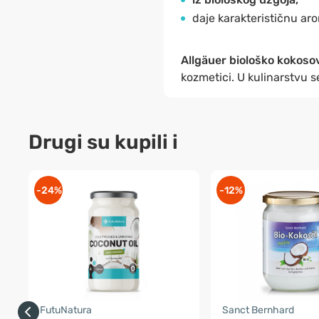
daje karakterističnu a
Allgäuer biološko kokosov
kozmetici. U kulinarstvu s
Drugi su kupili i
-24%
-12%
FutuNatura
Sanct Bernhard