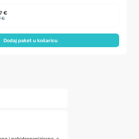
7 €
7 €
Dodaj paket u košaricu
ano i nehidrogenizirano, a