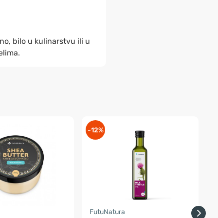
, bilo u kulinarstvu ili u
jelima.
-12%
a
FutuNatura
B