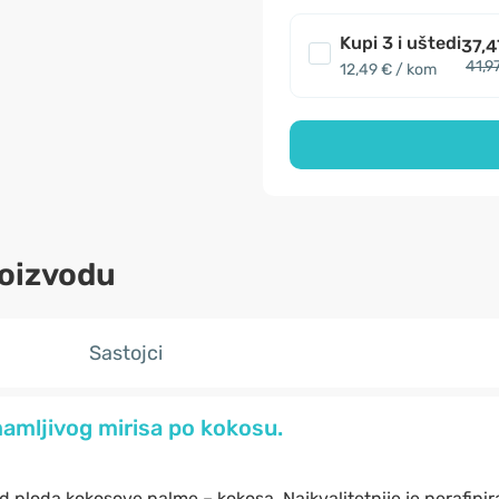
Kupi 3 i uštedi
37,4
41,9
12,49 € / kom
roizvodu
Sastojci
mamljivog mirisa po kokosu.
d ploda kokosove palme – kokosa. Najkvalitetnije je nerafinir