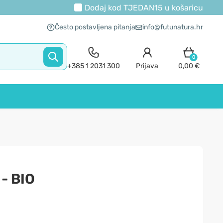
Dodaj kod
TJEDAN15
u košaricu
Često postavljena pitanja
info@futunatura.hr
0
+385 1 2031 300
Prijava
0,00 €
 - BIO