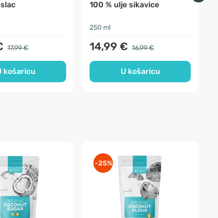
slac
100 % ulje sikavice
E
250 ml
1
€
14,99 €
17,99 €
16,99 €
 košaricu
U košaricu
-25%