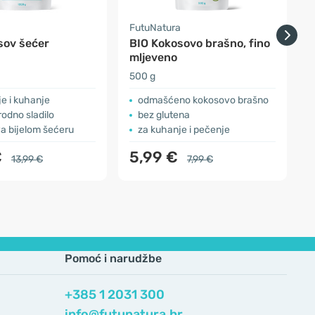
a
FutuNatura
O
sov šećer
BIO Kokosovo brašno, fino
mljeveno
500 g
5
e i kuhanje
odmašćeno kokosovo brašno
rodno sladilo
bez glutena
va bijelom šećeru
za kuhanje i pečenje
€
5,99 €
13,99 €
7,99 €
Pomoć i narudžbe
+385 1 2031 300
info@futunatura.hr