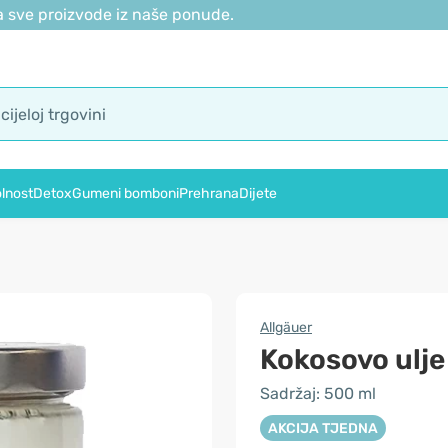
 sve proizvode iz naše ponude.
lnost
Detox
Gumeni bomboni
Prehrana
Dijete
Allgäuer
Kokosovo ulje
Sadržaj: 500 ml
AKCIJA TJEDNA