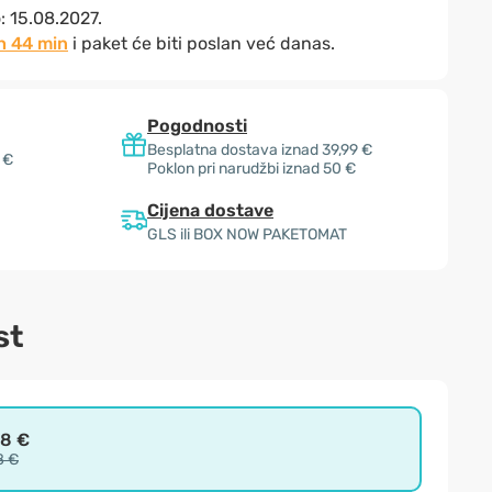
o:
15.08.2027.
h 44 min
i paket će biti poslan već danas.
Pogodnosti
Besplatna dostava iznad 39,99 €
 €
Poklon pri narudžbi iznad 50 €
Cijena dostave
GLS ili BOX NOW PAKETOMAT
st
98 €
8 €