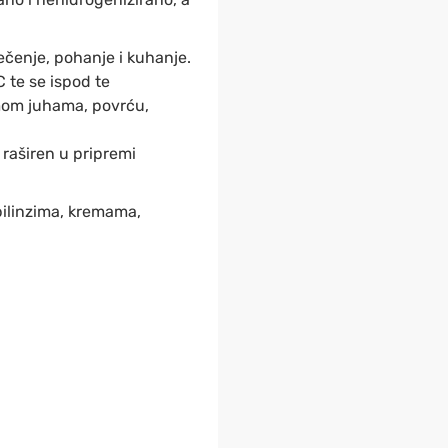
čenje, pohanje i kuhanje.
 te se ispod te
omom juhama, povrću,
 raširen u pripremi
pilinzima, kremama,