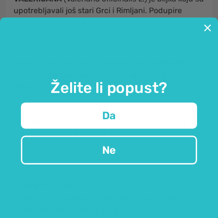
upotrebljavali još stari Grci i Rimljani. Podupire
duševno stanje u slučaju napetosti i stresa,
doprinosi
optimalnom smirenju
, podupire opuštanje
te dobro fizičko i duševno stanje i raspoloženje.
Valerijana pomaže
mirno kontrolirati
stres
koji nastaje zbog napornog stila
Želite li popust?
života.
Da
GOSPINA TRAVA
(Hypericum perforatum) je biljka
koja se i u Hrvatskoj godinama koristi za unutarnju i
vanjsku uporabu. Opušta i podupire duševno i
Ne
tjelesno stanje te pomaže očuvati pozitivno
raspoloženje.
Gospina trava
doprinosi
emocionalnoj ravnoteži
i
dobrom raspoloženju.