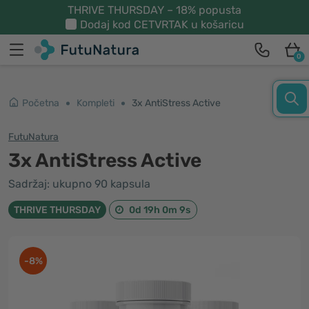
THRIVE THURSDAY – 18% popusta
Dodaj kod
CETVRTAK
u košaricu
0
Početna
Kompleti
3x AntiStress Active
FutuNatura
3x AntiStress Active
Sadržaj: ukupno 90 kapsula
THRIVE THURSDAY
0d 19h 0m 9s
-8%