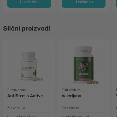
U košaricu
U košaricu
Slični proizvodi
FutuNatura
FutuNatura
AntiStress Active
Valerijana
30 kapsula
90 kapsula
prirodni ekstrakti
prirodni ekstrakt