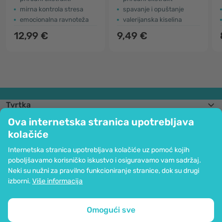
mirna kontrola stresa
spavanje i opuštanje
emocionalna ravnoteža
valerijanska kiselina
12,99 €
9,49 €
Tvrtka
Informacije
Ova internetska stranica upotrebljava
Pridružite nam se
kolačiće
Pomoć i narudžbe
Internetska stranica upotrebljava kolačiće uz pomoć kojih
poboljšavamo korisničko iskustvo i osiguravamo vam sadržaj.
Neki su nužni za pravilno funkcioniranje stranice, dok su drugi
Mogućnost kartičnog plaćanja. Osigurana zaštita osobnih podataka preko
izborni.
Više informacija
SSL kodiranja.
Copyright © 2012 - 2026   |   Be Healthy Group d.o.o.
Mapa stranice
Upotreba kolačića
Postavke kolačića
Omogući sve