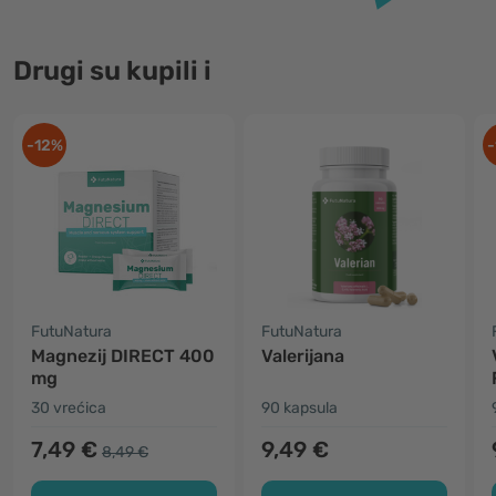
Drugi su kupili i
-12%
-
FutuNatura
FutuNatura
Magnezij DIRECT 400
Valerijana
mg
30 vrećica
90 kapsula
7,49 €
9,49 €
8,49 €