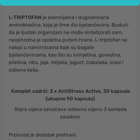
L-TRIPTOFAN
je esencijalna i dugolančana
aminokiselina, koja je time dio bjelančevina. Budući
da je ljudski organizam ne može sintetizirati sam,
neophodna je opskrba putem hrane. L-triptofan se
nalazi u namirnicama koje su bogate
bjelančevinama, kao što su svinjetina, govedina,
piletina, riba, jaja, mlijeko, jogurt, čokolada, orasi i
zobena kaša.
Komplet sadrži: 3 x AntiStress Active, 30 kapsula
(ukupno 90 kapsula)
Stara cijena označava redovnu cijenu 3 komada
zasebno.
Proizvod je dodatak prehrani.