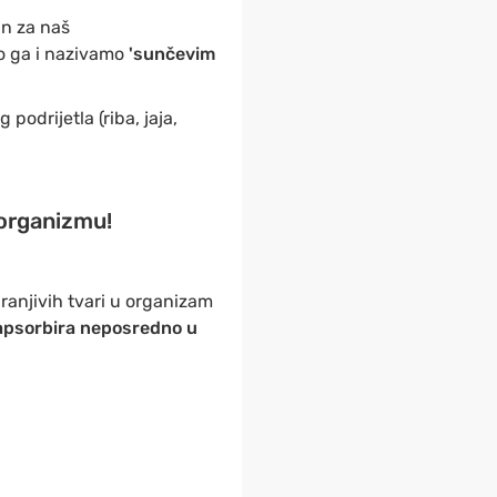
an za naš
to ga i nazivamo
'sunčevim
odrijetla (riba, jaja,
 organizmu!
hranjivih tvari u organizam
apsorbira neposredno u