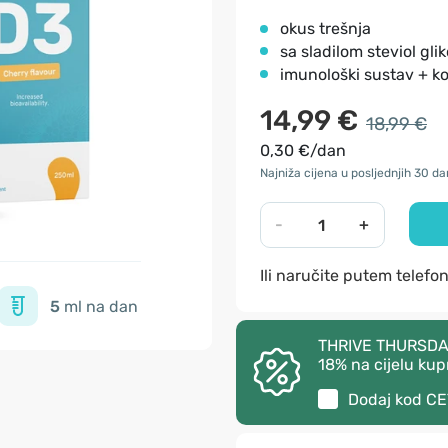
okus trešnja
sa sladilom steviol glik
imunološki sustav + ko
14,99 €
18,99 €
0,30 €/dan
Najniža cijena u posljednjih 30 da
-
+
Ili naručite putem telefo
5
ml na dan
THRIVE THURSDAY 
18% na cijelu kup
Dodaj kod
CE