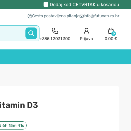
Dodaj kod
CETVRTAK
u košaricu
Često postavljena pitanja
info@futunatura.hr
0
+385 1 2031 300
Prijava
0,00 €
itamin D3
d 6h 15m 40s