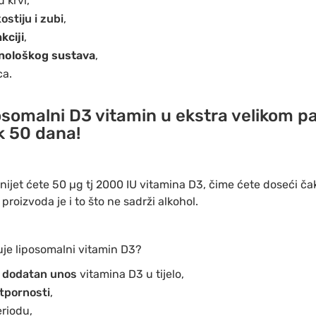
u krvi,
stiju i zubi
,
kciji
,
unološkog sustava
,
ca.
somalni D3 vitamin u ekstra velikom pa
k 50 dana!
ijet ćete 50 µg tj 2000 IU vitamina D3, čime ćete doseći 
oizvoda je i to što ne sadrži alkohol.
je liposomalni vitamin D3?
i
dodatan unos
vitamina D3 u tijelo,
tpornosti
,
riodu,