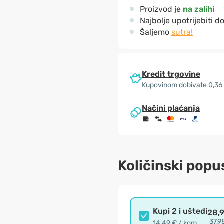
Proizvod je
na zalihi
Najbolje upotrijebiti d
Šaljemo
sutra!
Kredit trgovine
Kupovinom dobivate 0,36
Načini plaćanja
Količinski popu
Kupi 2 i uštedi
28,
37,9
14,49 € / kom