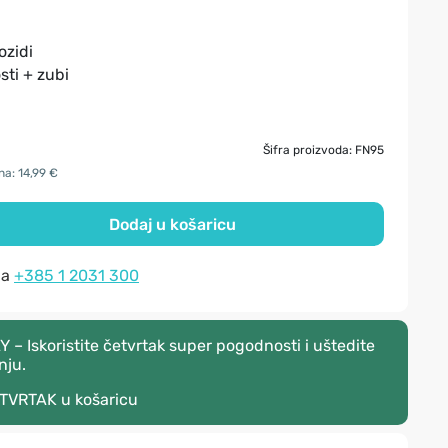
ozidi
sti + zubi
Šifra proizvoda: FN95
na: 14,99 €
Dodaj u košaricu
na
+385 1 2031 300
– Iskoristite četvrtak super pogodnosti i uštedite
nju.
TVRTAK
u košaricu