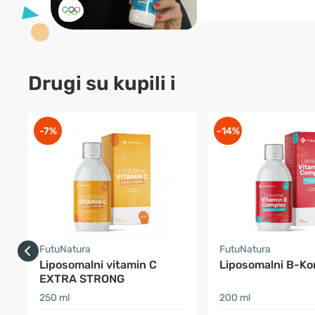
Drugi su kupili i
-7%
-14%
FutuNatura
FutuNatura
Liposomalni vitamin C
Liposomalni B-K
EXTRA STRONG
250 ml
200 ml