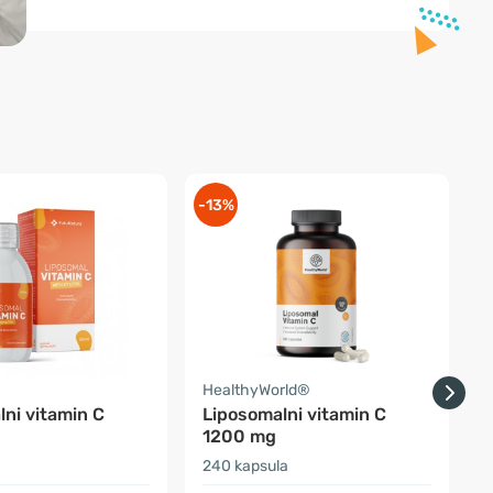
-13%
-
a
HealthyWorld®
F
ni vitamin C
Liposomalni vitamin C
1200 mg
240 kapsula
3