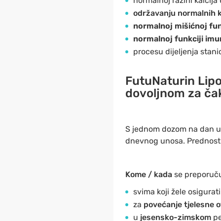
normalnoj razini kalcija 
održavanju normalnih ko
normalnoj mišićnoj fun
normalnoj funkciji im
procesu dijeljenja stani
FutuNaturin Lipo
dovoljnom za ča
S jednom dozom na dan un
dnevnog unosa. Prednost pr
Kome / kada
se preporuču
svima koji žele osigurat
za
povećanje tjelesne o
u
jesensko-zimskom
pe