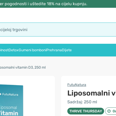
r pogodnosti i uštedite 18% na cijelu kupnju.
lnost
Detox
Gumeni bomboni
Prehrana
Dijete
osomalni vitamin D3, 250 ml
FutuNatura
Liposomalni v
Sadržaj: 250 ml
THRIVE THURSDAY
0