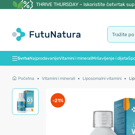
THRIVE THURSDAY – Iskoristite četvrtak supe
Svrha
Najprodavanije
Vitamini i minerali
Mršavljenje i dijeta
Spo
Početna
Vitamini i minerali
Liposomalni vitamini
Lip
-21%