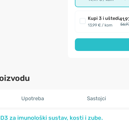
Kupi 3 i uštedi
41,9
56,9
13,99 € / kom
roizvodu
Upotreba
Sastojci
D3 za imunološki sustav, kosti i zube.