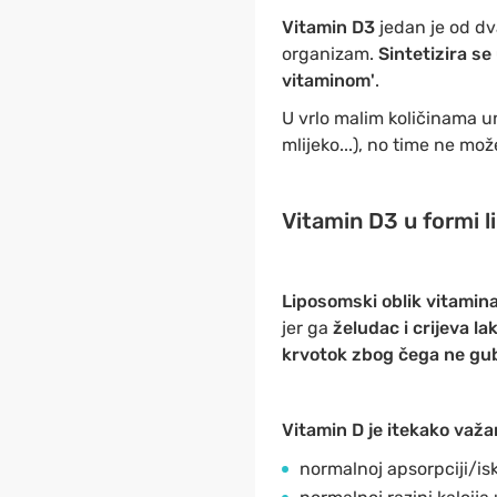
Vitamin D3
jedan je od dv
organizam.
Sintetizira se
vitaminom'
.
U vrlo malim količinama u
mlijeko...), no time ne m
Vitamin D3 u formi l
Liposomski oblik vitamin
jer ga
želudac i crijeva la
krvotok zbog čega ne gub
Vitamin D je itekako važa
normalnoj apsorpciji/isko