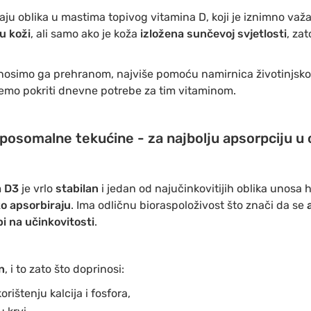
aju oblika u mastima topivog vitamina D, koji je iznimno važ
 u koži
, ali samo ako je koža
izložena sunčevoj svjetlosti
, za
nosimo ga prehranom, najviše pomoću namirnica životinjskog p
ožemo pokriti dnevne potrebe za tim vitaminom.
iposomalne tekućine - za najbolju apsorpciju u
a D3
je vrlo
stabilan
i jedan od najučinkovitijih oblika unosa 
ko apsorbiraju
. Ima odličnu bioraspoloživost što znači da se
i na učinkovitosti
.
n
, i to zato što doprinosi:
rištenju kalcija i fosfora,