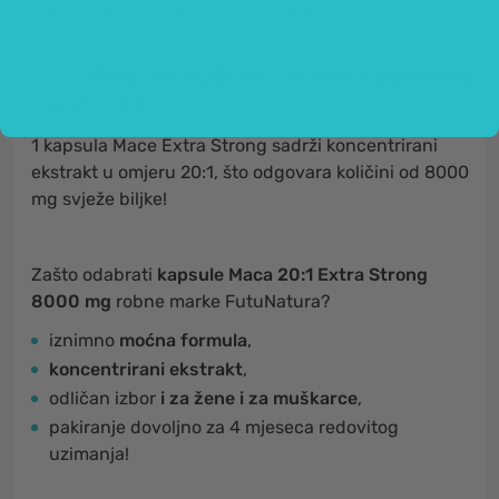
kostiju kod žena u postmenopauzi).
Svaka kapsula sadrži ekvivalent 8000 mg
svježe mace.
1 kapsula Mace Extra Strong sadrži koncentrirani
ekstrakt u omjeru 20:1, što odgovara količini od 8000
mg svježe biljke!
Zašto odabrati
kapsule Maca 20:1 Extra Strong
8000 mg
robne marke FutuNatura?
iznimno
moćna formula
,
koncentrirani ekstrakt
,
odličan izbor
i za žene i za muškarce
,
pakiranje dovoljno za 4 mjeseca redovitog
uzimanja!