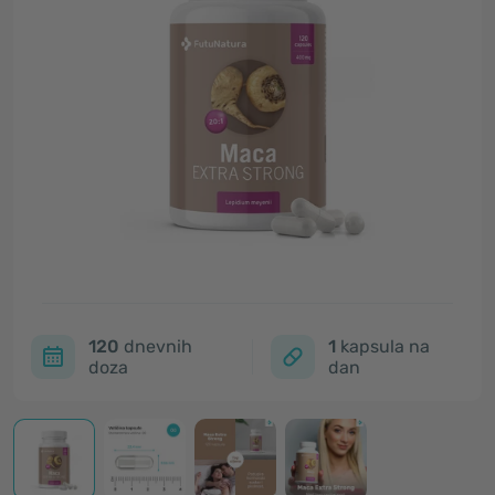
120
dnevnih
1
kapsula na
doza
dan