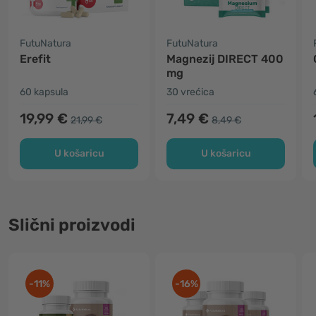
FutuNatura
FutuNatura
Erefit
Magnezij DIRECT 400
mg
60 kapsula
30 vrećica
19,99 €
7,49 €
21,99 €
8,49 €
U košaricu
U košaricu
Slični proizvodi
-11%
-16%