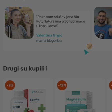
"Jako sam oduševljena što
FutuNatura ima u ponudi macu
u kapsulama!"
Valentina Grgić
mama blogerica
Drugi su kupili i
-9%
-12%