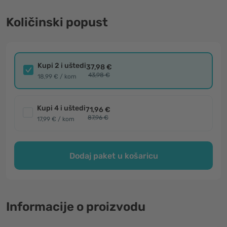
Količinski popust
Kupi 2 i uštedi
37,98 €
43,98 €
18,99 € / kom
Kupi 4 i uštedi
71,96 €
87,96 €
17,99 € / kom
Dodaj paket u košaricu
Informacije o proizvodu