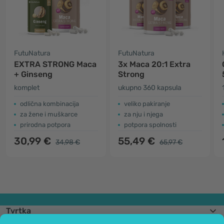
FutuNatura
FutuNatura
EXTRA STRONG Maca
3x Maca 20:1 Extra
+ Ginseng
Strong
komplet
ukupno 360 kapsula
odlična kombinacija
veliko pakiranje
za žene i muškarce
za nju i njega
prirodna potpora
potpora spolnosti
30,99 €
55,49 €
34,98 €
65,97 €
Tvrtka
Informacije