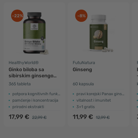
-22%
-8%
HealthyWorld®
FutuNatura
Ginko biloba sa
Ginseng
sibirskim ginsengom
6600 mg
365 tableta
60 kapsula
potpora kognitivnih funkcija
​pravi korejski Panax ginseng
pamćenje i koncentracija
vitalnost i imunitet
prirodni ekstrakti
3+1 gratis
17,99 €
11,99 €
22,99 €
12,99 €