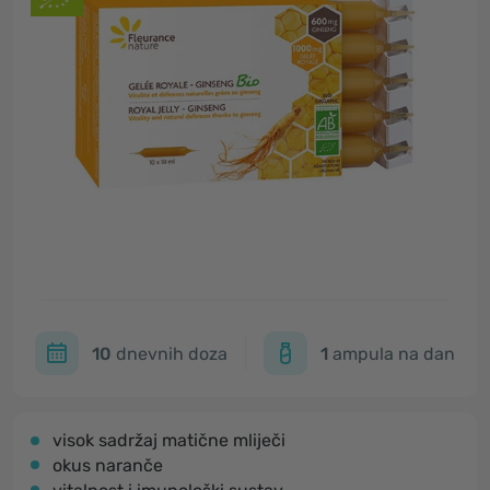
10
dnevnih doza
1
ampula na dan
visok sadržaj matične mliječi
okus naranče