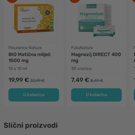
Fleurance Nature
FutuNatura
BIO Matična mliječ
Magnezij DIRECT 400
1500 mg
mg
10 x 10 ml
30 vrećica
19,99 €
7,49 €
20,99 €
8,49 €
U košaricu
U košaricu
Slični proizvodi