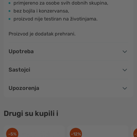
primjereno za osobe svih dobnih skupina,
bez bojila i konzervansa,
proizvod nije testiran na životinjama.
Proizvod je dodatak prehrani.
Upotreba
Sastojci
Upozorenja
Drugi su kupili i
-5%
-12%
-