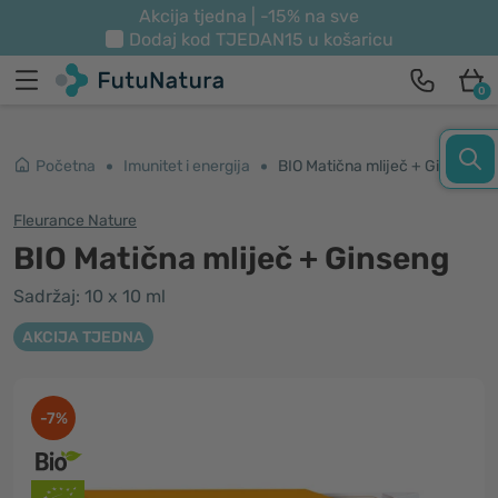
Akcija tjedna | -15% na sve
Dodaj kod
TJEDAN15
u košaricu
0
Početna
Imunitet i energija
BIO Matična mliječ + Ginseng
Fleurance Nature
BIO Matična mliječ + Ginseng
Sadržaj: 10 x 10 ml
AKCIJA TJEDNA
-7%