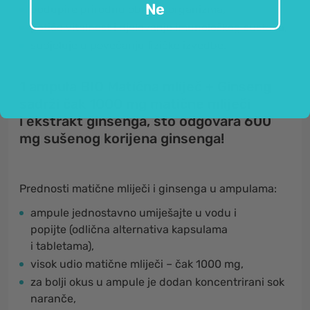
Ne
podupire prirodnu obranu organizma,
potiče vitalnost i djelovanje imunološkog sustava,
sudjeluje u povećanju fizičke izvedbe.
1 ampula BIO Matična mliječ + Ginseng
sadrži čak 1000 mg matične mliječi
i ekstrakt ginsenga, što odgovara 600
mg sušenog korijena ginsenga!
Prednosti matične mliječi i ginsenga u ampulama:
ampule jednostavno umiješajte u vodu i
popijte (odlična alternativa kapsulama
i tabletama),
visok udio matične mliječi – čak 1000 mg,
za bolji okus u ampule je dodan koncentrirani sok
naranče,