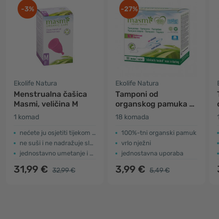
-3%
-27%
Ekolife Natura
Ekolife Natura
Menstrualna čašica
Tamponi od
Masmi, veličina M
organskog pamuka –
super
1 komad
18 komada
nećete ju osjetiti tijekom nošenja
100%-tni organski pamuk
ne suši i ne nadražuje sluznicu
vrlo nježni
jednostavno umetanje i čišćenje
jednostavna uporaba
31,99 €
3,99 €
32,99 €
5,49 €