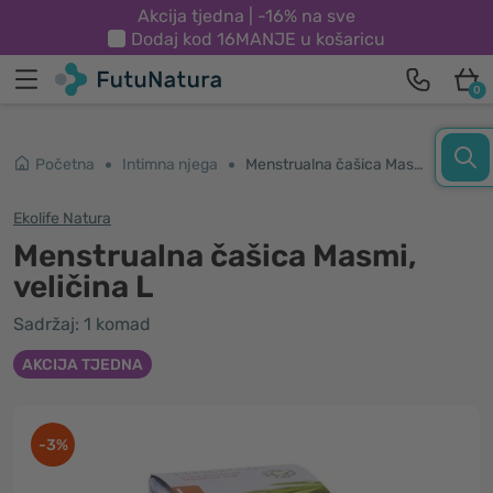
Akcija tjedna | -16% na sve
Dodaj kod
16MANJE
u košaricu
0
Početna
Intimna njega
Menstrualna čašica Masmi, veličina L
Ekolife Natura
Menstrualna čašica Masmi,
veličina L
Sadržaj: 1 komad
AKCIJA TJEDNA
-3%