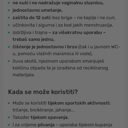
ne suši i ne nadražuje vaginalnu sluznicu,
jednostavno umetanje,
zaštita do 12 sati:
bez brige – ne kaplje i ne curi,
učinkovita i sigurna i za kod jakih menstruacija,
izdržljiva i trajna
– za višekratnu uporabu –
trebaš samo jednu,
čišćenje je jednostavno i brzo
(čak i u javnom WC-
u, pomoću vlažnih maramica ili vode),
čuva okoliš, njezinom uporabom smanjuješ
količinu otpada te je izrađena od recikliranog
materijala.
Kada se može koristiti?
Može se koristiti
tijekom sportskih aktivnosti:
trčanje, bicikliranje, jahanje...
Također
tijekom spavanja.
I za vrijeme
plivanja
– uporaba tijekom kupanja