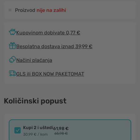
Proizvod
nije na zalihi
Kupovinom dobivate 0,77 €
Besplatna dostava iznad 39,99 €
Načini plaćanja
GLS ili BOX NOW PAKETOMAT
Količinski popust
Kupi 2 i uštedi
61,98 €
65,98 €
30,99 € / kom