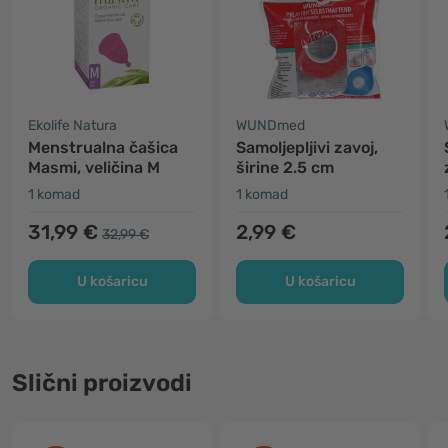
Ekolife Natura
WUNDmed
Menstrualna čašica
Samoljepljivi zavoj,
Masmi, veličina M
širine 2.5 cm
1 komad
1 komad
31,99 €
2,99 €
32,99 €
U košaricu
U košaricu
Slični proizvodi