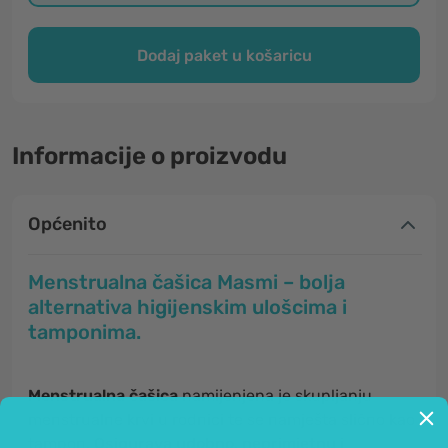
Dodaj paket u košaricu
Informacije o proizvodu
Općenito
Menstrualna čašica Masmi – bolja
alternativa higijenskim ulošcima i
tamponima.
Menstrualna čašica
namijenjena je skupljanju
menstrualne krvi u rodnici te se namješta slično kao
tampon.
Osigurava udobno, neprimjetnu i