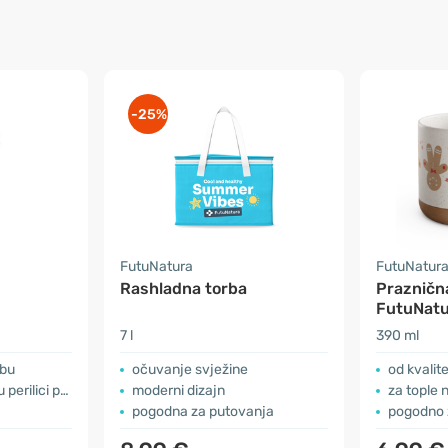
-25%
FutuNatura
FutuNatur
Rashladna torba
Praznična
FutuNatu
7 l
390 ml
ebu
očuvanje svježine
od kvalit
ilici posuđa
moderni dizajn
za tople 
pogodna za putovanja
pogodno 