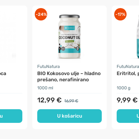
-24%
-17%
FutuNatura
FutuNatur
oca
BIO Kokosovo ulje – hladno
Eritritol,
prešano, nerafinirano
1000 ml
1000 g
12,99 €
9,99 €
16,99 €
cu
U košaricu
U