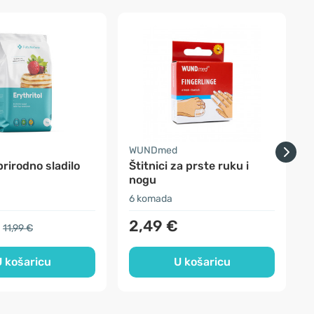
-
a
WUNDmed
F
 prirodno sladilo
Štitnici za prste ruku i
nogu
6 komada
3
2,49 €
11,99 €
 košaricu
U košaricu