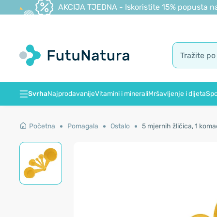
AKCIJA TJEDNA - Iskoristite 15% popusta na
Svrha
Najprodavanije
Vitamini i minerali
Mršavljenje i dijeta
Spo
Početna
Pomagala
Ostalo
5 mjernih žličica, 1 koma