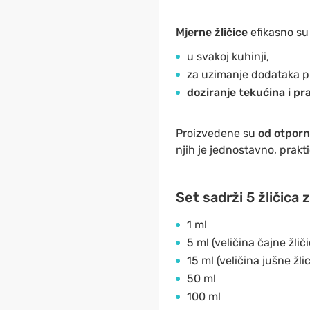
Mjerne žličice
efikasno s
u svakoj kuhinji,
za uzimanje dodataka p
doziranje tekućina i pr
Proizvedene su
od otporn
njih je jednostavno, prakti
Set sadrži 5 žličica 
1 ml
5 ml (veličina čajne žliči
15 ml (veličina jušne žlic
50 ml
100 ml