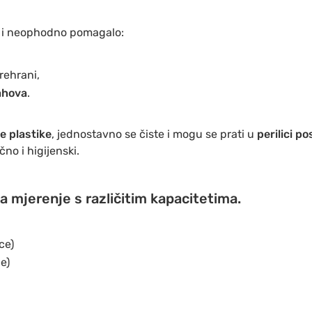
u i neophodno pomagalo:
rehrani,
ahova
.
e plastike
, jednostavno se čiste i mogu se prati u
perilici p
čno i higijenski.
za mjerenje s različitim kapacitetima.
ce)
e)