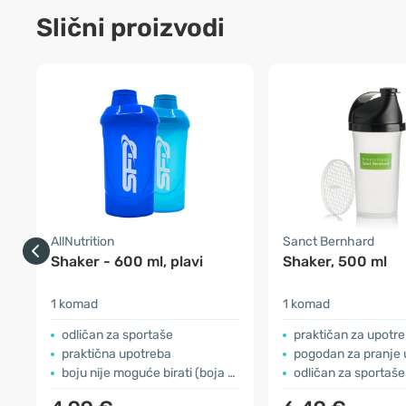
Slični proizvodi
AllNutrition
Sanct Bernhard
Shaker - 600 ml, plavi
Shaker, 500 ml
1 komad
1 komad
odličan za sportaše
praktičan za upotr
praktična upotreba
pogodan za pranje u per
boju nije moguće birati (boja na fotografiji je simbolična)
odličan za sportaše