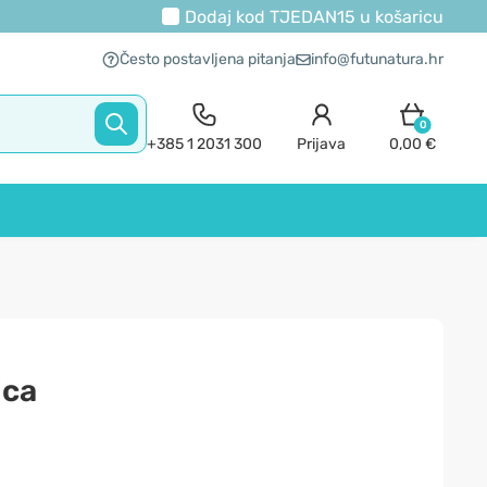
Dodaj kod
TJEDAN15
u košaricu
Često postavljena pitanja
info@futunatura.hr
0
+385 1 2031 300
Prijava
0,00 €
ica