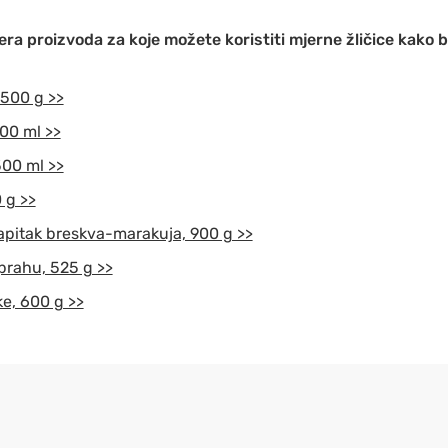
ra proizvoda za koje možete koristiti mjerne žličice kako bi
 500 g >>
500 ml >>
500 ml >>
 g >>
napitak breskva-marakuja, 900 g >>
 prahu, 525 g >>
ke, 600 g >>