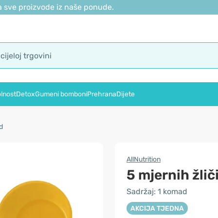
 sve proizvode iz naše ponude.
lnost
Detox
Gumeni bomboni
Prehrana
Dijete
d
AllNutrition
5 mjernih žlič
Sadržaj: 1 komad
AKCIJA TJEDNA