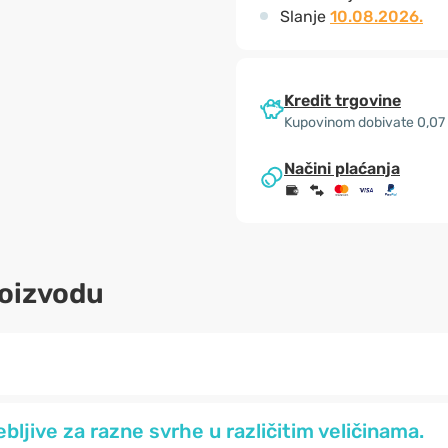
Slanje
10.08.2026.
Kredit trgovine
Kupovinom dobivate 0,07
Načini plaćanja
roizvodu
bljive za razne svrhe u različitim veličinama.