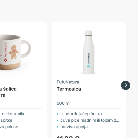
a
FutuNatura
F
 šalica
Termosica
ra
500 ml
1
etne keramike
iz nehrđajućeg čelika
napitke
čuva piće hladnim ili toplim do 12 sati
za poklon
održiva opcija