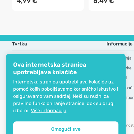
4,99 €
6,49 €
Tvrtka
Informacije
EKO certifikat
Česta pitanja
Ova internetska stranica
Kontaktirajte nas
Robne marke
upotrebljava kolačiće
O nama
GDPR Alati
Internetska stranica upotrebljava kolačiće uz
Dostava i nači
pomoć kojih poboljšavamo korisničko iskustvo i
osiguravamo vam sadržaj. Neki su nužni za
Opći uvjeti po
pravilno funkcioniranje stranice, dok su drugi
izborni.
Više informacija
Mogućnost 
Omogući sve
Copyright © 2012 - 2026   |   Be Healthy Group d.o.o.