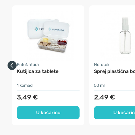
FutuNatura
Nordtek
Kutijica za tablete
Sprej plastična b
1 komad
50 ml
3,49 €
2,49 €
U košaricu
U košari