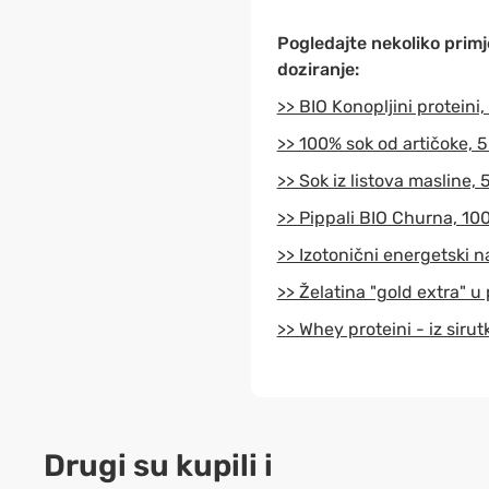
Pogledajte nekoliko primje
doziranje:
>> BIO Konopljini proteini,
>> 100% sok od artičoke, 
>> Sok iz listova masline, 
>> Pippali BIO Churna, 100
>> Izotonični energetski 
>> Želatina "gold extra" u
>> Whey proteini - iz sirut
Drugi su kupili i