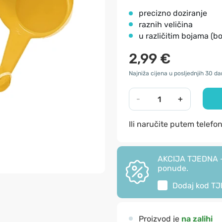
precizno doziranje
raznih veličina
u različitim bojama (bo
2,99 €
Najniža cijena u posljednjih 30 da
-
+
Ili naručite putem telefo
AKCIJA TJEDNA - 
ponude.
Dodaj kod
TJ
Proizvod je
na zalihi