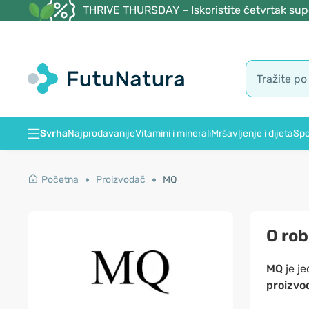
THRIVE THURSDAY – Iskoristite četvrtak supe
Svrha
Najprodavanije
Vitamini i minerali
Mršavljenje i dijeta
Spo
Početna
Proizvođač
MQ
O rob
MQ
je j
proizvo