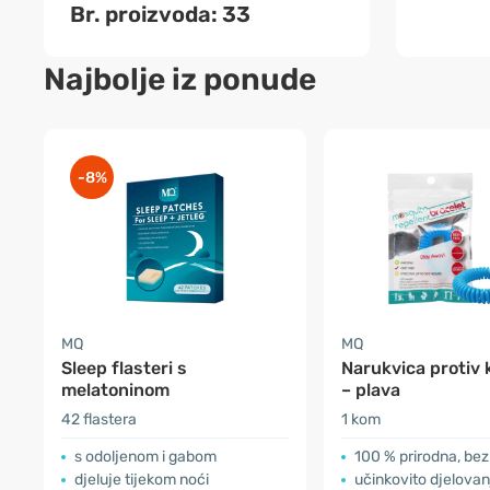
Br. proizvoda: 33
Najbolje iz ponude
-8%
MQ
MQ
Sleep flasteri s
Narukvica protiv
melatoninom
– plava
42 flastera
1 kom
s odoljenom i gabom
100 % prirodna, be
djeluje tijekom noći
učinkovito djelovanje