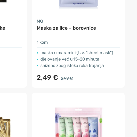
MQ
ake
Maska za lice – borovnice
1 kom
maska u maramici (tzv. "sheet mask")
djelovanje već u 15–20 minuta
sniženo zbog isteka roka trajanja
2,49 €
2,99 €