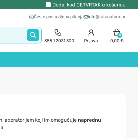
Dodaj kod
CETVRTAK
u košaricu
Često postavljena pitanja
info@futunatura.hr
0
+385 1 2031 300
Prijava
0,00 €
m laboratorijem koji im omogućuje
naprednu
ga.