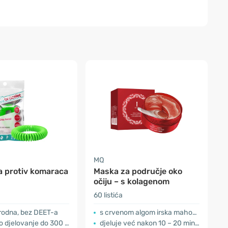
MQ
a protiv komaraca
Maska za područje oko
očiju – s kolagenom
60 listića
irodna, bez DEET-a
s crvenom algom irska mahovina
 djelovanje do 300 sati
djeluje već nakon 10 – 20 minuta