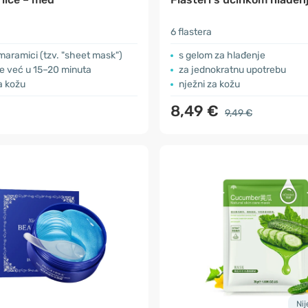
6 flastera
aramici (tzv. "sheet mask")
s gelom za hlađenje
e već u 15–20 minuta
za jednokratnu upotrebu
ra kožu
nježni za kožu
8,49 €
9,49 €
Ni