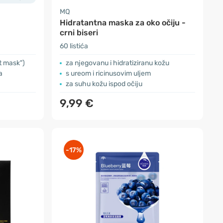
MQ
Hidratantna maska za oko očiju -
crni biseri
60 listića
t mask")
za njegovanu i hidratiziranu kožu
a
s ureom i ricinusovim uljem
za suhu kožu ispod očiju
9,99 €
-17%