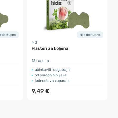
je dostupno
Nije dostupno
MQ
Flasteri za koljena
12 flastera
učinkoviti i dugotrajni
od prirodnih biljaka
jednostavna uporaba
9,49 €