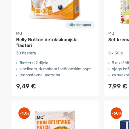
Nije dostupno
MQ
MQ
Belly Button detoksikacijski
Set krem
flasteri
30 flastera
5 x 30 g
flaster u 2 dijela
5 različit
s pelinom, đumbirom i sečuanskim paprom
njega kož
jednostavna upotreba
za svako
9,49 €
7,99 €
-10%
-60%