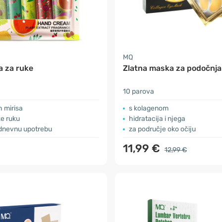
MQ
a za ruke
Zlatna maska za podočnj
10 parova
ih mirisa
s kolagenom
e ruku
hidratacija i njega
dnevnu upotrebu
za područje oko očiju
11,99 €
12,99 €