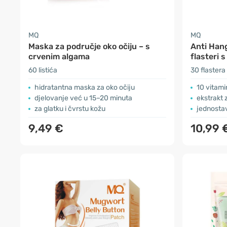
MQ
MQ
Maska za područje oko očiju – s
Anti Hang
crvenim algama
flasteri 
60 listića
30 flastera
hidratantna maska za oko očiju
10 vitami
djelovanje već u 15–20 minuta
ekstrakt 
za glatku i čvrstu kožu
jednosta
9,49 €
10,99 