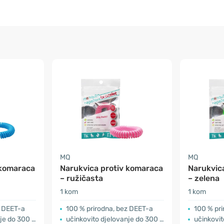
MQ
MQ
 komaraca
Narukvica protiv komaraca
Narukvic
– ružičasta
– zelena
1 kom
1 kom
z DEET-a
100 % prirodna, bez DEET-a
100 % pr
 do 300 sati
učinkovito djelovanje do 300 sati
učinkovito