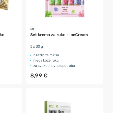
MQ
ake
Set krema za ruke - IceCream
5 x 30 g
3 različita mirisa
njega kože ruku
za svakodnevnu upotrebu
8,99 €