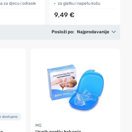
a za djecu i odrasle
za glatku i napetu kožu
9,49 €
Posloži po:
Najprodavanije
je dostupno
MQ
ja
Usnik protiv hrkanja