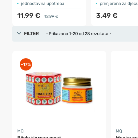
jednostavna upotreba
primjerena za djecu
11,99 €
3,49 €
12,99 €
FILTER
• Prikazano 1-20 od 28 rezultata •
-17%
MQ
MQ
Bijela tigrova mast
Maska za 