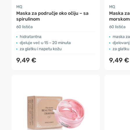
MQ
MQ
Maska za područje oko očiju – sa
Maska za 
spirulinom
morskom
60 listića
60 listića
hidratantna
maska za 
djeluje već u 15 – 20 minuta
djelovanj
za glatku i napetu kožu
za glatku
9,49 €
9,49 €