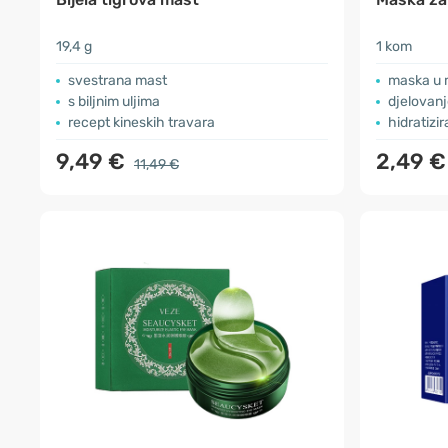
19,4 g
1 kom
svestrana mast
maska u m
s biljnim uljima
djelovanj
recept kineskih travara
hidratizi
9,49 €
2,49 €
11,49 €