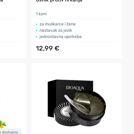
1 kom
za muškarce i žene
nastavak za jezik
jednostavna upotreba
12,99 €
je dostupno