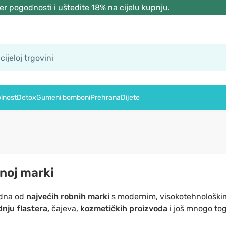
r pogodnosti i uštedite 18% na cijelu kupnju.
lnost
Detox
Gumeni bomboni
Prehrana
Dijete
noj marki
edna od
najvećih robnih marki
s modernim, visokotehnološki
dnju flastera,
čajeva,
kozmetičkih proizvoda
i još mnogo to