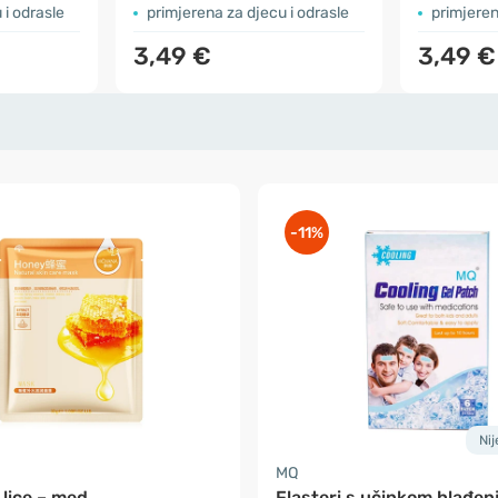
 i odrasle
primjerena za djecu i odrasle
primjeren
3,49 €
3,49 €
-11%
Ni
MQ
lice – med
Flasteri s učinkom hlađen