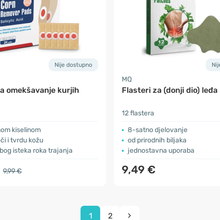
Nije dostupno
Ni
MQ
za omekšavanje kurjih
Flasteri za (donji dio) leđa
12 flastera
lnom kiselinom
8-satno djelovanje
či i tvrdu kožu
od prirodnih biljaka
bog isteka roka trajanja
jednostavna uporaba
€
9,49 €
9,99 €
1
2