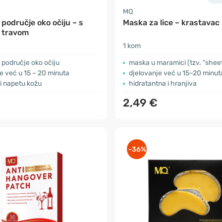
MQ
područje oko očiju – s
Maska za lice – krastavac
 travom
1 kom
područje oko očiju
maska u maramici (tzv. "shee
e već u 15 – 20 minuta
djelovanje već u 15–20 minut
 i napetu kožu
hidratantna i hranjiva
2,49 €
-36%