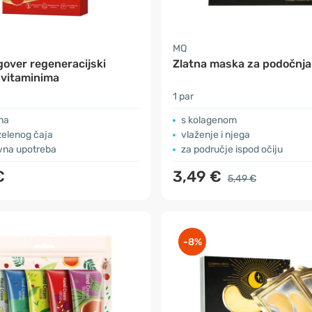
MQ
over regeneracijski
Zlatna maska za podočnj
s vitaminima
1 par
na
s kolagenom
zelenog čaja
vlaženje i njega
vna upotreba
za područje ispod očiju
€
3,49 €
5,49 €
-8%