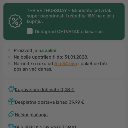
THRIVE THURSDAY – Iskoristite četvrtak
super pogodnosti i uštedite 18% na cijelu
kupnju.
Dodaj kod
CETVRTAK
u košaricu
Proizvod je
na zalihi
Najbolje upotrijebiti do:
31.01.2028.
Naručite u roku od
5 h 54 min
i paket će biti
poslan već danas.
Kupovinom dobivate 0,48 €
Besplatna dostava iznad 39,99 €
Načini plaćanja
GLS ili BOX NOW PAKETOMAT