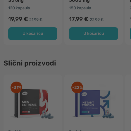
Strong
5000 mg
120 kapsula
180 kapsula
19,99 €
17,99 €
21,99 €
22,99 €
U košaricu
U košaricu
Slični proizvodi
-31%
-22%