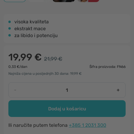
visoka kvaliteta
ekstrakt mace
za libido i potenciju
19,99 €
21,99 €
0,33 €/dan
Šifra proizvoda: FN66
Najniža cijena u posljednjih 30 dana: 19,99 €
-
+
Dodaj u košaricu
Ili naručite putem telefona
+385 1 2031 300