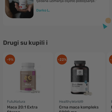
tjedana uzimanja osjetio poboljšanje."
Darko L.
Drugi su kupili i
-9%
-22%
-
FutuNatura
HealthyWorld®
Maca 20:1 Extra
Crna maca kompleks