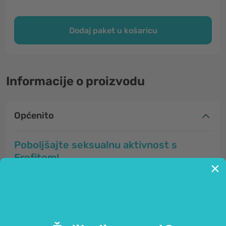
Dodaj paket u košaricu
Informacije o proizvodu
Općenito
Poboljšajte seksualnu aktivnost s
Erefitom!
Slaba erekcija
Nedostatak spolne želje?
Problemi s libidom?
Želite povećati spolnu moć?