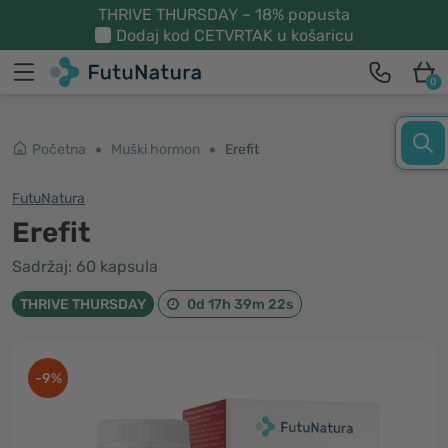
THRIVE THURSDAY – 18% popusta
Dodaj kod
CETVRTAK
u košaricu
0
Početna
Muški hormon
Erefit
FutuNatura
Erefit
Sadržaj: 60 kapsula
THRIVE THURSDAY
0d 17h 39m 21s
-9%