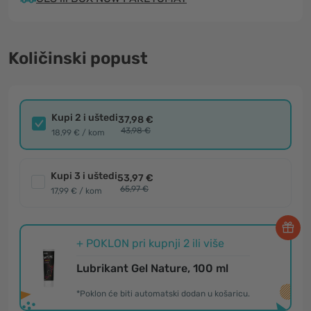
Količinski popust
Kupi 2 i uštedi
37,98 €
43,98 €
18,99 € / kom
Kupi 3 i uštedi
53,97 €
65,97 €
17,99 € / kom
+ POKLON pri kupnji 2 ili više
Lubrikant Gel Nature, 100 ml
*Poklon će biti automatski dodan u košaricu.