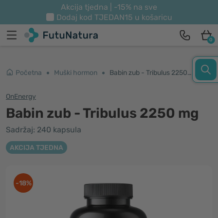
Akcija tjedna | -15% na sve
Dodaj kod
TJEDAN15
u košaricu
0
Početna
Muški hormon
Babin zub - Tribulus 2250 mg
OnEnergy
Babin zub - Tribulus 2250 mg
Sadržaj: 240 kapsula
AKCIJA TJEDNA
-18%