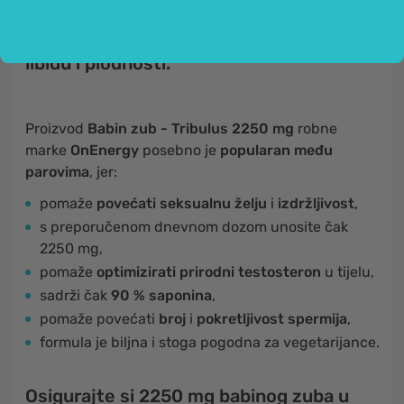
Super biljna formula za prirodnu potporu
libidu i plodnosti.
Proizvod
Babin zub - Tribulus 2250 mg
robne
marke
OnEnergy
posebno je
popularan među
parovima
, jer:
pomaže
povećati seksualnu želju
i
izdržljivost
,
s preporučenom dnevnom dozom unosite čak
2250 mg,
pomaže
optimizirati prirodni testosteron
u tijelu,
sadrži čak
90 % saponina
,
pomaže povećati
broj
i
pokretljivost
spermija
,
formula je biljna i stoga pogodna za vegetarijance.
Osigurajte si 2250 mg babinog zuba u