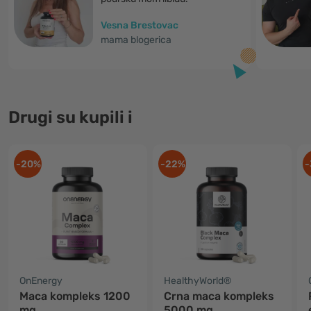
Vesna Brestovac
mama blogerica
Drugi su kupili i
-20%
-22%
-
OnEnergy
HealthyWorld®
Maca kompleks 1200
Crna maca kompleks
mg
5000 mg