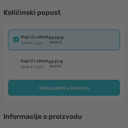
Količinski popust
Kupi 2 i uštedi
43,98 €
55,98 €
21,99 € / kom
Kupi 3 i uštedi
62,97 €
83,97 €
20,99 € / kom
Dodaj paket u košaricu
Informacije o proizvodu