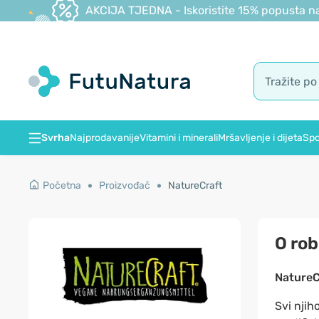
AKCIJA TJEDNA - Iskoristite 15% popusta na
Svrha
Najprodavanije
Vitamini i minerali
Mršavljenje i dijeta
Spo
Početna
Proizvođač
NatureCraft
O rob
NatureC
Svi njih