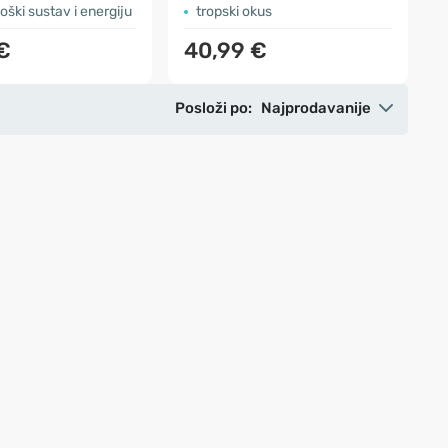
oški sustav i energiju
tropski okus
€
40,99 €
Posloži po:
Najprodavanije