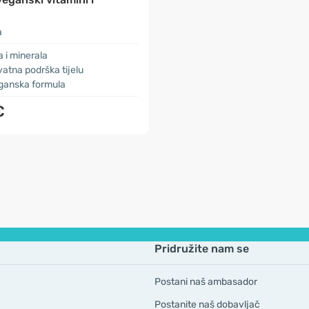
a
a i minerala
atna podrška tijelu
ganska formula
€
Pridružite nam se
Postani naš ambasador
Postanite naš dobavljač