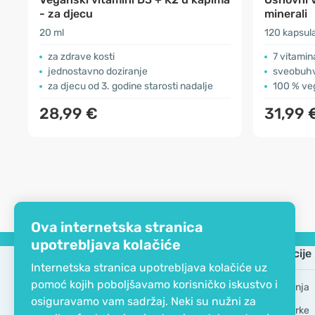
- za djecu
minerali
20 ml
120 kapsul
za zdrave kosti
7 vitamin
jednostavno doziranje
sveobuhv
za djecu od 3. godine starosti nadalje
100 % ve
28,99 €
31,99 
Ova internetska stranica
upotrebljava kolačiće
Tvrtka
Informacije
Internetska stranica upotrebljava kolačiće uz
pomoć kojih poboljšavamo korisničko iskustvo i
EKO certifikat
Česta pitanja
osiguravamo vam sadržaj. Neki su nužni za
Kontaktirajte nas
Robne marke