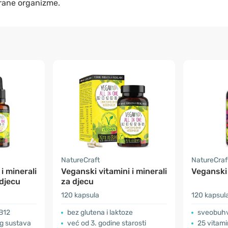
irane organizme.
NatureCraft
NatureCraf
i minerali
Veganski vitamini i minerali
Veganski 
 djecu
za djecu
120 kapsula
120 kapsul
 B12
bez glutena i laktoze
sveobuhva
g sustava
već od 3. godine starosti
25 vitami