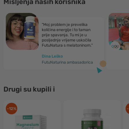
Mišljenja naših korisnika
"Moj problem je prevelika
količina energije i to taman
prije spavanja. Tu mi je u
posljednje vrijeme uskočila
FutuNatura s melatoninom."
Dina Leško
FutuNaturina ambasadorica
Drugi su kupili i
-12%
-