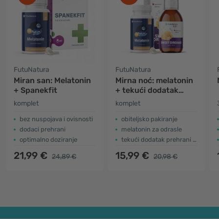
FutuNatura
FutuNatura
Miran san: Melatonin
Mirna noć: melatonin
+ Spanekfit
+ tekući dodatak
prehrani za djecu
komplet
komplet
bez nuspojava i ovisnosti
obiteljsko pakiranje
dodaci prehrani
melatonin za odrasle
optimalno doziranje
tekući dodatak prehrani za djecu
21,99 €
15,99 €
24,89 €
20,98 €