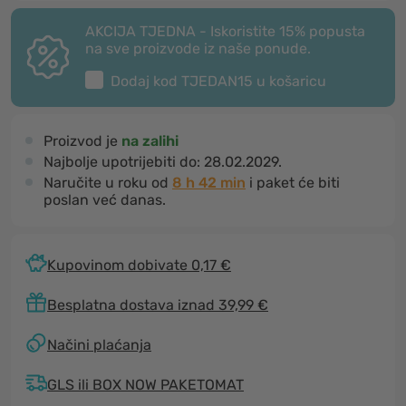
AKCIJA TJEDNA - Iskoristite 15% popusta
na sve proizvode iz naše ponude.
Dodaj kod
TJEDAN15
u košaricu
Proizvod je
na zalihi
Najbolje upotrijebiti do:
28.02.2029.
Naručite u roku od
8 h 42 min
i paket će biti
poslan već danas.
Kupovinom dobivate 0,17 €
Besplatna dostava iznad 39,99 €
Načini plaćanja
GLS ili BOX NOW PAKETOMAT