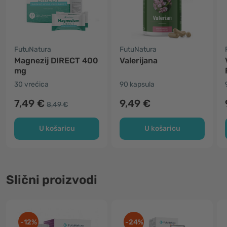
FutuNatura
FutuNatura
Magnezij DIRECT 400
Valerijana
mg
30 vrećica
90 kapsula
7,49 €
9,49 €
8,49 €
U košaricu
U košaricu
Slični proizvodi
-12%
-24%