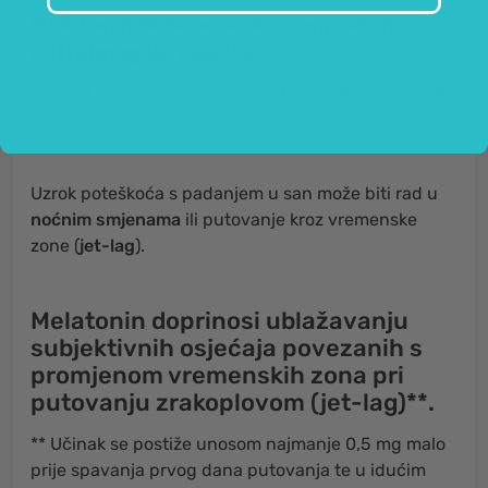
Melatonin doprinosi skraćenju vremena
potrebnog da zaspite*.
*Učinak se postiže uzimanjem 1 mg melatonina malo
prije spavanja.
Uzrok poteškoća s padanjem u san može biti rad u
noćnim smjenama
ili putovanje kroz vremenske
zone (
jet-lag
).
Melatonin doprinosi ublažavanju
subjektivnih osjećaja povezanih s
promjenom vremenskih zona pri
putovanju zrakoplovom (jet-lag)**.
** Učinak se postiže unosom najmanje 0,5 mg malo
prije spavanja prvog dana putovanja te u idućim