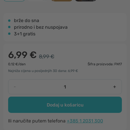
brže do sna
prirodno i bez nuspojava
3+1 gratis
6,99 €
8,99 €
0,12 €/dan
Šifra proizvoda: FN17
Najniža cijena u posljednjih 30 dana: 6,99 €
-
+
Dodaj u košaricu
Ili naručite putem telefona
+385 1 2031 300