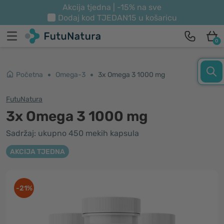
Akcija tjedna | -15% na sve
Dodaj kod
TJEDAN15
u košaricu
0
Početna
Omega-3
3x Omega 3 1000 mg
FutuNatura
3x Omega 3 1000 mg
Sadržaj: ukupno 450 mekih kapsula
AKCIJA TJEDNA
-21%