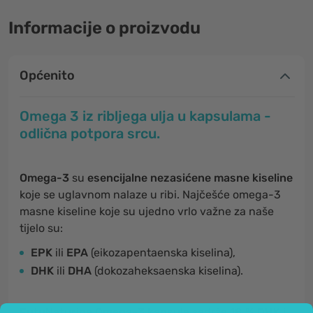
Informacije o proizvodu
Općenito
Omega 3 iz ribljega ulja u kapsulama -
odlična potpora srcu.
Omega-3
su
esencijalne nezasićene masne kiseline
koje se uglavnom nalaze u ribi. Najčešće omega-3
masne kiseline koje su ujedno vrlo važne za naše
tijelo su:
EPK
ili
EPA
(eikozapentaenska kiselina),
DHK
ili
DHA
(dokozaheksaenska kiselina).
FutuNaturine Omega-3 kapsule
sadrže
18 % DHK i