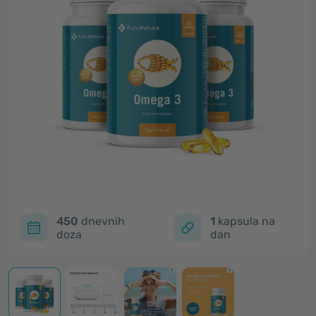
450
dnevnih
1
kapsula na
doza
dan