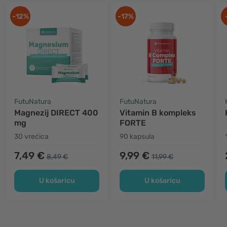
-12%
-17%
FutuNatura
FutuNatura
Magnezij DIRECT 400
Vitamin B kompleks
mg
FORTE
30 vrećica
90 kapsula
7,49 €
9,99 €
8,49 €
11,99 €
U košaricu
U košaricu