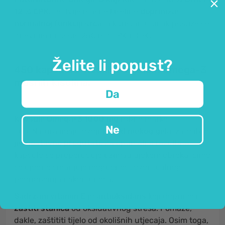
12 % EPK
.
Te dvije masne kiseline
doprinose
normalnoj funkciji srca
, a koristan učinak postiže se
dnevnim unosom 250 mg EPK i DHK.
Želite li popust?
450 kapsula s visokim udjelom omega-3
masnih kiselina.
Da
Kapsule Omega-3 1000 mg
robne marke
Ne
FutuNatura imaju ovojnicu
od mekog gela
,
zato ih je
jednostavno progutati
. Za optimalne rezultate
kapsule se preporučuje uzimati tijekom obroka, čime
se ujedno smanjuje mogućnost eventualnog
podrigivanja nakon unosa.
Sadržani vitamin E
je
antioksidans
koji doprinosi
zaštiti stanica
od oksidativnog stresa. Pomaže,
dakle, zaštititi tijelo od okolišnih utjecaja. Osim toga,