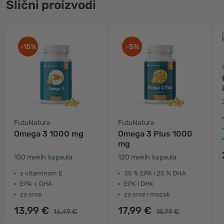
Slični proizvodi
-15%
-5%
FutuNatura
FutuNatura
Omega 3 1000 mg
Omega 3 Plus 1000
mg
150 mekih kapsula
120 mekih kapsula
s vitaminom E
35 % EPA i 25 % DHA
EPA + DHA
EPK i DHK
za srce
za srce i mozak
13,99 €
17,99 €
16,49 €
18,99 €