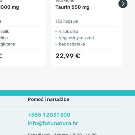
d
Vita World
H
 1000 mg
Taurin 850 mg
a
130 kapsula
u
oblik
visok udio
lina
veganski proizvod
 glutena
bez dodataka
€
22,99 €
Pomoć i narudžbe
+385 1 2031 300
info@futunatura.hr