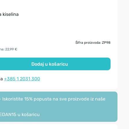
 kiselina
Šifra proizvoda: ZP98
na: 22,99 €
Dodaj u košaricu
na
+385 1 2031 300
Iskoristite 15% popusta na sve proizvode iz naše
EDAN15
u košaricu