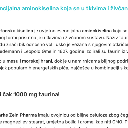
ncijalna aminokiselina koja se u tkivima i živča
fonska kiselina
je uvjetno esencijalna
aminokiselina
koja se
noj formi prisutna je u tkivima i živčanom sustavu. Naziv taur
vodu znači bik odnosno vol i usko je vezana s njegovim otkrić
edemann i Leopold Gmelin 1827. godine izolirali su taurin iz 
mo
u mesu i morskoj hrani
, dok je u namirnicama biljnog podrij
tojak popularnih energetskih pića, najčešće u kombinaciji s 
i čak 1000 mg taurina!
arke Zein Pharma
imaju ovojnicu od biljne celuloze zbog če
rže magnezijev stearat, umjetna bojila i arome, kao niti GMO