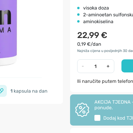
visoka doza
2-aminoetan sulfonska
aminokiselina
22,99 €
0,19 €/dan
Najniža cijena u posljednjih 30 da
-
+
Ili naručite putem telefo
1
kapsula na dan
AKCIJA TJEDNA - 
ponude.
Dodaj kod
TJ