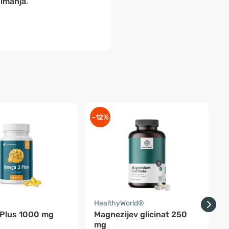
zimanja
.
-12%
-
a
HealthyWorld®
H
Plus 1000 mg
Magnezijev glicinat 250
mg