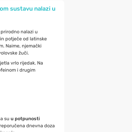
nom sustavu nalazi u
 prirodno nalazi u
in potječe od latinske
em. Naime, njemački
volovske žuči.
etla vrlo rijedak. Na
kofeinom i drugim
ga su
u potpunosti
. Preporučena dnevna doza