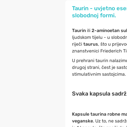
Taurin - uvjetno ese
slobodnoj formi.
Taurin
ili
2-aminoetan sul
ljudskom tijelu - u slobod
riječi
taurus
, što u prije
znanstvenici Friederich Ti
U prehrani taurin nalazi
drugoj strani, čest je sas
stimulativnim sastojcima.
Svaka kapsula sadrž
Kapsule taurina robne m
veganske
. Uz to, ne sad