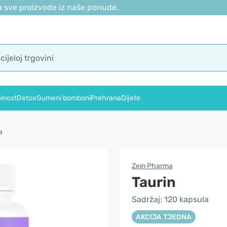
 sve proizvode iz naše ponude.
lnost
Detox
Gumeni bomboni
Prehrana
Dijete
a
Zein Pharma
Taurin
Sadržaj: 120 kapsula
AKCIJA TJEDNA