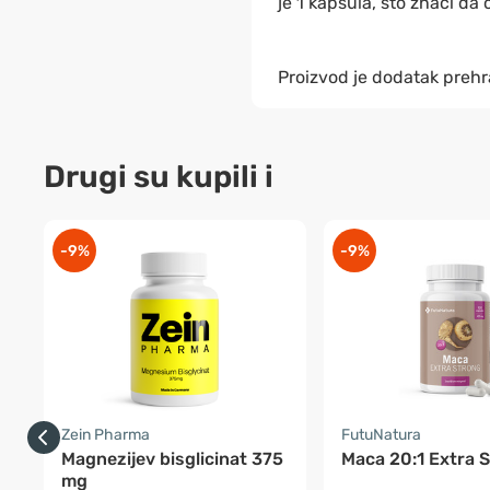
je 1 kapsula, što znači da
Proizvod je dodatak prehr
Drugi su kupili i
-9%
-9%
Zein Pharma
FutuNatura
Magnezijev bisglicinat 375
Maca 20:1 Extra 
mg