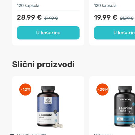
120 kapsula
120 kapsula
28,99 €
19,99 €
31,99 €
21,99 €
U košaricu
U košari
Slični proizvodi
-12%
-29%