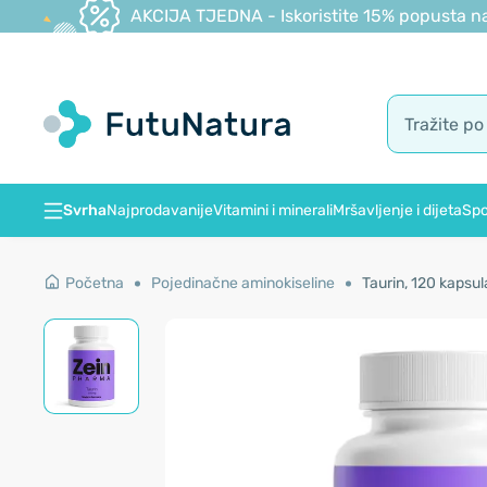
AKCIJA TJEDNA - Iskoristite 15% popusta na
Svrha
Najprodavanije
Vitamini i minerali
Mršavljenje i dijeta
Spo
Početna
Pojedinačne aminokiseline
Taurin, 120 kapsul