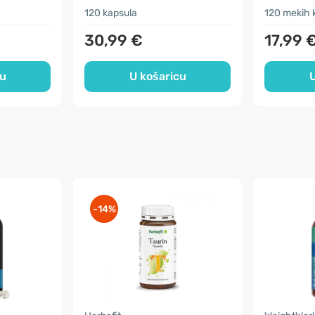
120 kapsula
120 mekih 
30,99 €
17,99 
cu
U košaricu
U
-14%