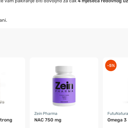
 će vam pakiranje biti dovoljno za čak
4 mjeseca redovnog u
ani.
-5%
Zein Pharma
FutuNatur
Strong
NAC 750 mg
Omega 3 