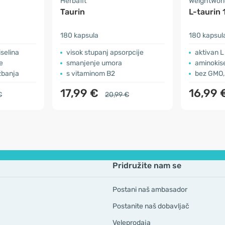
Herbafit
WeightWorl
Taurin
L-taurin
180 kapsula
180 kapsul
selina
visok stupanj apsorpcije
aktivan L 
e
smanjenje umora
aminokise
ežbanja
s vitaminom B2
bez GMO,
17,99 €
16,99 
€
20,99 €
Pridružite nam se
Postani naš ambasador
Postanite naš dobavljač
Veleprodaja