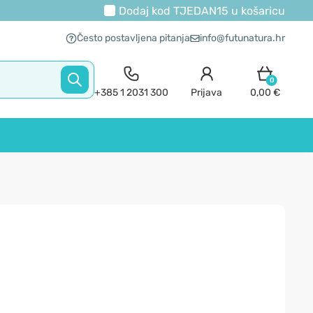
Dodaj kod
TJEDAN15
u košaricu
Često postavljena pitanja
info@futunatura.hr
0
+385 1 2031 300
Prijava
0,00 €