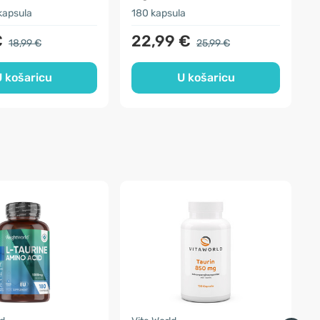
kapsula
180 kapsula
1
€
22,99 €
18,99 €
25,99 €
 košaricu
U košaricu