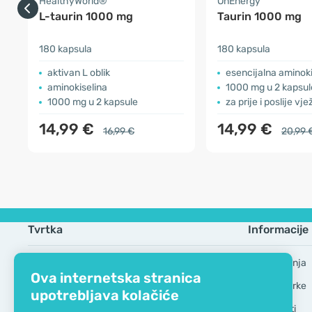
HealthyWorld®
OnEnergy
L-taurin 1000 mg
Taurin 1000 mg
180 kapsula
180 kapsula
aktivan L oblik
esencijalna aminoki
aminokiselina
1000 mg u 2 kapsul
1000 mg u 2 kapsule
za prije i poslije vj
14,99 €
14,99 €
16,99 €
20,99 
Tvrtka
Informacije
EKO certifikat
Česta pitanja
Ova internetska stranica
Kontaktirajte nas
Robne marke
upotrebljava kolačiće
O nama
GDPR Alati