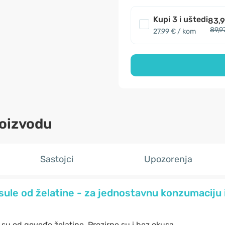
Kupi 3 i uštedi
83,9
89,9
27,99 € / kom
roizvodu
Sastojci
Upozorenja
ule od želatine - za jednostavnu konzumaciju i
su od goveđe želatine. Prozirne su i bez okusa.