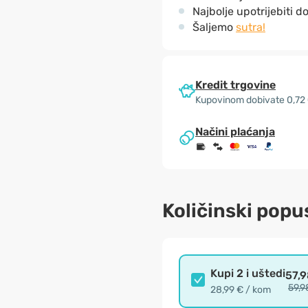
Najbolje upotrijebiti d
Šaljemo
sutra!
Kredit trgovine
Kupovinom dobivate 0,72
Načini plaćanja
Količinski popu
Kupi 2 i uštedi
57,
59,9
28,99 € / kom