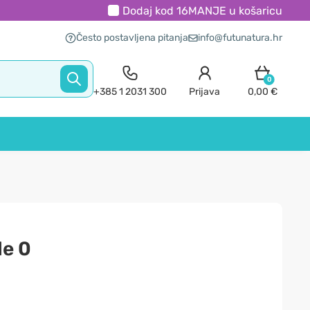
Dodaj kod
16MANJE
u košaricu
Često postavljena pitanja
info@futunatura.hr
0
+385 1 2031 300
Prijava
0,00 €
le 0