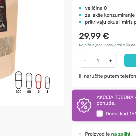
veličina 0
za lakše konzumiranje
prikrivaju okus i miris
29,99 €
Najniža cijena u posljednjih 30 da
-
+
Ili naručite putem telefo
AKCIJA TJEDNA - 
ponude.
Dodaj kod
16
Proizvod je
na zalihi