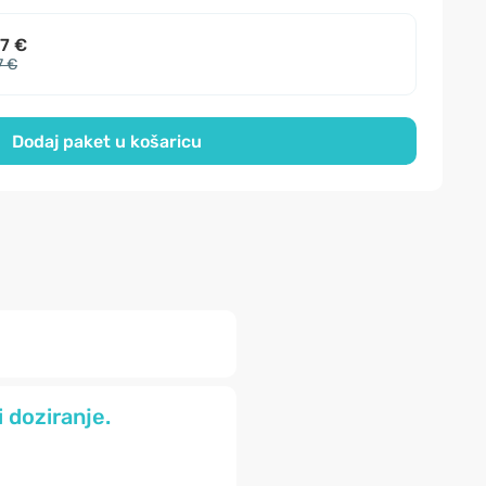
7 €
7 €
Dodaj paket u košaricu
 doziranje.