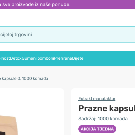
 sve proizvode iz naše ponude.
lnost
Detox
Gumeni bomboni
Prehrana
Dijete
 kapsule 0, 1000 komada
Extrakt manufaktur
Prazne kapsu
Sadržaj: 1000 komada
AKCIJA TJEDNA