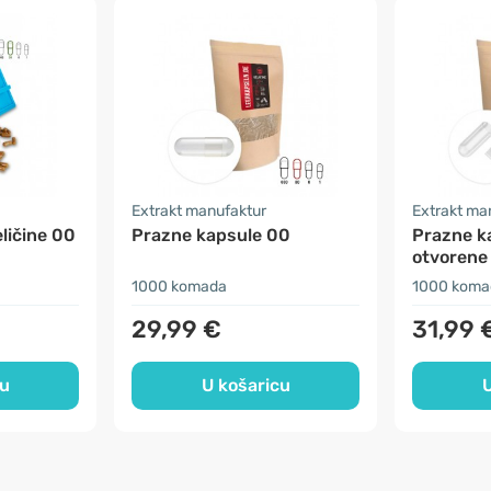
Extrakt manufaktur
Extrakt ma
ličine 00
Prazne kapsule 00
Prazne k
otvorene
1000 komada
1000 koma
29,99 €
31,99 
cu
U košaricu
U