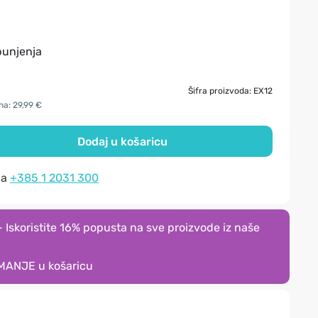
 punjenja
Šifra proizvoda: EX12
na: 29,99 €
Dodaj u košaricu
na
+385 1 2031 300
Iskoristite 16% popusta na sve proizvode iz naše
MANJE
u košaricu