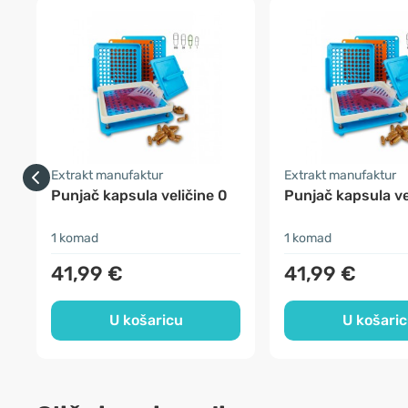
Extrakt manufaktur
Extrakt manufaktur
Punjač kapsula veličine 0
Punjač kapsula ve
1 komad
1 komad
41,99 €
41,99 €
U košaricu
U košari