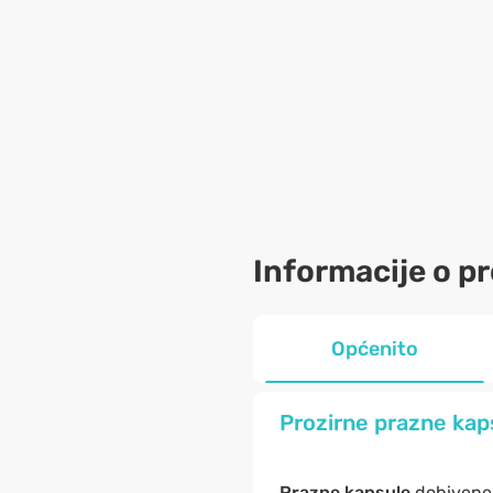
Informacije o p
Općenito
Prozirne prazne kaps
Prazne kapsule
dobivene 