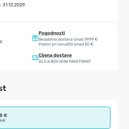
o:
31.12.2029.
Pogodnosti
Besplatna dostava iznad 39,99 €
 €
Poklon pri narudžbi iznad 50 €
Cijena dostave
GLS ili BOX NOW PAKETOMAT
st
98 €
8 €