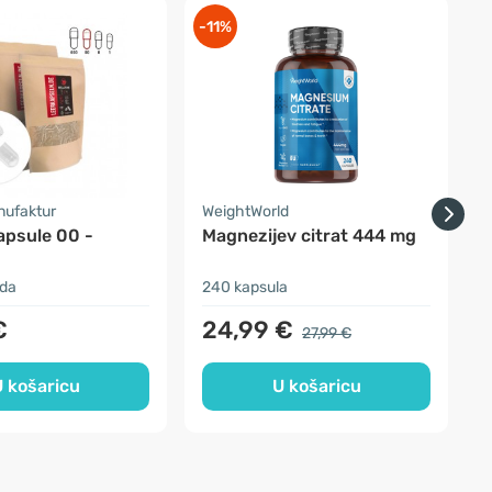
-11%
nufaktur
WeightWorld
S
apsule 00 -
Magnezijev citrat 444 mg
L
da
240 kapsula
1
€
24,99 €
27,99 €
 košaricu
U košaricu