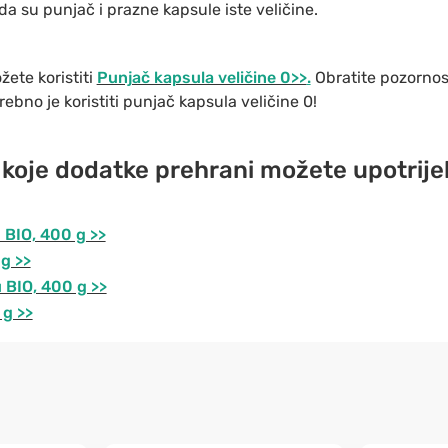
 da su punjač i prazne kapsule iste veličine.
ete koristiti
Punjač kapsula veličine 0>>
.
Obratite pozornost
ebno je koristiti punjač kapsula veličine 0!
a koje dodatke prehrani možete upotrije
 BIO, 400 g >>
g >>
 BIO, 400 g >>
 g >>