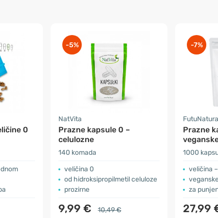
-5%
-7%
NatVita
FutuNatur
ličine 0
Prazne kapsule 0 –
Prazne k
celulozne
vegansk
140 komada
1000 kapsu
jednom
veličina 0
veličina –
od hidroksipropilmetil celuloze
veganske
ba
prozirne
za punje
9,99 €
27,99
10,49 €