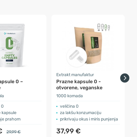
a
Extrakt manufaktur
E
apsule 0 –
Prazne kapsule 0 -
e
otvorene, veganske
la
1000 komada
1
 0
veličina 0
 kapsule
za lakšu konzumaciju
nje prahom
prikrivaju okus i miris punjenja
 €
37,99 €
29,99 €