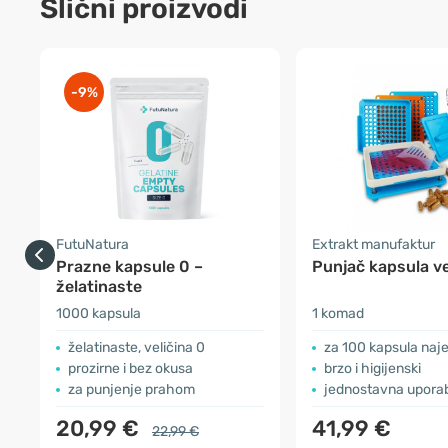
Slični proizvodi
-9%
FutuNatura
Extrakt manufaktur
Prazne kapsule 0 –
Punjač kapsula ve
želatinaste
1000 kapsula
1 komad
želatinaste, veličina 0
za 100 kapsula na
prozirne i bez okusa
brzo i higijenski
za punjenje prahom
jednostavna upora
20,99 €
41,99 €
22,99 €