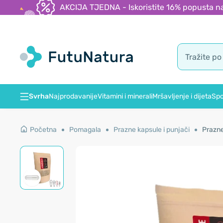
AKCIJA TJEDNA - Iskoristite 16% popusta na
Svrha
Najprodavanije
Vitamini i minerali
Mršavljenje i dijeta
Spo
Početna
Pomagala
Prazne kapsule i punjači
Prazne