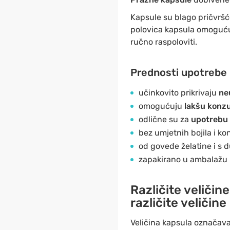
Kapsule su blago pričvršć
polovica kapsula omogućuju
ručno raspoloviti.
Prednosti upotrebe 
učinkovito prikrivaju
ne
omogućuju
lakšu konz
odlične su za
upotrebu 
bez umjetnih bojila i k
od goveđe želatine i s 
zapakirano u ambalažu k
Različite veličine
različite veličine
Veličina kapsula označava 