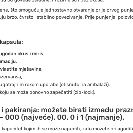
ene, što omogućuje jednostavno otvaranje prije prvog punje
 brzo, čvrsto i stabilno povezivanje. Prije punjenja, polovi
kapsula:
ugodan okus
i
miris
,
umaciju
,
vlastite mješavine
,
onzervansa,
dugotrajnim rokom uporabe (otisnuto na ambalaži),
oju se može ponovno zapečatiti (zip-lock).
 i pakiranja
: možete birati između praz
 -
000
(najveće),
00
,
0
i
1
(najmanje).
kapacitet kojim ih se može napuniti, zato možete prilagoditi