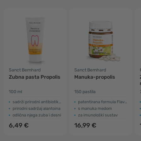
Sanct Bernhard
Sanct Bernhard
Zubna pasta Propolis
Manuka-propolis
100 ml
150 pastila
sadrži prirodni antibiotik – propolis
patentirana formula Flavoxale®
prirodni sadržaj alantoina
s manuka medom
odlična njega zuba i desni
za imunološki sustav
6,49 €
16,99 €