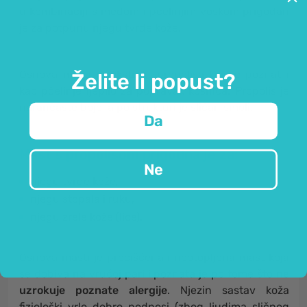
u kombinaciji s medom i pčelinjim voskom prigodan
je za potpunu njegu tvrde kože.
Osnova masti je ekstrakt propolisa koji je poznat i
Želite li popust?
kao pčelinje ljepilo za popravak košnica. Propolis je
narančaste boje, a po strukturi je sličan smoli.
Da
Mast s propolisom prigodna je za:
Ne
njegu tvrde kože,
njegu stopala i ruku,
njegu zrele kože (lice).
Osnova masti je pročišćena i neotopljena mast koja
se dobiva na vrućoj pari i poznata je po tome što
ne
uzrokuje poznate alergije
. Njezin sastav koža
fiziološki vrlo dobro podnosi (zbog ljudima sličnog