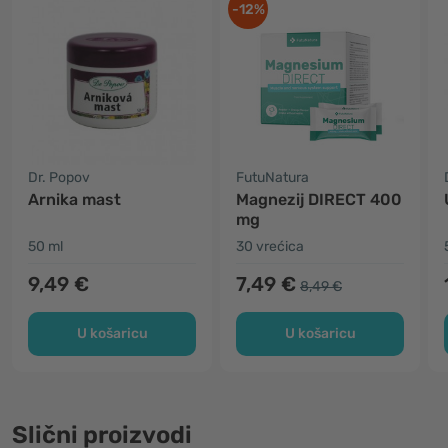
-12%
Dr. Popov
FutuNatura
Arnika mast
Magnezij DIRECT 400
mg
50 ml
30 vrećica
9,49 €
7,49 €
8,49 €
U košaricu
U košaricu
Slični proizvodi