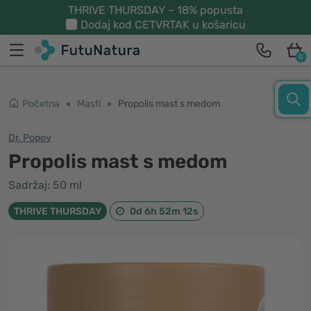
THRIVE THURSDAY – 18% popusta
Dodaj kod
CETVRTAK
u košaricu
0
Početna
Masti
Propolis mast s medom
Dr. Popov
Propolis mast s medom
Sadržaj: 50 ml
THRIVE THURSDAY
0d 6h 52m 12s