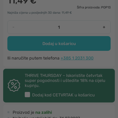
11,49 €
Šifra proizvoda: POP13
Najniža cijena u posljednjih 30 dana: 11,49 €
-
+
Dodaj u košaricu
Ili naručite putem telefona
+385 1 2031 300
THRIVE THURSDAY – Iskoristite četvrtak
super pogodnosti i uštedite 18% na cijelu
kupnju.
Dodaj kod
CETVRTAK
u košaricu
Proizvod je
na zalihi