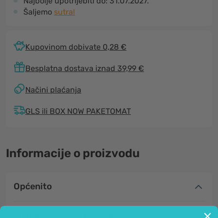
Najbolje upotrijebiti do:
31.07.2027.
Šaljemo
sutra!
Kupovinom dobivate 0,28 €
Besplatna dostava iznad 39,99 €
Načini plaćanja
GLS ili BOX NOW PAKETOMAT
Informacije o proizvodu
Općenito
Propolis
je poznat po svojim zaštitnim svojstvima, a