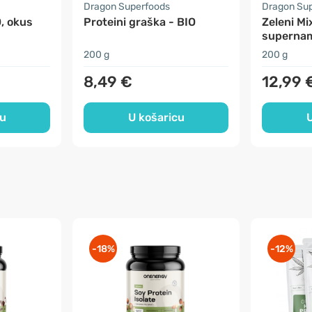
Dragon Superfoods
Dragon Su
, okus
Proteini graška - BIO
Zeleni Mi
supernam
200 g
200 g
8,49 €
12,99 
cu
U košaricu
U
-18%
-12%