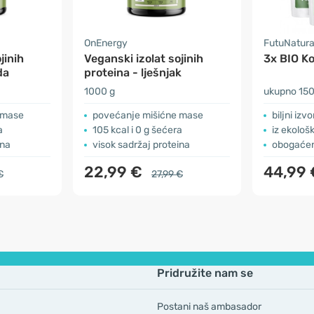
OnEnergy
FutuNatur
jinih
Veganski izolat sojinih
3x BIO Ko
da
proteina - lješnjak
1000 g
ukupno 150
 mase
povećanje mišićne mase
biljni izv
a
105 kcal i 0 g šećera
iz ekološ
ina
visok sadržaj proteina
obogaćen
22,99 €
44,99
€
27,99 €
Pridružite nam se
Postani naš ambasador