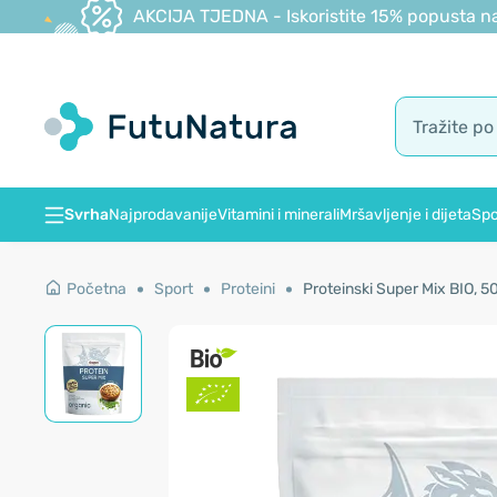
AKCIJA TJEDNA - Iskoristite 15% popusta na
Svrha
Najprodavanije
Vitamini i minerali
Mršavljenje i dijeta
Spo
Početna
Sport
Proteini
Proteinski Super Mix BIO, 5