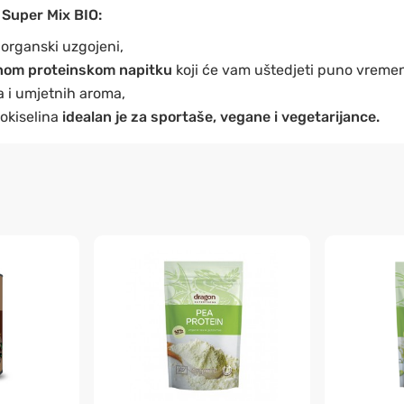
 Super Mix BIO:
i organski uzgojeni,
nom proteinskom napitku
koji će vam uštedjeti puno vremen
a i umjetnih aroma,
nokiselina
idealan je za sportaše, vegane i vegetarijance.