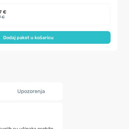
7 €
7 €
Dodaj paket u košaricu
Upozorenja
vojih su učinaka osobito