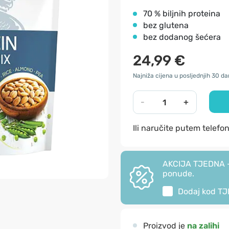
70 % biljnih proteina
bez glutena
bez dodanog šećera
24,99 €
Najniža cijena u posljednjih 30 da
-
+
Ili naručite putem telefo
AKCIJA TJEDNA - 
ponude.
Dodaj kod
TJ
Proizvod je
na zalihi