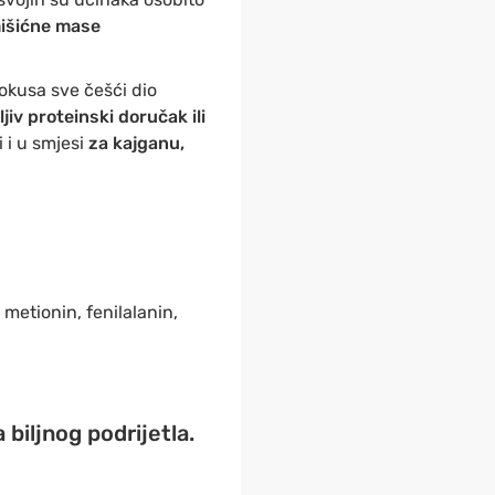
mišićne mase
 okusa sve češći dio
jiv proteinski doručak ili
i i u smjesi
za kajganu,
, metionin, fenilalanin,
biljnog podrijetla.