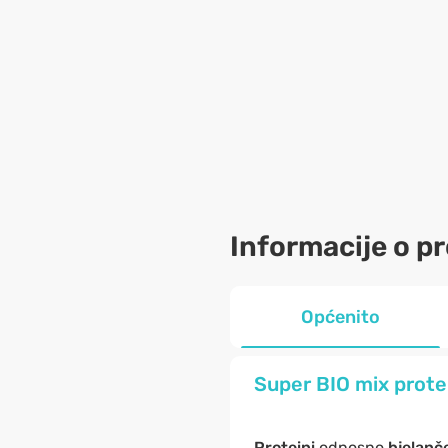
Informacije o p
Općenito
Super BIO mix protei
Proteini
odnosno
bjelanč