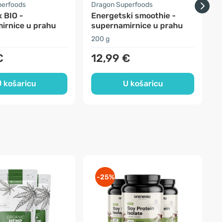
perfoods
Dragon Superfoods
S
x BIO -
Energetski smoothie -
irnice u prahu
supernamirnice u prahu
200 g
1
€
12,99 €
 košaricu
U košaricu
-25%