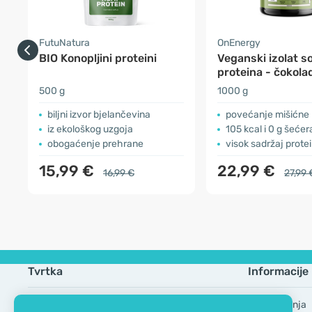
FutuNatura
OnEnergy
BIO Konopljini proteini
Veganski izolat so
proteina - čokola
500 g
1000 g
biljni izvor bjelančevina
povećanje mišićne
iz ekološkog uzgoja
105 kcal i 0 g šećer
obogaćenje prehrane
visok sadržaj prote
15,99 €
22,99 €
16,99 €
27,99 
Tvrtka
Informacije
EKO certifikat
Česta pitanja