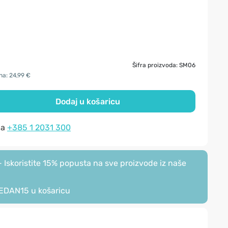
Šifra proizvoda: SM06
na: 24,99 €
Dodaj u košaricu
na
+385 1 2031 300
Iskoristite 15% popusta na sve proizvode iz naše
EDAN15
u košaricu