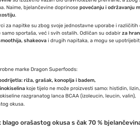
a. Naime, bjelančevine doprinose
povećanju i održavanju 
ostiju
.
avci za napitke su zbog svoje jednostavne uporabe i različitih
amo sportaša, već i svih ostalih. Odličan su odabir
za hranl
moothija, shakeova
i drugih napitaka, a mogu se upotrijebit
robne marke Dragon Superfoods:
podrijetla: riža, grašak, konoplja i badem,
inokiselina
koje tijelo ne može proizvesti samo: histidin, lizin
nokiseline razgranatog lanca BCAA (izoleucin, leucin, valin),
stog okusa.
 blago orašastog okusa s čak 70 % bjelančevina 