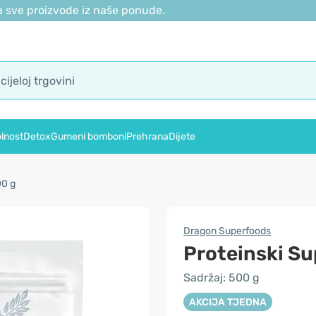
 sve proizvode iz naše ponude.
lnost
Detox
Gumeni bomboni
Prehrana
Dijete
00 g
Dragon Superfoods
Proteinski Su
Sadržaj: 500 g
AKCIJA TJEDNA