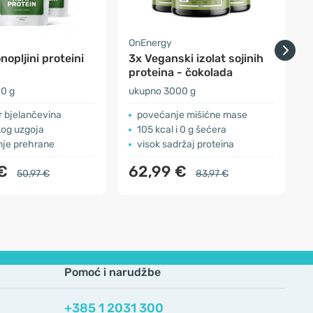
a
OnEnergy
D
nopljini proteini
3x Veganski izolat sojinih
P
proteina - čokolada
k
0 g
ukupno 3000 g
5
or bjelančevina
povećanje mišićne mase
kog uzgoja
105 kcal i 0 g šećera
je prehrane
visok sadržaj proteina
 €
62,99 €
50,97 €
83,97 €
Pomoć i narudžbe
+385 1 2031 300