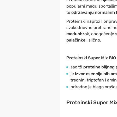
popularni među sportašim
te
održavanju normalnih k
Proteinski napitci i pripr
svakodnevne prehrane ne s
međuobrok
, obogaćenje
s
palačinke
i slično.
Proteinski Super Mix BIO
sadrži
proteine biljnog 
je
izvor esencijalnih am
treonin, triptofan i ami
prirodno je blago oraša
Proteinski Super Mix