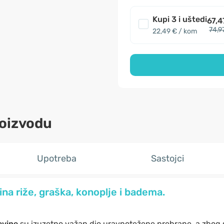
Kupi 3 i uštedi
67,4
74,9
22,49 € / kom
roizvodu
Upotreba
Sastojci
na riže, graška, konoplje i badema.
evine
su izuzetno važan dio uravnotežene prehrane, a zbog s