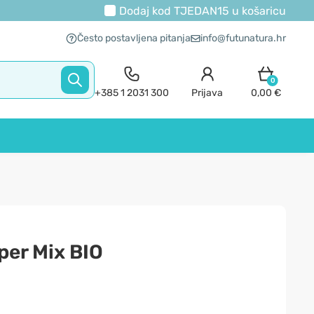
Dodaj kod
TJEDAN15
u košaricu
Često postavljena pitanja
info@futunatura.hr
0
+385 1 2031 300
Prijava
0,00 €
per Mix BIO