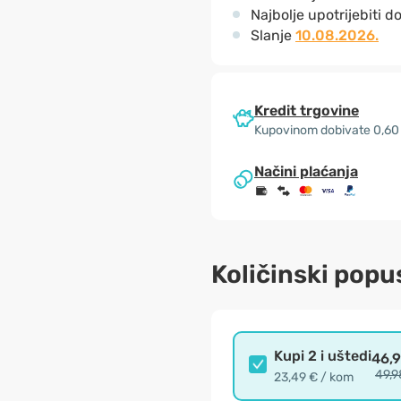
Najbolje upotrijebiti d
Slanje
10.08.2026.
Kredit trgovine
Kupovinom dobivate 0,60
Načini plaćanja
Količinski popu
Kupi 2 i uštedi
46,
49,9
23,49 € / kom