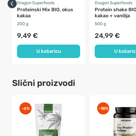
Dragon Superfoods
Dragon Superfoods
Proteinski Mix BIO, okus
Protein shake BIO
kakaa
kakao + vanilija
200 g
500 g
9,49 €
24,99 €
U košaricu
U košari
Slični proizvodi
-6%
-18%