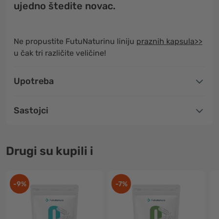
ujedno štedite novac.
Ne propustite FutuNaturinu liniju
praznih kapsula>>
u čak tri različite veličine!
Upotreba
Sastojci
Drugi su kupili i
-9%
-7%