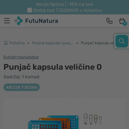
Akcija tjedna | -15% na sve
Dodaj kod
TJEDAN15
u košaricu
0
Početna
Prazne kapsule i punjači
Punjač kapsula veličine 0
Extrakt manufaktur
Punjač kapsula veličine 0
Sadržaj: 1 komad
AKCIJA TJEDNA