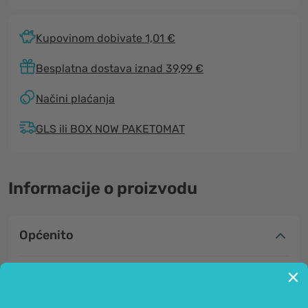
Kupovinom dobivate 1,01 €
Besplatna dostava iznad 39,99 €
Načini plaćanja
GLS ili BOX NOW PAKETOMAT
Informacije o proizvodu
Općenito
Punjač kapsula veličine 0 – brzo i
jednostavno napunite i pripremite svoje