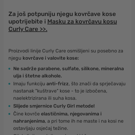
Za još potpuniju njegu kovrčave kose
upotrijebite i
Masku za kovrčavu kosu
Curly Care >>.
Proizvodi linije Curly Care osmišljeni su posebno za
njegu
kovrčave i valovite kose:
Ne sadrže parabene, sulfate, silikone, mineralna
ulja i štetne alkohole.
Imaju funkciju
anti-frizz
, što znači da sprječavaju
nastanak "kuštrave" kose - to je izbočena,
naelektrizirana ili suha kosa.
Slijede smjernice Curly Girl metode!
Čine kovrče
elastičnima, njegovanima i
nahranjenima
, a pri tome ih ne maste i na kosi ne
ostavljaju osjećaj težine.