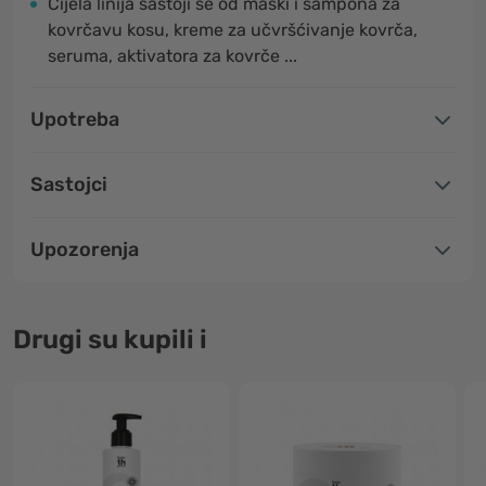
Cijela linija sastoji se od maski i šampona za
kovrčavu kosu, kreme za učvršćivanje kovrča,
seruma, aktivatora za kovrče ...
Upotreba
Sastojci
Upozorenja
Drugi su kupili i