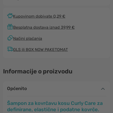
Kupovinom dobivate 0,29 €
Besplatna dostava iznad 39,99 €
Načini plaćanja
GLS ili BOX NOW PAKETOMAT
Informacije o proizvodu
Općenito
Šampon za kovrčavu kosu Curly Care za
definirane, elastične i podatne kovrče.