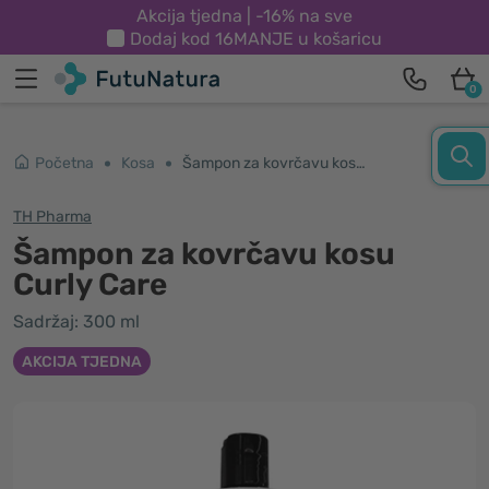
Akcija tjedna | -16% na sve
Dodaj kod
16MANJE
u košaricu
0
Početna
Kosa
Šampon za kovrčavu kosu Curly Care
TH Pharma
Šampon za kovrčavu kosu
Curly Care
Sadržaj: 300 ml
AKCIJA TJEDNA