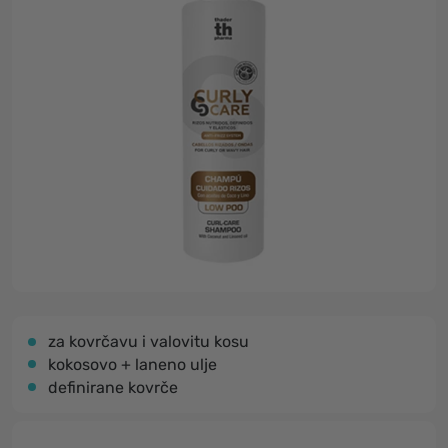
za kovrčavu i valovitu kosu
kokosovo + laneno ulje
definirane kovrče