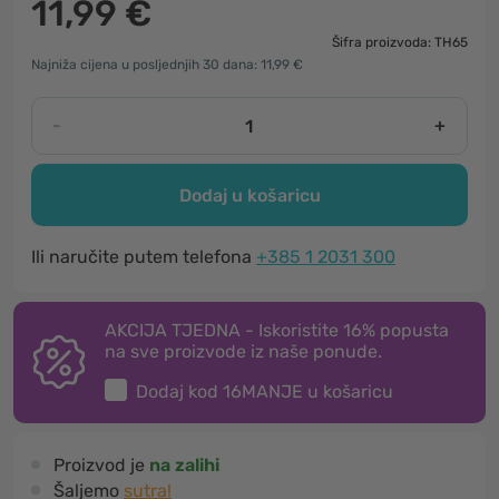
11,99 €
Šifra proizvoda: TH65
Najniža cijena u posljednjih 30 dana: 11,99 €
-
+
Dodaj u košaricu
Ili naručite putem telefona
+385 1 2031 300
AKCIJA TJEDNA - Iskoristite 16% popusta
na sve proizvode iz naše ponude.
Dodaj kod
16MANJE
u košaricu
Proizvod je
na zalihi
Šaljemo
sutra!