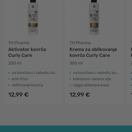
TH Pharma
TH Pharma
Aktivator kovrča
Krema za oblikovanje
Curly Care
kovrča Curly Care
200 ml
300 ml
za kovrčavu i valovitu kosu
za kovrčavu i valovitu kosu
anti-frizz
kokosovo i laneno ulje
definiranje kovrča
njega oštećene kose
12,99 €
12,99 €