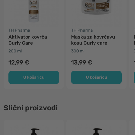
TH Pharma
TH Pharma
Aktivator kovrča
Maska za kovrčavu
Curly Care
kosu Curly care
200 ml
300 ml
12,99 €
13,99 €
U košaricu
U košaricu
Slični proizvodi