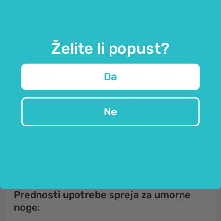
Osvježavajući sprej za umorne noge,
divlji kesten – vrhunska prirodna pomoć
pri umornim nogama.
Želite li popust?
Osvježavajući sprej za umorne noge s divljim
kestenom
sadrži aktivne
ekstrakte listova crvene
Da
vinske loze
i
divljega kestena
, koji prirodno
doprinose ka vitalnosti nogu.
Dragocijeni prirodni
sastojci
noge njeguju, oživljuju ih i osvježavaju..
Ne
Osvježavajući sprej za umorne noge je odlično
rješenje za sve, koji većinu vremena stoje, a odličan
je također
za sportaše
, jer daje
smirujući osjećaj
olakšanja
.
Prednosti upotrebe spreja za umorne
noge: