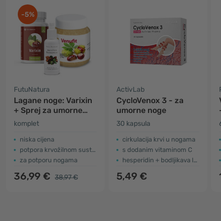
-5%
FutuNatura
ActivLab
Lagane noge: Varixin
CycloVenox 3 - za
+ Sprej za umorne
umorne noge
noge + Gel od
komplet
30 kapsula
kestena
niska cijena
cirkulacija krvi u nogama
potpora krvožilnom sustavu
s dodanim vitaminom C
za potporu nogama
hesperidin + bodljikava loboda
36,99 €
5,49 €
38,97 €