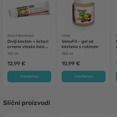
Sanct Bernhard
Virde
Divlji kesten + listovi
VenuFit - gel od
crvene vinske loze,
kestena s rutinom
krema
150 ml
350 ml
12,99 €
10,99 €
U košaricu
U košaricu
Slični proizvodi