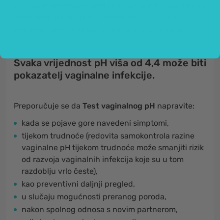
razvoja mikroorganizama i nastanka infekcija. Uzroci
vaginalnih infekcija su različiti, najčešće su to
bakterije, gljivice i mikroorganizmi
trichomonas
.
Svaka vrijednost pH viša od 4,4 može biti
pokazatelj vaginalne infekcije.
Preporučuje se da
Test vaginalnog pH
napravite:
kada se pojave gore navedeni simptomi,
tijekom trudnoće (redovita samokontrola razine
vaginalne pH tijekom trudnoće može smanjiti rizik
od razvoja vaginalnih infekcija koje su u tom
razdoblju vrlo česte),
kao preventivni daljnji pregled,
u slučaju mogućnosti preranog poroda,
nakon spolnog odnosa s novim partnerom,