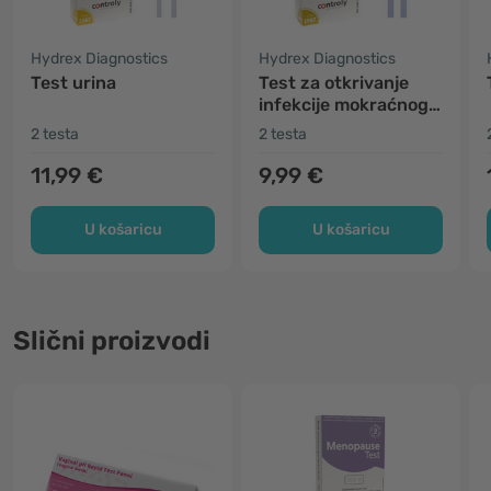
Hydrex Diagnostics
Hydrex Diagnostics
Test urina
Test za otkrivanje
infekcije mokraćnog
sustava
2 testa
2 testa
11,99 €
9,99 €
U košaricu
U košaricu
Slični proizvodi