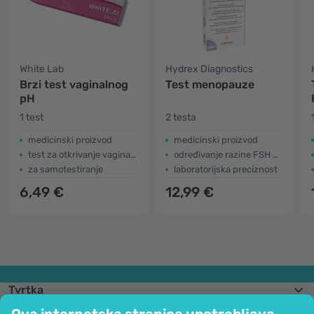
White Lab
Hydrex Diagnostics
Brzi test vaginalnog
Test menopauze
pH
1 test
2 testa
medicinski proizvod
medicinski proizvod
test za otkrivanje vaginalne infekcije
određivanje razine FSH u urinu
za samotestiranje
laboratorijska preciznost
6,49 €
12,99 €
Tvrtka
Informacije