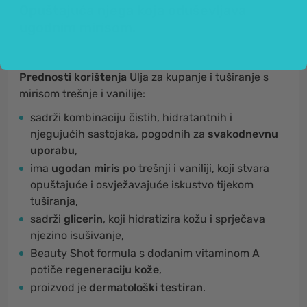
Opuštajuća njega koja oduševljava
ugodnim mirisom.
Prednosti korištenja
Ulja za kupanje i tuširanje s
mirisom trešnje i vanilije:
sadrži kombinaciju čistih, hidratantnih i
njegujućih sastojaka, pogodnih za
svakodnevnu
uporabu
,
ima
ugodan miris
po trešnji i vaniliji, koji stvara
opuštajuće i osvježavajuće iskustvo tijekom
tuširanja,
sadrži
glicerin
, koji hidratizira kožu i sprječava
njezino isušivanje,
Beauty Shot formula s dodanim vitaminom A
potiče
regeneraciju kože
,
proizvod je
dermatološki testiran
.