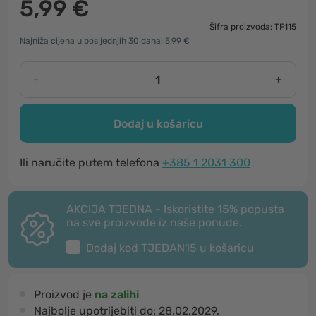
5,99 €
Šifra proizvoda: TF115
Najniža cijena u posljednjih 30 dana: 5,99 €
-
+
Dodaj u košaricu
Ili naručite putem telefona
+385 1 2031 300
AKCIJA TJEDNA - Iskoristite 15% popusta
na sve proizvode iz naše ponude.
Dodaj kod
TJEDAN15
u košaricu
Proizvod je
na zalihi
Najbolje upotrijebiti do:
28.02.2029.