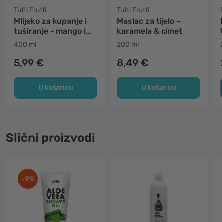
Tutti Frutti
Tutti Frutti
Mlijeko za kupanje i
Maslac za tijelo –
tuširanje - mango i
karamela & cimet
limunska trava
400 ml
200 ml
5,99 €
8,49 €
U košaricu
U košaricu
Slični proizvodi
-9%