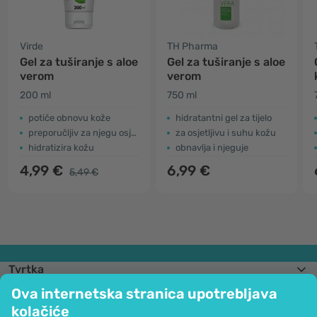
Virde
TH Pharma
Gel za tuširanje s aloe
Gel za tuširanje s aloe
verom
verom
200 ml
750 ml
potiče obnovu kože
hidratantni gel za tijelo
preporučljiv za njegu osjetljive kože
za osjetljivu i suhu kožu
hidratizira kožu
obnavlja i njeguje
4,99 €
6,99 €
5,49 €
Tvrtka
Informacije
Ova internetska stranica upotrebljava
Pridružite nam se
kolačiće
Pomoć i narudžbe