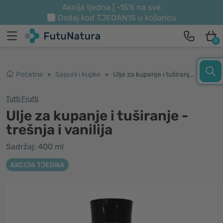
Akcija tjedna | -15% na sve
Dodaj kod
TJEDAN15
u košaricu
0
Početna
Sapuni i kupke
Ulje za kupanje i tuširanje - trešnja i vanilija
Tutti Frutti
Ulje za kupanje i tuširanje -
trešnja i vanilija
Sadržaj: 400 ml
AKCIJA TJEDNA