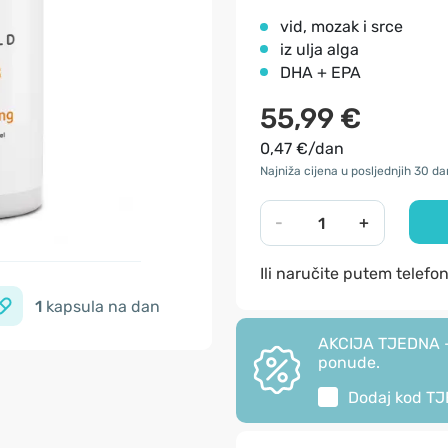
vid, mozak i srce
iz ulja alga
DHA + EPA
55,99 €
0,47 €/dan
Najniža cijena u posljednjih 30 da
-
+
Ili naručite putem telefo
1
kapsula na dan
AKCIJA TJEDNA - 
ponude.
Dodaj kod
TJ