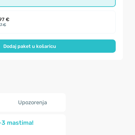
97 €
97 €
Dodaj paket u košaricu
Upozorenja
a-3 mastima!