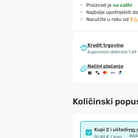
Proizvod je
na zalihi
Najbolje upotrijebiti d
Naručite u roku od
9 h
Kredit trgovine
Kupovinom dobivate 1,34
Načini plaćanja
Količinski popu
Kupi 2 i uštedi
110,
111,
55,49 € / kom