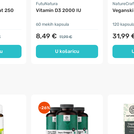
FutuNatura
NatureCraf
at 250
Vitamin D3 2000 IU
Veganski 
60 mekih kapsula
120 kapsul
8,49 €
31,99 
€
11,99 €
cu
U košaricu
U
-26%