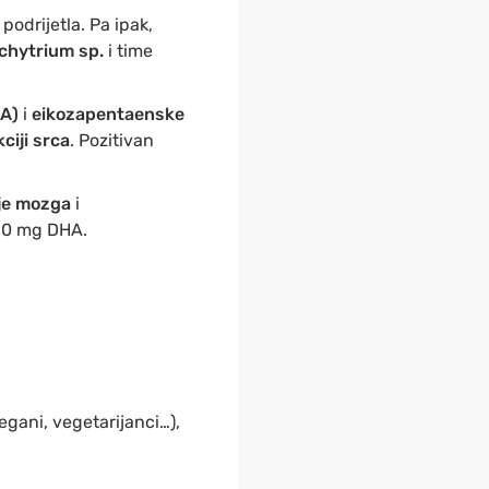
podrijetla. Pa ipak,
ochytrium sp.
i time
A)
i
eikozapentaenske
ciji srca
. Pozitivan
je mozga
i
250 mg DHA.
egani, vegetarijanci…),