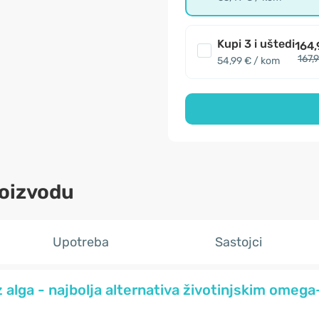
Kupi 3 i uštedi
164,
167,
54,99 € / kom
roizvodu
Upotreba
Sastojci
 alga - najbolja alternativa životinjskim omeg