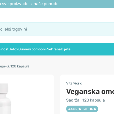
 sve proizvode iz naše ponude.
lnost
Detox
Gumeni bomboni
Prehrana
Dijete
ga-3, 120 kapsula
Vita World
Veganska om
Sadržaj: 120 kapsula
AKCIJA TJEDNA