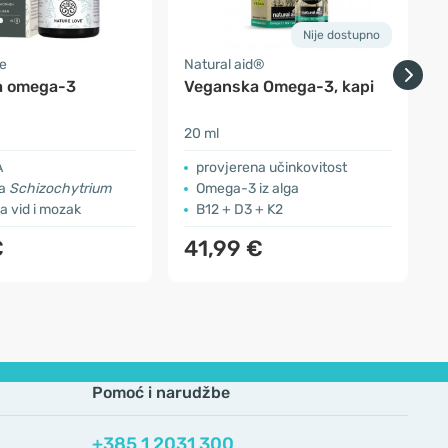
Nije dostupno
e
Natural aid®
O
a omega-3
Veganska Omega-3, kapi
20 ml
3
A
provjerena učinkovitost
ga
Schizochytrium
Omega-3 iz alga
a vid i mozak
B12 + D3 + K2
€
41,99 €
Pomoć i narudžbe
+385 1 2031 300