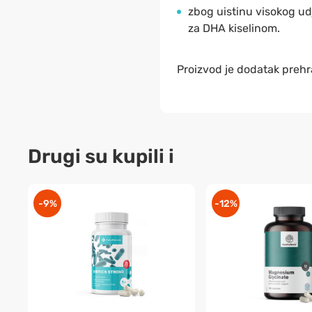
zbog uistinu visokog udj
za DHA kiselinom.
Proizvod je dodatak prehr
Drugi su kupili i
-9%
-12%