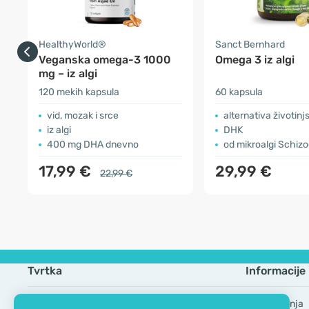
HealthyWorld®
Sanct Bernhard
Veganska omega-3 1000
Omega 3 iz algi
mg – iz algi
120 mekih kapsula
60 kapsula
vid, mozak i srce
alternativa životinjs
iz algi
DHK
400 mg DHA dnevno
od mikroalgi Schizoc
17,99 €
29,99 €
22,99 €
Tvrtka
Informacije
EKO certifikat
Česta pitanja