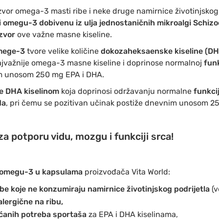
izvor omega-3 masti ribe i neke druge namirnice životinjskog 
i omegu-3 dobivenu iz ulja jednostaničnih mikroalgi Schiz
izvor
ove važne masne kiseline.
omege-3
tvore velike količine
dokozaheksaenske kiseline (DH
ajvažnije omega-3 masne kiseline i doprinose normalnoj
funk
im unosom 250 mg EPA i DHA.
e DHA kiselinom
koja doprinosi održavanju normalne
funkci
da
, pri čemu se pozitivan učinak postiže dnevnim unosom 
 potporu vidu, mozgu i funkciji srca!
omegu-3 u kapsulama
proizvođača Vita World:
be koje ne konzumiraju namirnice životinjskog podrijetla
(v
lergične na ribu,
ćanih potreba sportaša
za EPA i DHA kiselinama,