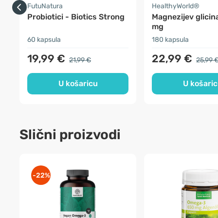
FutuNatura
HealthyWorld®
Probiotici - Biotics Strong
Magnezijev glicin
mg
60 kapsula
180 kapsula
19,99 €
22,99 €
21,99 €
25,99 
U košaricu
U košari
Slični proizvodi
-22%