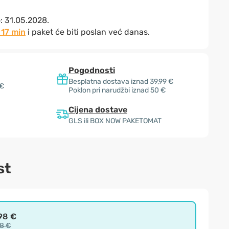
o:
31.05.2028.
 17 min
i paket će biti poslan već danas.
Pogodnosti
Besplatna dostava iznad 39,99 €
 €
Poklon pri narudžbi iznad 50 €
Cijena dostave
GLS ili BOX NOW PAKETOMAT
st
98 €
98 €