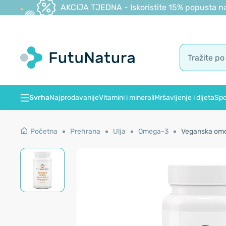
AKCIJA TJEDNA - Iskoristite 15% popusta na
Svrha
Najprodavanije
Vitamini i minerali
Mršavljenje i dijeta
Spo
Početna
Prehrana
Ulja
Omega-3
Veganska ome