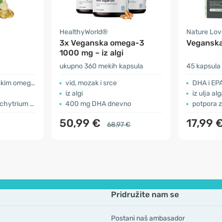
HealthyWorld®
Nature Lov
3x Veganska omega-3
Vegansk
1000 mg – iz algi
ukupno 360 mekih kapsula
45 kapsula
kim omega-3
vid, mozak i srce
DHA i EP
iz algi
iz ulja al
hytrium sp.
400 mg DHA dnevno
potpora z
50,99 €
17,99 
68,97 €
Pridružite nam se
Postani naš ambasador