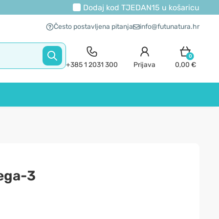
Dodaj kod
TJEDAN15
u košaricu
Često postavljena pitanja
info@futunatura.hr
0
+385 1 2031 300
Prijava
0,00 €
ega-3