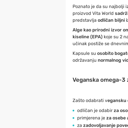
Poznato je da su najbolji 
proizvod Vita World
sadrž
predstavlja
odličan biljni 
Alge kao prirodni izvor 
kiseline (EPA)
koje su 2 n
učinak postiže se dnevn
Kapsule su
osobito bogat
održavanju
normalnog vi
Veganska omega-3 za
Zašto odabrati v
egansku 
odličan je odabir
za oso
primjerena je
za osebe a
za
zadovoljavanje pove