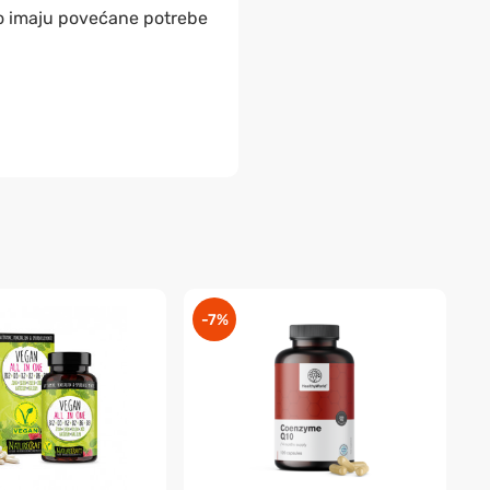
o imaju povećane potrebe
-7%
-