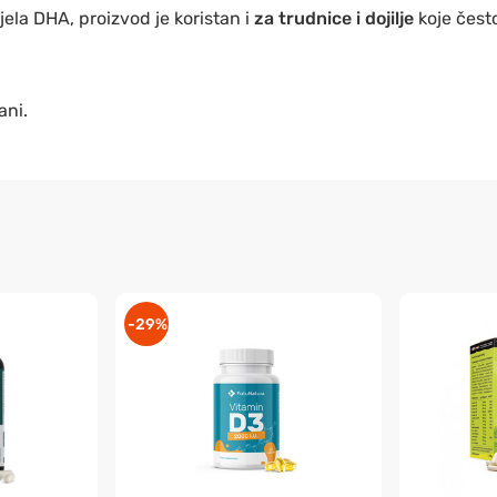
ela DHA, proizvod je koristan i
za trudnice i dojilje
koje čest
ani.
-29%