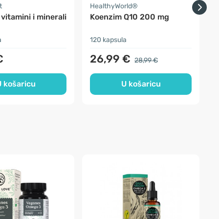
t
HealthyWorld®
F
vitamini i minerali
Koenzim Q10 200 mg
a
120 kapsula
1
€
26,99 €
28,99 €
 košaricu
U košaricu