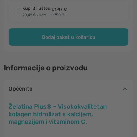
Kupi 3 i uštedi
61,47 €
74,97 €
20,49 € / kom
Dodaj paket u košaricu
Informacije o proizvodu
Općenito
Želatina Plus® – Visokokvalitetan
kolagen hidrolizat s kalcijem,
magnezijem i vitaminom C.