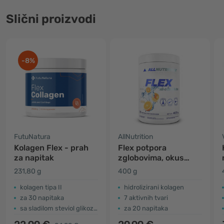
Slični proizvodi
-8%
FutuNatura
AllNutrition
Kolagen Flex - prah
Flex potpora
za napitak
zglobovima, okus
naranče
231,80 g
400 g
kolagen tipa II
hidrolizirani kolagen
za 30 napitaka
7 aktivnih tvari
sa sladilom steviol glikozidi
za 20 napitaka