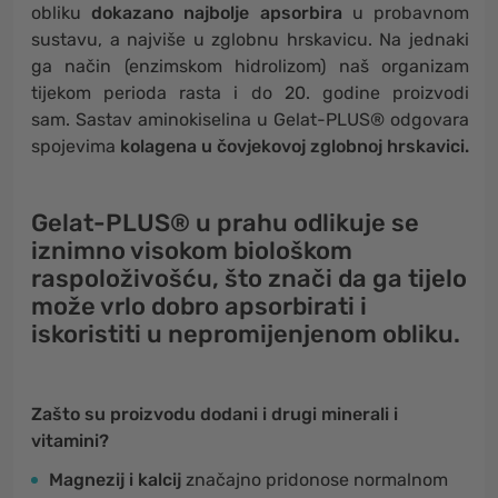
obliku
dokazano najbolje apsorbira
u probavnom
sustavu, a najviše u zglobnu hrskavicu. Na jednaki
ga način (enzimskom hidrolizom) naš organizam
tijekom perioda rasta i do 20. godine proizvodi
sam. Sastav aminokiselina u Gelat-PLUS® odgovara
spojevima
kolagena u čovjekovoj zglobnoj hrskavici.
Gelat-PLUS® u prahu odlikuje se
iznimno visokom biološkom
raspoloživošću
, što znači da ga tijelo
može
vrlo dobro apsorbirati i
iskoristiti
u nepromijenjenom obliku.
Zašto su proizvodu dodani i drugi minerali i
vitamini?
Magnezij i kalcij
značajno pridonose normalnom