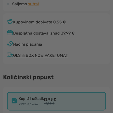
Šaljemo
sutra!
Kupovinom dobivate 0,55 €
Besplatna dostava iznad 39,99 €
Načini plaćanja
GLS ili BOX NOW PAKETOMAT
Količinski popust
Kupi 2 i uštedi
43,98 €
49,98 €
21,99 € / kom