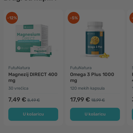
-12%
-5%
FutuNatura
FutuNatura
Magnezij DIRECT 400
Omega 3 Plus 1000
mg
mg
30 vrećica
120 mekih kapsula
7,49 €
17,99 €
8,49 €
18,99 €
U košaricu
U košaricu