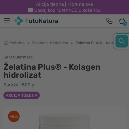
Akcija tjedna | -16% na sve
Dodaj kod
16MANJE
u košaricu
0
Početna
Zglobovi i hrskavica
Želatina Plus® - Kolagen hidrolizat
Sanct Bernhard
Želatina Plus® - Kolagen
hidrolizat
Sadržaj: 500 g
AKCIJA TJEDNA
-8%