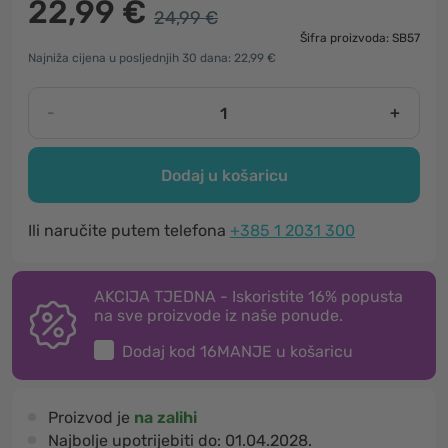
22,99 €
24,99 €
Šifra proizvoda: SB57
Najniža cijena u posljednjih 30 dana: 22,99 €
-
+
Dodaj u košaricu
Ili naručite putem telefona
+385 1 2031 300
AKCIJA TJEDNA - Iskoristite 16% popusta
na sve proizvode iz naše ponude.
Dodaj kod
16MANJE
u košaricu
Proizvod je
na zalihi
Najbolje upotrijebiti do:
01.04.2028.