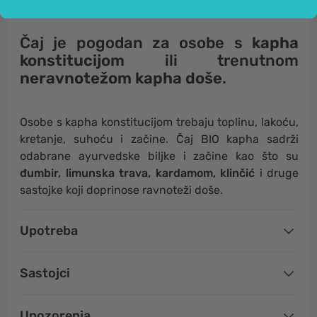
Pravedna trgovina (Fair Trade)
Čaj je pogodan za osobe
s
kapha
konstitucijom
ili trenutnom
neravnotežom kapha doše
.
Osobe s kapha konstitucijom trebaju toplinu, lakoću,
kretanje, suhoću i začine. Čaj BIO kapha sadrži
odabrane ayurvedske biljke i začine kao što su
đumbir, limunska trava, kardamom, klinčić
i druge
sastojke koji doprinose ravnoteži doše.
Upotreba
Sastojci
Upozorenja