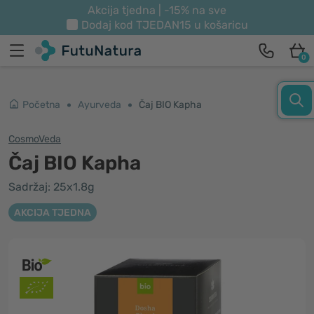
Akcija tjedna | -15% na sve
Dodaj kod
TJEDAN15
u košaricu
0
Početna
Ayurveda
Čaj BIO Kapha
CosmoVeda
Čaj BIO Kapha
Sadržaj: 25x1.8g
AKCIJA TJEDNA