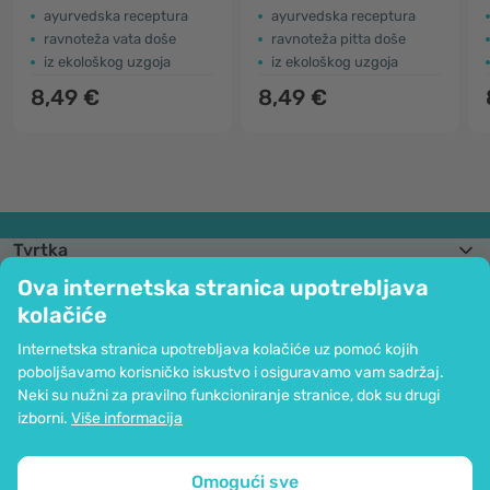
ayurvedska receptura
ayurvedska receptura
ravnoteža vata doše
ravnoteža pitta doše
iz ekološkog uzgoja
iz ekološkog uzgoja
8,49 €
8,49 €
Tvrtka
Informacije
Ova internetska stranica upotrebljava
Pridružite nam se
kolačiće
Pomoć i narudžbe
Internetska stranica upotrebljava kolačiće uz pomoć kojih
poboljšavamo korisničko iskustvo i osiguravamo vam sadržaj.
Neki su nužni za pravilno funkcioniranje stranice, dok su drugi
Mogućnost kartičnog plaćanja. Osigurana zaštita osobnih podataka preko
izborni.
Više informacija
SSL kodiranja.
Copyright © 2012 - 2026   |   Be Healthy Group d.o.o.
Mapa stranice
Upotreba kolačića
Postavke kolačića
Omogući sve