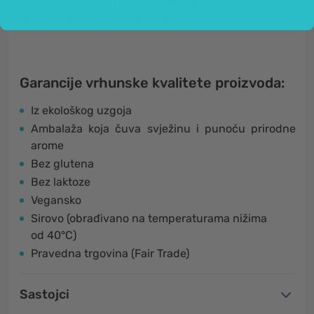
stimulirajući i zagrijavajući ljuto-gorki
okus.
Smanjuje vatu i kaphu
.
Garancije vrhunske kvalitete proizvoda:
Iz ekološkog uzgoja
Ambalaža koja čuva svježinu i punoću prirodne
arome
Bez glutena
Bez laktoze
Vegansko
Sirovo (obrađivano na temperaturama nižima
od 40°C)
Pravedna trgovina (Fair Trade)
Sastojci