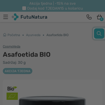
Akcija tjedna | -15% na sve
Dodaj kod
TJEDAN15
u košaricu
0
Početna
Ayurveda
Asafoetida BIO
CosmoVeda
Asafoetida BIO
Sadržaj: 30 g
AKCIJA TJEDNA