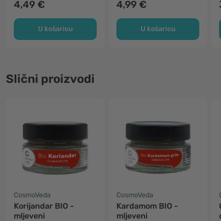
4,49 €
4,99 €
U košaricu
U košaricu
Slični proizvodi
CosmoVeda
CosmoVeda
Korijandar BIO -
Kardamom BIO -
mljeveni
mljeveni