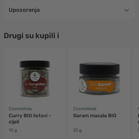
Upozorenja
Drugi su kupili i
CosmoVeda
CosmoVeda
Curry BIO listovi -
Garam masala BIO
cijeli
10 g
25 g