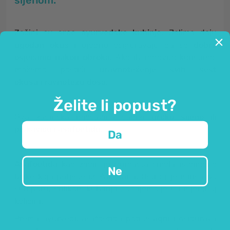
sijenom
.
Začini
su
srce ayurvedske kuhinje
. Jelima daju
ugodan okus
i ujedno osiguravaju da se
dobro
osjećamo nakon obroka
. Ako ih redovito koristimo,
možemo postići
uravnoteženje svih šest
okusa
i
ravnotežu doša
.
Želite li popust?
Ova začinska mješavina sadrži
grčko sijeno ili
piskavicu
i
asafoetidu
.
Da
Asafoetida
kao začin je gumasta smola istoimene
Ne
biljke koja potječe iz Pakistana. Oštrog je mirisa po
sumporu. Prilikom kuhanja dodajemo je u umjerenoj
količini.
Prema ayurvedi, asafoetida potiče
agni
i osigurava