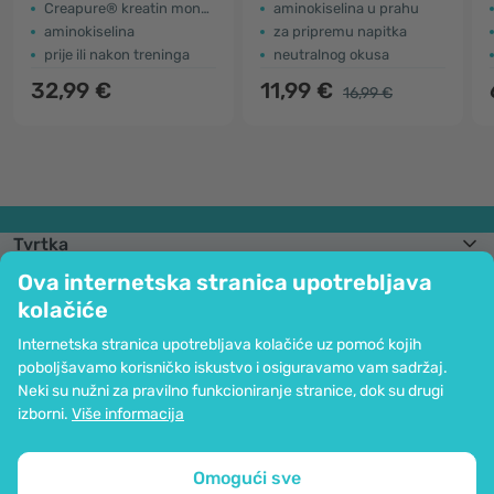
Creapure® kreatin monohidrat
aminokiselina u prahu
aminokiselina
za pripremu napitka
prije ili nakon treninga
neutralnog okusa
32,99 €
11,99 €
16,99 €
Tvrtka
Informacije
Ova internetska stranica upotrebljava
Pridružite nam se
kolačiće
Pomoć i narudžbe
Internetska stranica upotrebljava kolačiće uz pomoć kojih
poboljšavamo korisničko iskustvo i osiguravamo vam sadržaj.
Neki su nužni za pravilno funkcioniranje stranice, dok su drugi
Mogućnost kartičnog plaćanja. Osigurana zaštita osobnih podataka preko
izborni.
Više informacija
SSL kodiranja.
Copyright © 2012 - 2026   |   Be Healthy Group d.o.o.
Mapa stranice
Upotreba kolačića
Postavke kolačića
Omogući sve