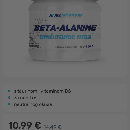
s taurinom i vitaminom B6
za napitke
neutralnog okusa
10,99 €
14,49 €