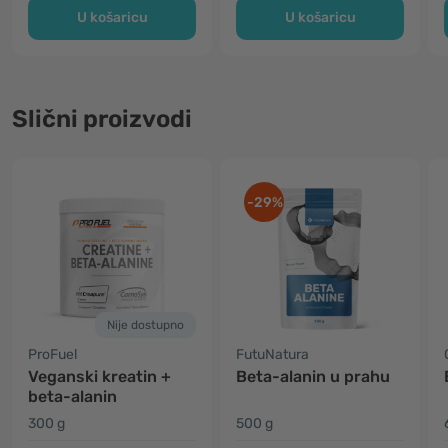
U košaricu
U košaricu
Slični proizvodi
-29%
Nije dostupno
ProFuel
FutuNatura
Veganski kreatin +
Beta-alanin u prahu
beta-alanin
300 g
500 g