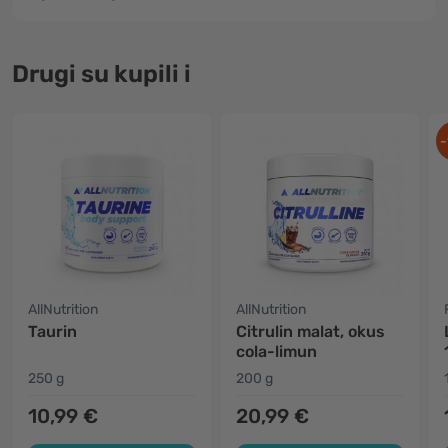
Drugi su kupili i
-
AllNutrition
AllNutrition
Taurin
Citrulin malat, okus
cola-limun
250 g
200 g
10,99 €
20,99 €