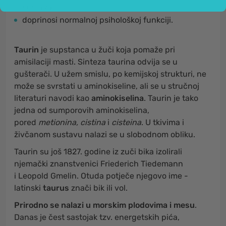
sustava,
doprinosi normalnoj psihološkoj funkciji.
Taurin
je supstanca u žuči koja pomaže pri
amisilaciji masti. Sinteza taurina odvija se u
gušterači. U užem smislu, po kemijskoj strukturi, ne
može se svrstati u aminokiseline, ali se u stručnoj
literaturi navodi kao
aminokiselina
. Taurin je tako
jedna od sumporovih aminokiselina,
pored
metionina, cistina
i
cisteina
. U tkivima i
živčanom sustavu nalazi se u slobodnom obliku.
Taurin su još 1827. godine iz zuči bika izolirali
njemački znanstvenici Friederich Tiedemann
i Leopold Gmelin. Otuda potječe njegovo ime -
latinski
taurus
znači bik ili vol.
Prirodno se nalazi u morskim plodovima i mesu
.
Danas je čest sastojak tzv. energetskih pića,