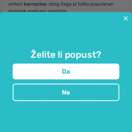
sintezi
karnozina
, zbog čega je toliko popularan
dodatak prehrani sportaša.
Vitamin B6 je važan za
metabolizam
bjelančevina i glikogena
te za
sintezu i
razgradnju aminokiselina
.
Želite li popust?
Vitamin
B6
je itekako važan za
metabolizam
, kao i za
Da
živčani sustav:
ima ulogu u metabolizmu bjelančevina i
Ne
glikogena,
doprinosi
normalnom metabolizmu stvaranja
energije
,
ima ulogu u sintezi aminokiselina cistein i
homocistein,
doprinosi normalnom funkcioniranju živčanog