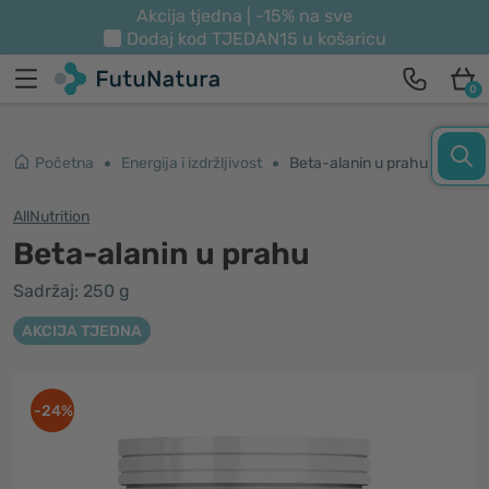
Akcija tjedna | -15% na sve
Dodaj kod
TJEDAN15
u košaricu
0
Početna
Energija i izdržljivost
Beta-alanin u prahu
AllNutrition
Beta-alanin u prahu
Sadržaj: 250 g
AKCIJA TJEDNA
-24%