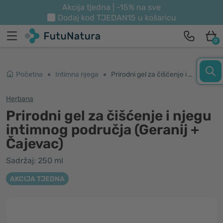
Akcija tjedna | -15% na sve
Dodaj kod
TJEDAN15
u košaricu
0
Početna
Intimna njega
Prirodni gel za čišćenje i njegu intimnog područja (Geranij + Čajevac)
Herbana
Prirodni gel za čišćenje i njegu
intimnog područja (Geranij +
Čajevac)
Sadržaj: 250 ml
AKCIJA TJEDNA