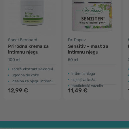
Sanct Bernhard
Dr. Popov
Prirodna krema za
Sensitiv – mast za
intimnu njegu
intimnu njegu
100 ml
50 ml
sadrži ekstrakt kalendule i kamilice
intimna njega
ugodna do kože
osjetljiva koža
idealna za njegu intimnih područja
medicinski vazelin
12,99 €
11,49 €