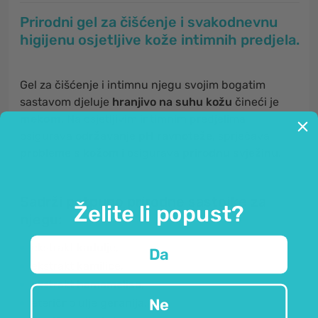
Prirodni gel za čišćenje i svakodnevnu
higijenu osjetljive kože intimnih predjela.
Gel za čišćenje i intimnu njegu svojim bogatim
sastavom djeluje
hranjivo na suhu kožu
čineći je
mekom
. Na osjetljivim intimnim predjelima
osigurava
održavanje pH ravnoteže
, sprječava
probleme s kožom
i osigurava
prirodnu svježinu
.
Sadrži potpuno prirodne sastojke za
Želite li popust?
njegu:
ekstrakt
kadulje
,
Da
ekstrakt
kamilice
,
ekstrakt
hamamelisa
,
Ne
eterično ulje
geranija
,