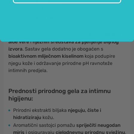
eterično ulje
čajevca
,
eterično ulje
lavande
,
eterično ulje
grejpa
.
Prirodni gel za čišćenje razvijen je na bazi
Bio gela
aloe vere
i
nježnih sredstava za pjenjenje biljnog
izvora
. Sastav gela dodatno je obogaćen s
bioaktivnom mliječnom kiselinom
koja podupire
njegu kože i održavanje prirodne pH ravnoteže
intimnih predjela.
Prednosti prirodnog gela za intimnu
higijenu:
Prirodni ekstrakti biljaka
njeguju, čiste i
hidratiziraju
kožu.
Aromatični sastojci pomažu
spriječiti neugodan
miris
i osiguravaju
cjelodnevnu prirodnu svježinu
.