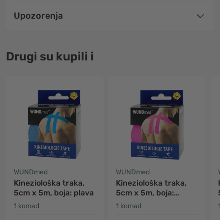
Upozorenja
Drugi su kupili i
WUNDmed
WUNDmed
Kineziološka traka,
Kineziološka traka,
5cm x 5m, boja: plava
5cm x 5m, boja:
ružičasta
1 komad
1 komad