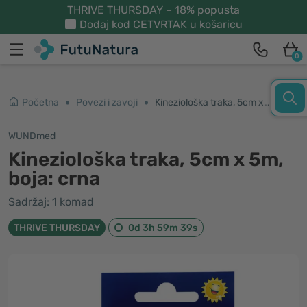
THRIVE THURSDAY – 18% popusta
Dodaj kod
CETVRTAK
u košaricu
0
Početna
Povezi i zavoji
Kineziološka traka, 5cm x 5m, boja: crna
WUNDmed
Kineziološka traka, 5cm x 5m,
boja: crna
Sadržaj: 1 komad
THRIVE THURSDAY
0d 3h 59m 39s