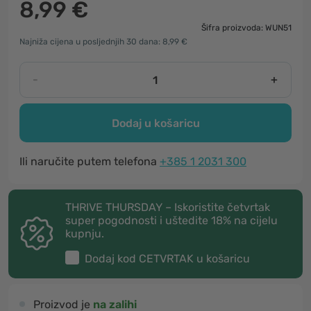
8,99 €
Šifra proizvoda: WUN51
Najniža cijena u posljednjih 30 dana: 8,99 €
-
+
Dodaj u košaricu
Ili naručite putem telefona
+385 1 2031 300
THRIVE THURSDAY – Iskoristite četvrtak
super pogodnosti i uštedite 18% na cijelu
kupnju.
Dodaj kod
CETVRTAK
u košaricu
Proizvod je
na zalihi