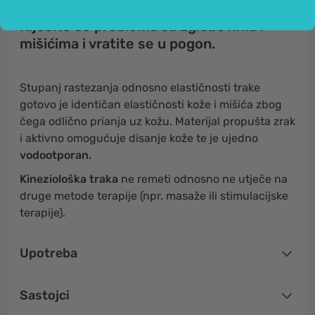
Riješite se problema sa zglobovima i
mišićima i vratite se u pogon.
Stupanj rastezanja odnosno elastičnosti trake
gotovo je identičan elastičnosti kože i mišića zbog
čega odlično prianja uz kožu. Materijal propušta zrak
i aktivno omogućuje disanje kože te je ujedno
vodootporan.
Kineziološka traka
ne remeti odnosno ne utječe na
druge metode terapije (npr. masaže ili stimulacijske
terapije).
Upotreba
Sastojci